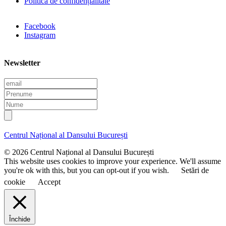
Politica de confidențialitate
Facebook
Instagram
Newsletter
E
m
P
a
r
N
i
e
u
l
n
m
u
e
Centrul Național al Dansului București
m
e
© 2026 Centrul Național al Dansului București
This website uses cookies to improve your experience. We'll assume
you're ok with this, but you can opt-out if you wish.
Setări de
cookie
Accept
Închide