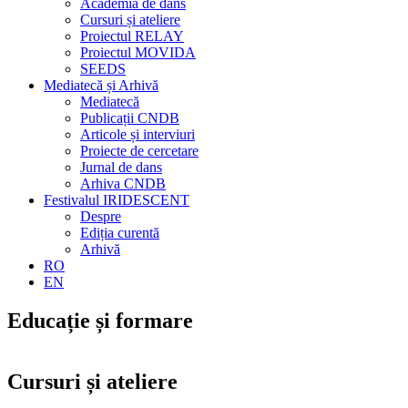
Academia de dans
Cursuri și ateliere
Proiectul RELAY
Proiectul MOVIDA
SEEDS
Mediatecă și Arhivă
Mediatecă
Publicații CNDB
Articole și interviuri
Proiecte de cercetare
Jurnal de dans
Arhiva CNDB
Festivalul IRIDESCENT
Despre
Ediția curentă
Arhivă
RO
EN
Educație și formare
Cursuri și ateliere