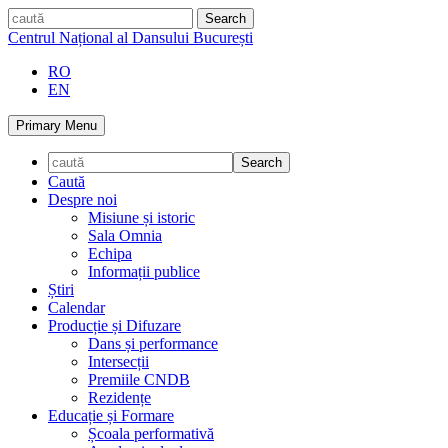
Skip
caută
to
Centrul Național al Dansului București
content
RO
EN
Primary Menu
Caută
Despre noi
Misiune și istoric
Sala Omnia
Echipa
Informații publice
Știri
Calendar
Producție și Difuzare
Dans și performance
Intersecții
Premiile CNDB
Rezidențe
Educație și Formare
Școala performativă