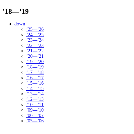
’18—’19
down
’25—’26
’24—’25
’23—’24
’22—’23
’21—’22
’20—’21
’19—’20
’18—’19
’17—’18
’16—’17
’15—’16
’14—’15
’13—’14
’12—’13
’10—’11
’09—’10
’06—’07
’05—’06