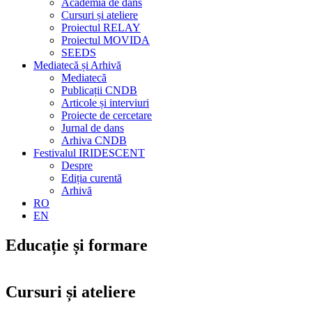
Academia de dans
Cursuri și ateliere
Proiectul RELAY
Proiectul MOVIDA
SEEDS
Mediatecă și Arhivă
Mediatecă
Publicații CNDB
Articole și interviuri
Proiecte de cercetare
Jurnal de dans
Arhiva CNDB
Festivalul IRIDESCENT
Despre
Ediția curentă
Arhivă
RO
EN
Educație și formare
Cursuri și ateliere