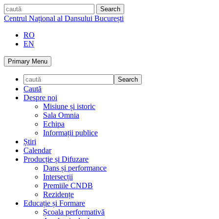
Skip
caută
to
Centrul Național al Dansului București
content
RO
EN
Primary Menu
Caută
Despre noi
Misiune și istoric
Sala Omnia
Echipa
Informații publice
Știri
Calendar
Producție și Difuzare
Dans și performance
Intersecții
Premiile CNDB
Rezidențe
Educație și Formare
Școala performativă