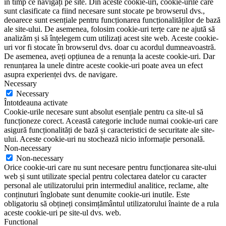
în timp ce navigați pe site. Din aceste cookie-uri, cookie-urile care
sunt clasificate ca fiind necesare sunt stocate pe browserul dvs.,
deoarece sunt esențiale pentru funcționarea funcționalităților de bază
ale site-ului. De asemenea, folosim cookie-uri terțe care ne ajută să
analizăm și să înțelegem cum utilizați acest site web. Aceste cookie-
uri vor fi stocate în browserul dvs. doar cu acordul dumneavoastră.
De asemenea, aveți opțiunea de a renunța la aceste cookie-uri. Dar
renunțarea la unele dintre aceste cookie-uri poate avea un efect
asupra experienței dvs. de navigare.
Necessary
Necessary
Întotdeauna activate
Cookie-urile necesare sunt absolut esențiale pentru ca site-ul să
funcționeze corect. Această categorie include numai cookie-uri care
asigură funcționalități de bază și caracteristici de securitate ale site-
ului. Aceste cookie-uri nu stochează nicio informație personală.
Non-necessary
Non-necessary
Orice cookie-uri care nu sunt necesare pentru funcționarea site-ului
web și sunt utilizate special pentru colectarea datelor cu caracter
personal ale utilizatorului prin intermediul analitice, reclame, alte
conținuturi înglobate sunt denumite cookie-uri inutile. Este
obligatoriu să obțineți consimțământul utilizatorului înainte de a rula
aceste cookie-uri pe site-ul dvs. web.
Functional