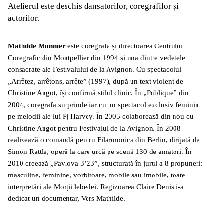
Atelierul este deschis dansatorilor, coregrafilor și
actorilor.
Mathilde Monnier
este coregrafă și directoarea Centrului
Coregrafic din Montpellier din 1994 și una dintre vedetele
consacrate ale Festivalului de la Avignon. Cu spectacolul
„Arrêtez, arrêtons, arrête” (1997), după un text violent de
Christine Angot, își confirmă stilul clinic. În „Publique” din
2004, coregrafa surprinde iar cu un spectacol exclusiv feminin
pe melodii ale lui Pj Harvey. În 2005 colaborează din nou cu
Christine Angot pentru Festivalul de la Avignon. În 2008
realizează o comandă pentru Filarmonica din Berlin, dirijată de
Simon Rattle, operă la care urcă pe scenă 130 de amatori. În
2010 creează „Pavlova 3’23”, structurată în jurul a 8 propuneri:
masculine, feminine, vorbitoare, mobile sau imobile, toate
interpretări ale Morții lebedei. Regizoarea Claire Denis i-a
dedicat un documentar, Vers Mathilde.