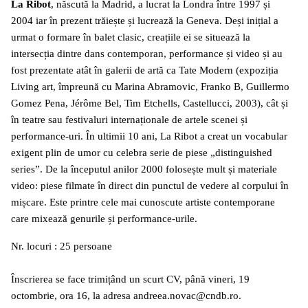
La Ribot
, născută la Madrid, a lucrat la Londra între 1997 și
2004 iar în prezent trăiește și lucrează la Geneva. Deși inițial a
urmat o formare în balet clasic, creațiile ei se situează la
intersecția dintre dans contemporan, performance și video și au
fost prezentate atât în galerii de artă ca Tate Modern (expoziția
Living art, împreună cu Marina Abramovic, Franko B, Guillermo
Gomez Pena, Jérôme Bel, Tim Etchells, Castellucci, 2003), cât și
în teatre sau festivaluri internaționale de artele scenei și
performance-uri. În ultimii 10 ani, La Ribot a creat un vocabular
exigent plin de umor cu celebra serie de piese „distinguished
series”. De la începutul anilor 2000 folosește mult și materiale
video: piese filmate în direct din punctul de vedere al corpului în
mișcare. Este printre cele mai cunoscute artiste contemporane
care mixează genurile și performance-urile.
Nr. locuri : 25 persoane
Înscrierea se face trimițând un scurt CV, până vineri, 19
octombrie, ora 16, la adresa andreea.novac@cndb.ro.