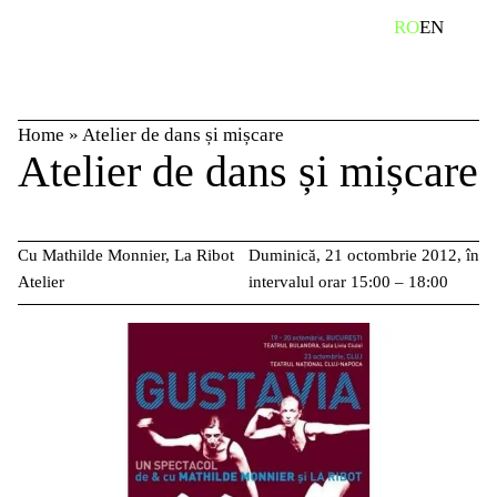
Skip
caută
RO
EN
to
content
Home
»
Atelier de dans și mișcare
Atelier de dans și mișcare
Cu Mathilde Monnier, La Ribot
Duminică, 21 octombrie 2012, în
Atelier
intervalul orar 15:00 – 18:00