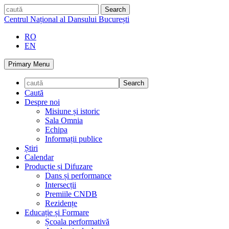
Skip
caută
to
Centrul Național al Dansului București
content
RO
EN
Primary Menu
Caută
Despre noi
Misiune și istoric
Sala Omnia
Echipa
Informații publice
Știri
Calendar
Producție și Difuzare
Dans și performance
Intersecții
Premiile CNDB
Rezidențe
Educație și Formare
Școala performativă