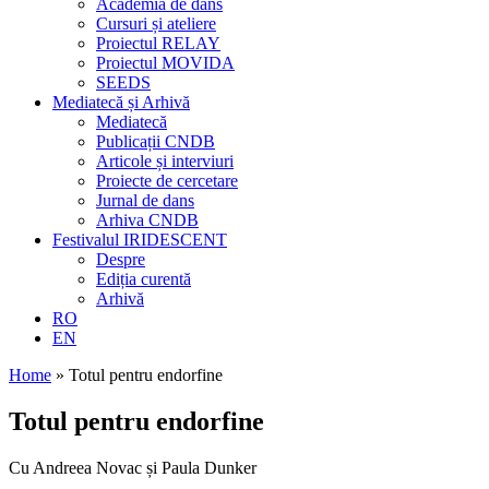
Academia de dans
Cursuri și ateliere
Proiectul RELAY
Proiectul MOVIDA
SEEDS
Mediatecă și Arhivă
Mediatecă
Publicații CNDB
Articole și interviuri
Proiecte de cercetare
Jurnal de dans
Arhiva CNDB
Festivalul IRIDESCENT
Despre
Ediția curentă
Arhivă
RO
EN
Home
»
Totul pentru endorfine
Totul pentru endorfine
Cu Andreea Novac și Paula Dunker