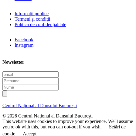
Informații publice
Termeni și condiții
Politica de confidențialitate
Facebook
Instagram
Newsletter
E
m
P
a
r
N
i
e
u
l
n
m
u
e
Centrul Național al Dansului București
m
e
© 2026 Centrul Național al Dansului București
This website uses cookies to improve your experience. We'll assume
you're ok with this, but you can opt-out if you wish.
Setări de
cookie
Accept