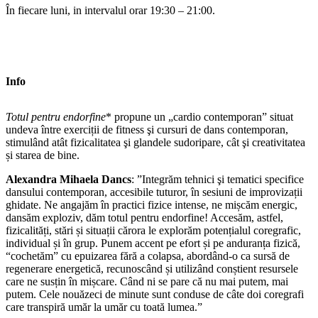
În fiecare luni, in intervalul orar 19:30 – 21:00.
Info
Totul pentru endorfine
* propune un „cardio contemporan” situat
undeva între exerciții de fitness şi cursuri de dans contemporan,
stimulând atât fizicalitatea şi glandele sudoripare, cât şi creativitatea
și starea de bine.
Alexandra Mihaela Dancs
: ”Integrăm tehnici şi tematici specifice
dansului contemporan, accesibile tuturor, în sesiuni de improvizații
ghidate. Ne angajăm în practici fizice intense, ne mișcăm energic,
dansăm exploziv, dăm totul pentru endorfine! Accesăm, astfel,
fizicalități, stări și situații cărora le explorăm potențialul coregrafic,
individual și în grup. Punem accent pe efort și pe anduranța fizică,
“cochetăm” cu epuizarea fără a colapsa, abordând-o ca sursă de
regenerare energetică, recunoscând și utilizând conștient resursele
care ne susțin în mișcare. Când ni se pare că nu mai putem, mai
putem. Cele nouăzeci de minute sunt conduse de câte doi coregrafi
care transpiră umăr la umăr cu toată lumea.”