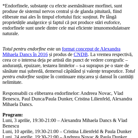
*Endorfinele, substanțe cu efecte asemănătoare morfinei, sunt
produse de sistemul nervos central și de glanda pituitară, fiind
eliberate mai ales în timpul efortului fizic susținut. Pe lângă
proprietățile analgezice și faptul că pot produce stări euforice,
endorfinele sunt unele dintre cele mai eficiente imunomodulatoare
naturale.
Totul pentru endorfine
este un
format conceput de Alexandra
Mihaela Dancs în 2016
și produs de
CNDB
. La vremea respectivă,
ceea ce o interesa deja pe artistă din punct de vedere coregrafic –
anduranță, epuizare, testarea limitelor – s-a suprapus pe o stare de
sănătate mai șubredă, demersul căpătând și valențe terapeutice.
Totul
pentru endorfine
susține în continuare mișcarea și dansul în cantități
nelimitate.
Responsabili cu eliberarea endorfinelor: Andreea Novac, Vlad
Benescu, Paul Dunca/Paula Dunker, Cristina Lilienfeld, Alexandra
Mihaela Dancs.
Program:
Luni, 3 aprilie, 19:30-21:00 – Alexandra Mihaela Dancs & Vlad
Benescu
Luni, 10 aprilie, 19:30-21:00 – Cristina Lilienfeld & Paula Dunker
Luni, 24 aprilie, 19:30-21:00 – Andreea Novac & Paula Dunker