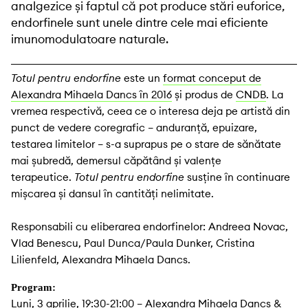
analgezice și faptul că pot produce stări euforice,
endorfinele sunt unele dintre cele mai eficiente
imunomodulatoare naturale.
Totul pentru endorfine
este un
format conceput de
Alexandra Mihaela Dancs în 2016
și produs de
CNDB
. La
vremea respectivă, ceea ce o interesa deja pe artistă din
punct de vedere coregrafic – anduranță, epuizare,
testarea limitelor – s-a suprapus pe o stare de sănătate
mai șubredă, demersul căpătând și valențe
terapeutice.
Totul pentru endorfine
susține în continuare
mișcarea și dansul în cantități nelimitate.
Responsabili cu eliberarea endorfinelor: Andreea Novac,
Vlad Benescu, Paul Dunca/Paula Dunker, Cristina
Lilienfeld, Alexandra Mihaela Dancs.
Program:
Luni, 3 aprilie, 19:30-21:00 – Alexandra Mihaela Dancs &