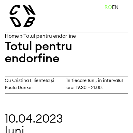
Skip
caută
RO
EN
to
content
Home
»
Totul pentru endorfine
Totul pentru
endorfine
Cu Cristina Lilienfeld și
În fiecare luni, in intervalul
Paula Dunker
orar 19:30 – 21:00.
10.04.2023
luni