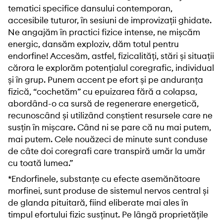
tematici specifice dansului contemporan,
accesibile tuturor, în sesiuni de improvizații ghidate.
Ne angajăm în practici fizice intense, ne mișcăm
energic, dansăm exploziv, dăm totul pentru
endorfine! Accesăm, astfel, fizicalități, stări și situații
cărora le explorăm potențialul coregrafic, individual
și în grup. Punem accent pe efort și pe anduranța
fizică, “cochetăm” cu epuizarea fără a colapsa,
abordând-o ca sursă de regenerare energetică,
recunoscând și utilizând conștient resursele care ne
susțin în mișcare. Când ni se pare că nu mai putem,
mai putem. Cele nouăzeci de minute sunt conduse
de câte doi coregrafi care transpiră umăr la umăr
cu toată lumea.”
*Endorfinele, substanțe cu efecte asemănătoare
morfinei, sunt produse de sistemul nervos central și
de glanda pituitară, fiind eliberate mai ales în
timpul efortului fizic susținut. Pe lângă proprietățile