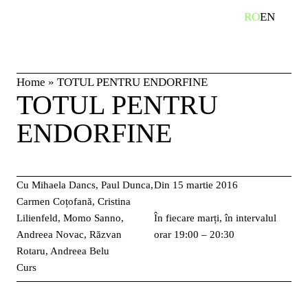
Skip
RO
EN
caută
to
content
Home
»
TOTUL PENTRU ENDORFINE
TOTUL PENTRU
ENDORFINE
Cu Mihaela Dancs, Paul Dunca,
Din 15 martie 2016
Carmen Coțofană, Cristina
Lilienfeld, Momo Sanno,
În fiecare marți, în intervalul
Andreea Novac, Răzvan
orar 19:00 – 20:30
Rotaru, Andreea Belu
Curs