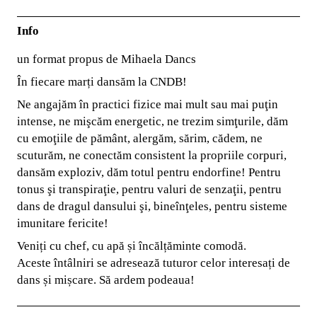
Info
un format propus de Mihaela Dancs
În fiecare marți dansăm la CNDB!
Ne angajăm în practici fizice mai mult sau mai puţin
intense, ne mişcăm energetic, ne trezim simţurile, dăm
cu emoţiile de pământ, alergăm, sărim, cădem, ne
scuturăm, ne conectăm consistent la propriile corpuri,
dansăm exploziv, dăm totul pentru endorfine! Pentru
tonus şi transpiraţie, pentru valuri de senzaţii, pentru
dans de dragul dansului şi, bineînţeles, pentru sisteme
imunitare fericite!
Veniți cu chef, cu apă și încălțăminte comodă.
Aceste întâlniri se adresează tuturor celor interesați de
dans și mișcare. Să ardem podeaua!