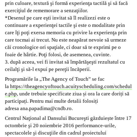
prin culoare, textură şi formă experienţa tactilă şi să facă
exerciţiul de rememorare a senzaţiilor.
*Desenul pe care eşti invitat să îl realizezi este o
continuare a experienţei tactile şi este o modalitate prin
care îţi poţi exersa memoria cu privire la experienţa prin
care tocmai ai trecut. Nu este neapărat nevoie să urmeze
căi cronologice ori spaţiale, ci doar să te exprimi pe o
foaie de hârtie. Poţi folosi, de asemenea, cuvinte.
3. după aceea, vei fi invitat să împărtăşeşti rezultatul cu
ceilalţi şi să-l expui pe pereţii încăperii.
Programările la „The Agency of Touch” se fac
la
https://theagencyoftouch.acuityscheduling.com/schedul
e.php
, unde trebuie specificate ziua și ora la care doriți să
participați. Pentru mai multe detalii folosiți
adresa ana.papadima@cndb.ro.
Centrul Naţional al Dansului Bucureşti găzduiește între 17
octombrie şi 20 noiembrie 2016 performance-urile,
spectacolele şi discuţiile din cadrul proiectului