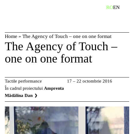
Skip
caută
RO
EN
to
content
Home
»
The Agency of Touch – one on one format
The Agency of Touch –
one on one format
Tactile performance
17 – 22 octombrie 2016
În cadrul proiectului
Amprenta
Mădălina Dan