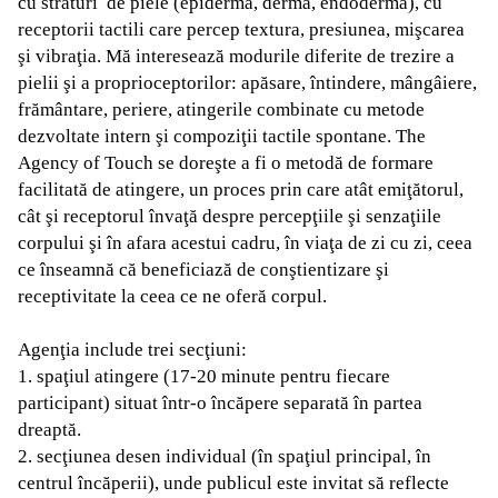
cu straturi de piele (epiderma, derma, endoderma), cu
receptorii tactili care percep textura, presiunea, mişcarea
şi vibraţia. Mă interesează modurile diferite de trezire a
pielii şi a proprioceptorilor: apăsare, întindere, mângâiere,
frământare, periere, atingerile combinate cu metode
dezvoltate intern şi compoziţii tactile spontane. The
Agency of Touch se doreşte a fi o metodă de formare
facilitată de atingere, un proces prin care atât emiţătorul,
cât şi receptorul învaţă despre percepţiile şi senzaţiile
corpului şi în afara acestui cadru, în viaţa de zi cu zi, ceea
ce înseamnă că beneficiază de conştientizare şi
receptivitate la ceea ce ne oferă corpul.
Agenţia include trei secţiuni:
1. spaţiul atingere (17-20 minute pentru fiecare
participant) situat într-o încăpere separată în partea
dreaptă.
2. secţiunea desen individual (în spaţiul principal, în
centrul încăperii), unde publicul este invitat să reflecte