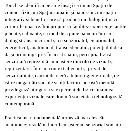
Touch se identifică pe sine însăși ca un un Spațiu de
contact fizic, un Spațiu somatic și hands-on, un spațiu
integrativ și benefic care să producă un dialog intim cu
corpurile noastre. Îmi propun să facilitez experiențe tactile
plăcute, calmante, ca mod de a pune oamenii într-un
dialog strâns cu corpul și cu senzorialul, emoționalul,
energeticul, anatomicul, transcedentalul, potențialul de a
da și primi îngrijire. În acest spațiu, percepția fizică
senzorială reprezintă cunoaștere dincolo de vizual și
reprezentare. Într-un context alienant și privat de
senzorialitate, cauzat de o eră a tehnologiei virtuale, de
către inegalități sociale și alți factori, această metodă
privilegiază atingerea și experiențele fizice, înaintea
experienței vizuale care domină societatea tehnologizată
contemporană.
Practica mea fundamentală urmează mai ales căi
anatomice; rezidă în lucrul cu sistemul senzorial somatic,