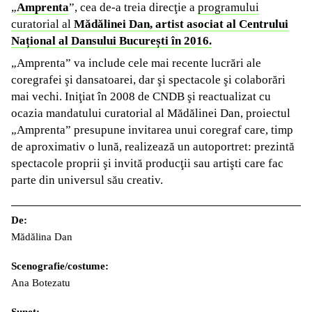
„
Amprenta
”, cea de-a treia direcţie a
programului
curatorial al
Mădălinei Dan, artist asociat al Centrului
Național al Dansului București în 2016.
„Amprenta” va include cele mai recente lucrări ale
coregrafei şi dansatoarei, dar şi spectacole şi colaborări
mai vechi. Iniţiat în 2008 de CNDB şi reactualizat cu
ocazia mandatului curatorial al Mădălinei Dan, proiectul
„Amprenta” presupune invitarea unui coregraf care, timp
de aproximativ o lună, realizează un autoportret: prezintă
spectacole proprii şi invită producţii sau artişti care fac
parte din universul său creativ.
De:
Mădălina Dan
Scenografie/costume:
Ana Botezatu
Sunet: