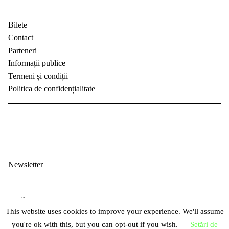
Bilete
Contact
Parteneri
Informații publice
Termeni și condiții
Politica de confidențialitate
Newsletter
E
This website uses cookies to improve your experience. We'll assume
m
P
you're ok with this, but you can opt-out if you wish.
Setări de
a