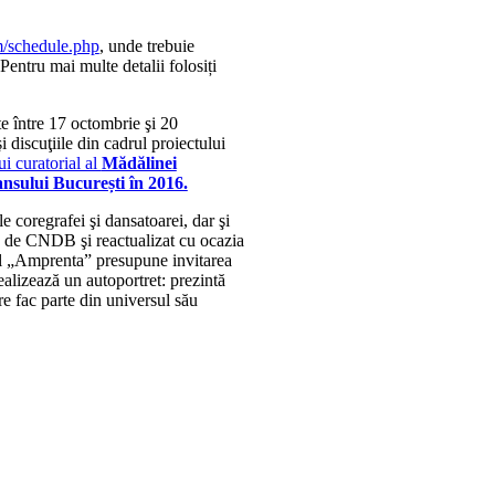
m/schedule.php
, unde trebuie
. Pentru mai multe detalii folosiți
e între 17 octombrie şi 20
 discuţiile din cadrul proiectului
i curatorial al
Mădălinei
ansului București în 2016.
 coregrafei şi dansatoarei, dar şi
08 de CNDB şi reactualizat cu ocazia
ul „Amprenta” presupune invitarea
ealizează un autoportret: prezintă
are fac parte din universul său