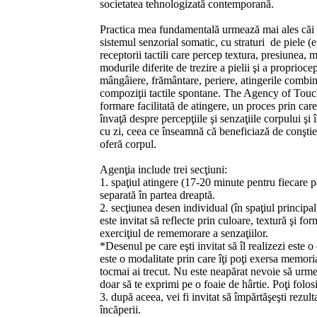
societatea tehnologizată contemporană.
Practica mea fundamentală urmează mai ales căi a
sistemul senzorial somatic, cu straturi de piele
receptorii tactili care percep textura, presiunea, 
modurile diferite de trezire a pielii şi a propriocep
mângâiere, frământare, periere, atingerile combin
compoziţii tactile spontane. The Agency of Touch
formare facilitată de atingere, un proces prin care 
învaţă despre percepţiile şi senzaţiile corpului şi 
cu zi, ceea ce înseamnă că beneficiază de conştien
oferă corpul.
Agenţia include trei secţiuni:
1. spaţiul atingere (17-20 minute pentru fiecare pa
separată în partea dreaptă.
2. secţiunea desen individual (în spaţiul principal
este invitat să reflecte prin culoare, textură şi for
exerciţiul de rememorare a senzaţiilor.
*Desenul pe care eşti invitat să îl realizezi este o
este o modalitate prin care îţi poţi exersa memoria
tocmai ai trecut. Nu este neapărat nevoie să urmez
doar să te exprimi pe o foaie de hârtie. Poţi folo
3. după aceea, vei fi invitat să împărtăşeşti rezulta
încăperii.