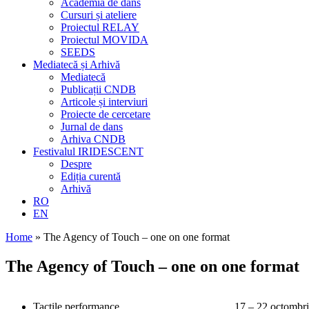
Academia de dans
Cursuri și ateliere
Proiectul RELAY
Proiectul MOVIDA
SEEDS
Mediatecă și Arhivă
Mediatecă
Publicații CNDB
Articole și interviuri
Proiecte de cercetare
Jurnal de dans
Arhiva CNDB
Festivalul IRIDESCENT
Despre
Ediția curentă
Arhivă
RO
EN
Home
»
The Agency of Touch – one on one format
The Agency of Touch – one on one format
Tactile performance
17 – 22 octombr