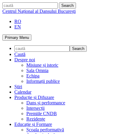
Skip
caută
to
Centrul Național al Dansului București
content
RO
EN
Primary Menu
Caută
Despre noi
Misiune și istoric
Sala Omnia
Echipa
Informații publice
Știri
Calendar
Producție și Difuzare
Dans și performance
Intersecții
Premiile CNDB
Rezidențe
Educație și Formare
Școala performativă