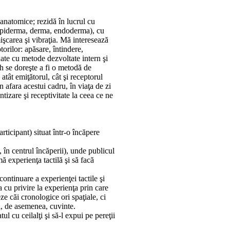
natomice; rezidă în lucrul cu
 (epiderma, derma, endoderma), cu
mişcarea şi vibraţia. Mă interesează
torilor: apăsare, întindere,
ate cu metode dezvoltate intern şi
 se doreşte a fi o metodă de
atât emiţătorul, cât şi receptorul
în afara acestui cadru, în viaţa de zi
tizare şi receptivitate la ceea ce ne
rticipant) situat într-o încăpere
, în centrul încăperii), unde publicul
mă experienţa tactilă şi să facă
 continuare a experienţei tactile şi
 cu privire la experienţa prin care
e căi cronologice ori spaţiale, ci
si, de asemenea, cuvinte.
tul cu ceilalţi şi să-l expui pe pereţii