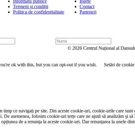
Informații publice
Bilete
Termeni și condiții
Contact
Politica de confidențialitate
Parteneri
N
u
© 2026 Centrul Național al Dansul
m
e
u're ok with this, but you can opt-out if you wish.
Setări de cookie
 timp ce navigați pe site. Din aceste cookie-uri, cookie-urile care sunt 
lui. De asemenea, folosim cookie-uri terțe care ne ajută să analizăm și să 
țiunea de a renunța la aceste cookie-uri. Dar renunțarea la unele dintr