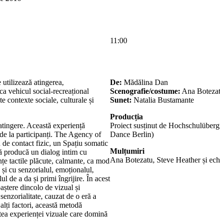
11:00
utilizează atingerea,
De:
Mădălina Dan
 ca vehicul social-recreațional
Scenografie/costume:
Ana Boteza
e contexte sociale, culturale și
Sunet:
Natalia Bustamante
Producția
atingere. Această experiență
Proiect susținut de Hochschulüberg
de la participanți. The Agency of
Dance Berlin)
 de contact fizic, un Spațiu somatic
Mulțumiri
să producă un dialog intim cu
Ana Botezatu, Steve Heather și ec
nțe tactile plăcute, calmante, ca mod
 și cu senzorialul, emoționalul,
l de a da și primi îngrijire. În acest
oaștere dincolo de vizual și
 senzorialitate, cauzat de o eră a
 alți factori, această metodă
intea experienței vizuale care domină