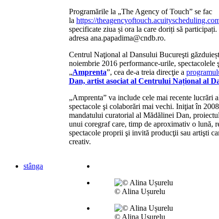
Programările la „The Agency of Touch” se fac
la
https://theagencyoftouch.acuityscheduling.co
specificate ziua și ora la care doriți să participați
adresa ana.papadima@cndb.ro.
Centrul Naţional al Dansului Bucureşti găzduieșt
noiembrie 2016 performance-urile, spectacolele şi
„
Amprenta
”, cea de-a treia direcţie a
programulu
Dan, artist asociat al Centrului Național al D
„Amprenta” va include cele mai recente lucrări ale
spectacole şi colaborări mai vechi. Iniţiat în 20
mandatului curatorial al Mădălinei Dan, proiect
unui coregraf care, timp de aproximativ o lună, r
spectacole proprii şi invită producţii sau artişti c
creativ.
stânga
© Alina Ușurelu
© Alina Ușurelu