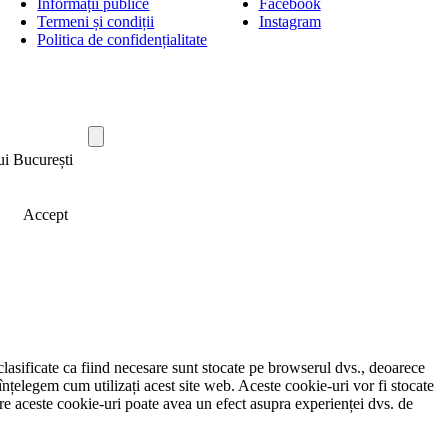
Informații publice
Facebook
Termeni și condiții
Instagram
Politica de confidențialitate
ui București
Accept
clasificate ca fiind necesare sunt stocate pe browserul dvs., deoarece
înțelegem cum utilizați acest site web. Aceste cookie-uri vor fi stocate
e aceste cookie-uri poate avea un efect asupra experienței dvs. de