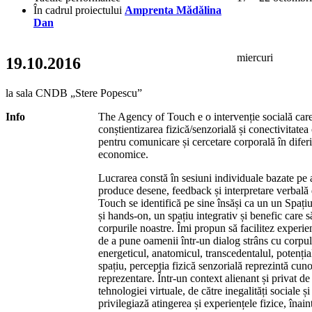
În cadrul proiectului
Amprenta Mădălina
Dan
miercuri
19.10.2016
la sala CNDB „Stere Popescu”
Info
The Agency of Touch e o intervenție socială care 
conștientizarea fizică/senzorială și conectivitatea
pentru comunicare și cercetare corporală în diferit
economice.
Lucrarea constă în sesiuni individuale bazate pe 
produce desene, feedback și interpretare verbală 
Touch se identifică pe sine însăși ca un un Spațiu
și hands-on, un spațiu integrativ și benefic care 
corpurile noastre. Îmi propun să facilitez experie
de a pune oamenii într-un dialog strâns cu corpul
energeticul, anatomicul, transcedentalul, potențialu
spațiu, percepția fizică senzorială reprezintă cun
reprezentare. Într-un context alienant și privat de
tehnologiei virtuale, de către inegalități sociale și
privilegiază atingerea și experiențele fizice, îna