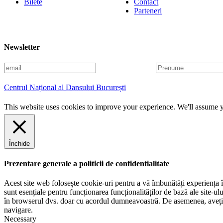
Bilete
Contact
Parteneri
Newsletter
E
P
m
r
a
e
Centrul Național al Dansului București
i
n
l
u
This website uses cookies to improve your experience. We'll assume yo
m
e
Închide
Prezentare generale a politicii de confidentialitate
Acest site web folosește cookie-uri pentru a vă îmbunătăți experiența în
sunt esențiale pentru funcționarea funcționalităților de bază ale site-u
în browserul dvs. doar cu acordul dumneavoastră. De asemenea, aveți op
navigare.
Necessary