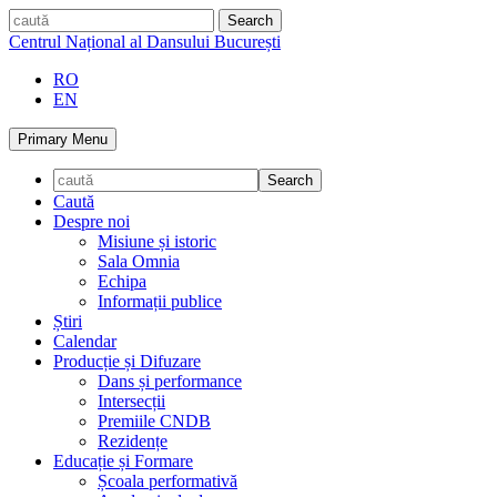
Skip
caută
to
Centrul Național al Dansului București
content
RO
EN
Primary Menu
Caută
Despre noi
Misiune și istoric
Sala Omnia
Echipa
Informații publice
Știri
Calendar
Producție și Difuzare
Dans și performance
Intersecții
Premiile CNDB
Rezidențe
Educație și Formare
Școala performativă