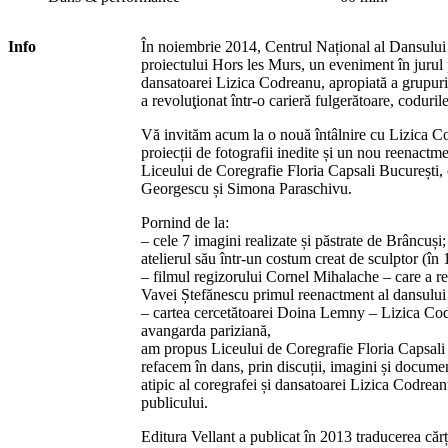
Info
În noiembrie 2014, Centrul Național al Dansului 
proiectului Hors les Murs, un eveniment în jurul p
dansatoarei Lizica Codreanu, apropiată a grupuri
a revoluţionat într-o carieră fulgerătoare, coduril
Vă invităm acum la o nouă întâlnire cu Lizica Co
proiecții de fotografii inedite și un nou reenactme
Liceului de Coregrafie Floria Capsali București, 
Georgescu și Simona Paraschivu.
Pornind de la:
– cele 7 imagini realizate și păstrate de Brâncuși
atelierul său într-un costum creat de sculptor (în 
– filmul regizorului Cornel Mihalache – care a re
Vavei Ștefănescu primul reenactment al dansului
– cartea cercetătoarei Doina Lemny – Lizica Co
avangarda pariziană,
am propus Liceului de Coregrafie Floria Capsali
refacem în dans, prin discuții, imagini și documen
atipic al coregrafei și dansatoarei Lizica Codrean
publicului.
Editura Vellant a publicat în 2013 traducerea că