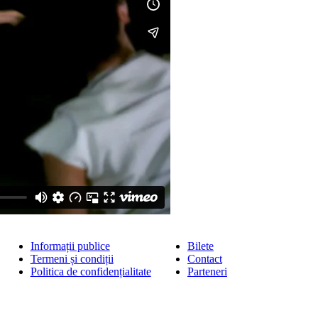
Informații publice
Bilete
Termeni și condiții
Contact
Politica de confidențialitate
Parteneri