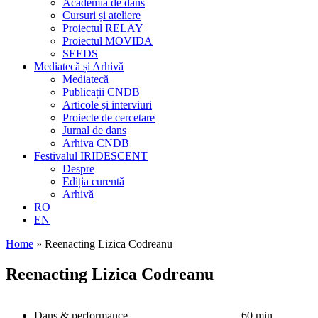
Academia de dans
Cursuri și ateliere
Proiectul RELAY
Proiectul MOVIDA
SEEDS
Mediatecă și Arhivă
Mediatecă
Publicații CNDB
Articole și interviuri
Proiecte de cercetare
Jurnal de dans
Arhiva CNDB
Festivalul IRIDESCENT
Despre
Ediția curentă
Arhivă
RO
EN
Home
»
Reenacting Lizica Codreanu
Reenacting Lizica Codreanu
Dans & performance
60 min.