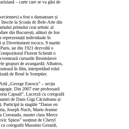
iziană – carte care se va găsi de
eciennes) a fost o dansatoare și
 înscrie la Școala de Bele-Arte din
mului primului ceai artistic al
 Mare din București, alături de Ion
 reprezentații individuale în
i și Divertisment rococo, 9 martie
Paris, iar din 1921 dezvoltă o
. Compozitorul Florent Schmitt o
cventează cursurile Bronislavei
ele grupuri de avangardă: Albatros,
butează în film, interpretând rolul
egizată de René le Somptier.
 Artă „George Enescu” – secția
agogie. Din 2007 este profesoară
oria Capsali”. Lucreză cu coregrafă
aniei de Dans Gigi Căciuleanu și
 Participă la stagiile “Danse en
orta, Joseph Nuch, Marie-Jeanne
a Coronado, master class Merce
vic Spiess” susținut de Cheryl
i cu coregrafii Massimo Gerardi,