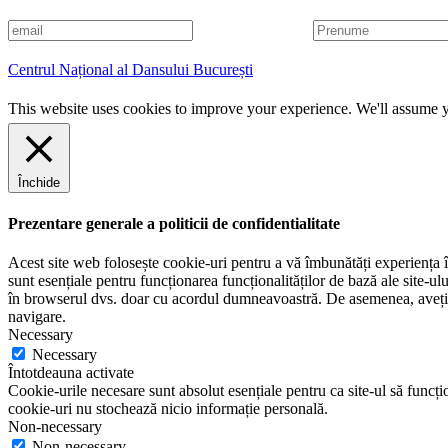
E
P
m
r
a
e
Centrul Național al Dansului București
i
n
l
u
This website uses cookies to improve your experience. We'll assume yo
m
e
Închide
Prezentare generale a politicii de confidentialitate
Acest site web folosește cookie-uri pentru a vă îmbunătăți experiența în
sunt esențiale pentru funcționarea funcționalităților de bază ale site-u
în browserul dvs. doar cu acordul dumneavoastră. De asemenea, aveți op
navigare.
Necessary
Necessary
Întotdeauna activate
Cookie-urile necesare sunt absolut esențiale pentru ca site-ul să funcțio
cookie-uri nu stochează nicio informație personală.
Non-necessary
Non-necessary