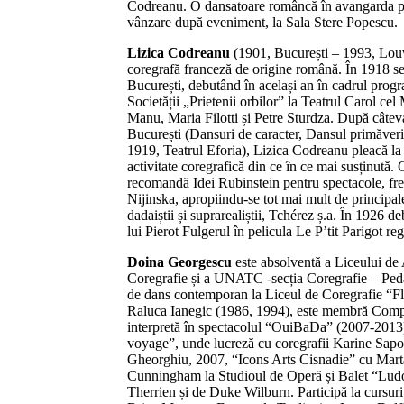
Codreanu. O dansatoare româncă în avangarda par
vânzare după eveniment, la Sala Stere Popescu.
Lizica Codreanu
(1901, București – 1993, Louv
coregrafă franceză de origine română. În 1918 se
București, debutând în același an în cadrul progra
Societății „Prietenii orbilor” la Teatrul Carol cel
Manu, Maria Filotti și Petre Sturdza. După câteva
București (Dansuri de caracter, Dansul primăveri
1919, Teatrul Eforia), Lizica Codreanu pleacă la 
activitate coregrafică din ce în ce mai susținută
recomandă Idei Rubinstein pentru spectacole, fre
Nijinska, apropiindu-se tot mai mult de principal
dadaiștii și suprarealiștii, Tchérez ș.a. În 1926 de
lui Pierot Fulgerul în pelicula Le P’tit Parigot r
Doina Georgescu
este absolventă a Liceului de
Coregrafie și a UNATC -secția Coregrafie – Ped
de dans contemporan la Liceul de Coregrafie “Fl
Raluca Ianegic (1986, 1994), este membră Comp
interpretă în spectacolul “OuiBaDa” (2007-2013).
voyage”, unde lucreză cu coregrafii Karine Sap
Gheorghiu, 2007, “Icons Arts Cisnadie” cu Mart
Cunningham la Studioul de Operă și Balet “Ludo
Therrien și de Duke Wilburn. Participă la cursur