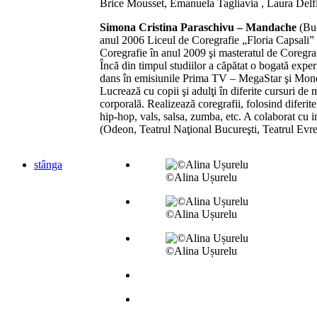
Brice Mousset, Emanuela Tagliavia , Laura Delfi
Simona Cristina Paraschivu – Mandache
(Buc
anul 2006 Liceul de Coregrafie „Floria Capsali” 
Coregrafie în anul 2009 şi masteratul de Coregr
Încă din timpul studiilor a căpătat o bogată expe
dans în emisiunile Prima TV – MegaStar şi Monde
Lucrează cu copii şi adulţi în diferite cursuri de
corporală. Realizează coregrafii, folosind diferite
hip-hop, vals, salsa, zumba, etc. A colaborat cu 
(Odeon, Teatrul Naţional Bucureşti, Teatrul Evreie
stânga
©Alina Ușurelu
©Alina Ușurelu
©Alina Ușurelu