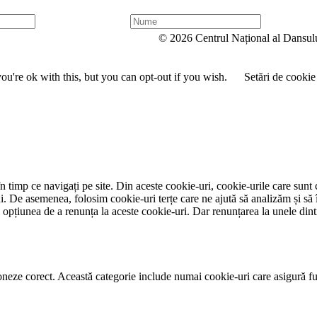
N
u
© 2026 Centrul Național al Dansul
m
e
u're ok with this, but you can opt-out if you wish.
Setări de cookie
 timp ce navigați pe site. Din aceste cookie-uri, cookie-urile care sunt 
lui. De asemenea, folosim cookie-uri terțe care ne ajută să analizăm și să 
țiunea de a renunța la aceste cookie-uri. Dar renunțarea la unele dintr
neze corect. Această categorie include numai cookie-uri care asigură funcț