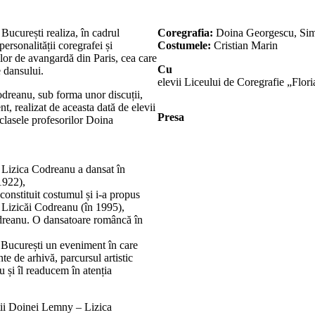
București realiza, în cadrul
Coregrafia:
Doina Georgescu, Sim
ersonalității coregrafei și
Costumele:
Cristian Marin
lor de avangardă din Paris, cea care
Cu
e dansului.
elevii Liceului de Coregrafie „Flori
dreanu, sub forma unor discuții,
nt, realizat de aceasta dată de elevii
Presa
clasele profesorilor Doina
; Lizica Codreanu a dansat în
1922),
constituit costumul și i-a propus
 Lizicăi Codreanu (în 1995),
dreanu. O dansatoare româncă în
 București un eveniment în care
te de arhivă, parcursul artistic
u și îl readucem în atenția
rții Doinei Lemny – Lizica