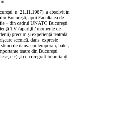
ni.
ureşti, n: 21.11.1987), a absolvit în
din Bucureşti, apoi Facultatea de
afie – din cadrul UNATC Bucureşti.
rienţă TV (apariţii / momente de
nii) precum şi experienţă teatrală.
 mişcare scenică, dans, expresie
 stiluri de dans: contemporan, balet,
importante teatre din Bucureşti
sc, etc) şi cu coregrafi importanți.