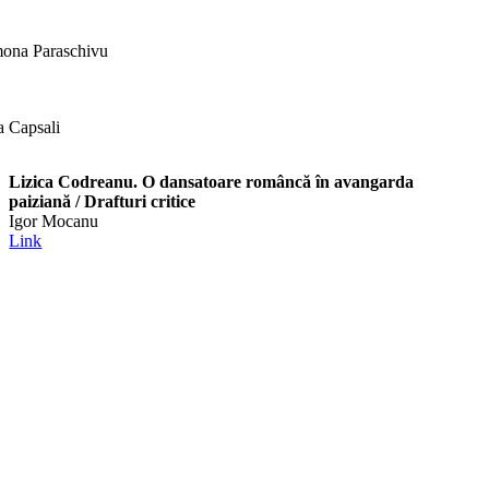
ona Paraschivu
a Capsali
Lizica Codreanu. O dansatoare româncă în avangarda
paiziană / Drafturi critice
Igor Mocanu
Link