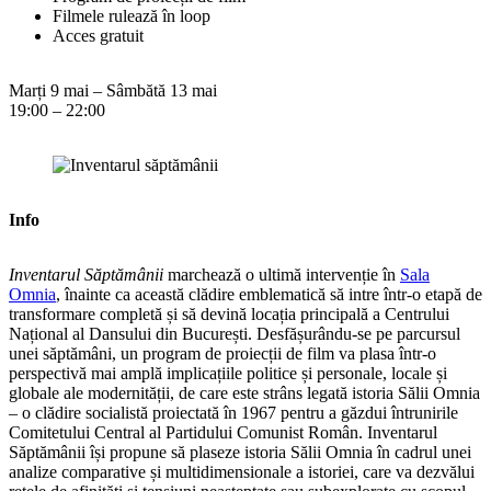
Filmele rulează în loop
Acces gratuit
Marți 9 mai – Sâmbătă 13 mai
19:00 – 22:00
Info
Inventarul Săptămânii
marchează o ultimă intervenție în
Sala
Omnia
, înainte ca această clădire emblematică să intre într-o etapă de
transformare completă și să devină locația principală a Centrului
Național al Dansului din București. Desfășurându-se pe parcursul
unei săptămâni, un program de proiecții de film va plasa într-o
perspectivă mai amplă implicațiile politice și personale, locale și
globale ale modernității, de care este strâns legată istoria Sălii Omnia
– o clădire socialistă proiectată în 1967 pentru a găzdui întrunirile
Comitetului Central al Partidului Comunist Român. Inventarul
Săptămânii își propune să plaseze istoria Sălii Omnia în cadrul unei
analize comparative și multidimensionale a istoriei, care va dezvălui