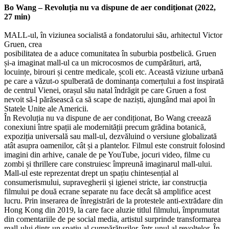
Bo Wang – Revoluția nu va dispune de aer condiționat (2022,
27 min)
MALL-ul, în viziunea socialistă a fondatorului său, arhitectul Victor
Gruen, crea
posibilitatea de a aduce comunitatea în suburbia postbelică. Gruen
și-a imaginat mall-ul ca un microcosmos de cumpărături, artă,
locuințe, birouri și centre medicale, școli etc. Această viziune urbană
pe care a văzut-o spulberată de dominanța comerțului a fost inspirată
de centrul Vienei, orașul său natal îndrăgit pe care Gruen a fost
nevoit să-l părăsească ca să scape de naziști, ajungând mai apoi în
Statele Unite ale Americii.
În Revoluția nu va dispune de aer condiționat, Bo Wang creează
conexiuni între spații ale modernității precum grădina botanică,
expoziția universală sau mall-ul, dezvăluind o versiune globalizată
atât asupra oamenilor, cât și a plantelor. Filmul este construit folosind
imagini din arhive, canale de pe YouTube, jocuri video, filme cu
zombi și thrillere care construiesc împreună imaginarul mall-ului.
Mall-ul este reprezentat drept un spațiu chintesențial al
consumerismului, supravegherii și igienei stricte, iar construcția
filmului pe două ecrane separate nu face decât să amplifice acest
lucru. Prin inserarea de înregistrări de la protestele anti-extrădare din
Hong Kong din 2019, la care face aluzie titlul filmului, împrumutat
din comentariile de pe social media, artistul surprinde transformarea
mall-ului dintr-un spațiu al cumpărăturilor, într-unul al revoltelor. În