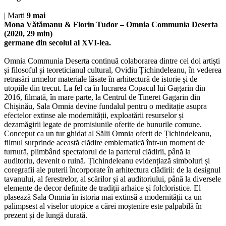
| Marți
9 mai
Mona Vătămanu & Florin Tudor – ​​Omnia Communia Deserta
(2020, 29 min)
germane din secolul al XVI-lea.
Omnia Communia Deserta continuă colaborarea dintre cei doi artiști
și filosoful și teoreticianul cultural, Ovidiu Țichindeleanu, în vederea
retrasări urmelor materiale lăsate în arhitectură de istorie și de
utopiile din trecut. La fel ca în lucrarea Copacul lui Gagarin din
2016, filmată, în mare parte, la Centrul de Tineret Gagarin din
Chișinău, Sala Omnia devine fundalul pentru o meditație asupra
efectelor extinse ale modernității, exploatării resurselor și
dezamăgirii legate de promisiunile oferite de bunurile comune.
Conceput ca un tur ghidat al Sălii Omnia oferit de Țichindeleanu,
filmul surprinde această clădire emblematică într-un moment de
turnură, plimbând spectatorul de la parterul clădirii, până la
auditoriu, devenit o ruină. Țichindeleanu evidențiază simboluri și
coregrafii ale puterii încorporate în arhitectura clădirii: de la designul
tavanului, al ferestrelor, al scărilor și al auditoriului, până la diversele
elemente de decor definite de tradiții arhaice și folcloristice. El
plasează Sala Omnia în istoria mai extinsă a modernității ca un
palimpsest al viselor utopice a cărei moștenire este palpabilă în
prezent și de lungă durată.