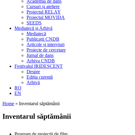
Academia de dans
Cursuri și ateliere
Proiectul RELAY
Proiectul MOVIDA
SEEDS
Mediatecă și Arhivă
Mediatecă
Publicații CNDB
Articole și interviuri
Proiecte de cercetare
Jurnal de dans
Arhiva CNDB
Festivalul IRIDESCENT
Despre
Ediția curentă
Arhivă
RO
EN
Home
»
Inventarul săptămânii
Inventarul săptămânii
Program de proiecții de film