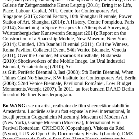
Galerie fur Zeitgenossische Kunst Leipzig (2018); Bring it to Life,
Place. Labour. Capital, NTU Centre for Contemporary Art,
Singapore (2015); Social Factory, 10th Shanghai Biennale, Power
Station of Art, Shanghai (2014); A History, Centre Pompidou, Paris
(2014); Something in Space Escapes Our Attempts at Surveying,
Württembergischer Kunstverein Stuttgart (2014); Report on the
Construction of a Spaceship Module, New Museum, New York
(2014); Untitled, 12th Istanbul Biennial (2011); Call the Witness,
Roma Pavilion Collateral Event, 54th Venice Biennale, Veneția
(2011); Over the Counter, Mucsarnok Kunsthalle, Budapesta
(2010); Shockworkers of the Mobile Image, 1st Ural Industrial
Biennial, Yekaterinburg (2010); Art
as Gift, Periferic Biennial 8, Iași (2008); 5th Berlin Biennial, When
Things Cast No Shadow, KW Institute for Contemporary Art, Berlin
(2008); 52nd Venice Biennale, Pavilionul României, Low-Budget
Monuments,Veneția (2007). În 2011, au fost bursieri DAAD Berlin
în cadrul Berliner Kunstlerprogram.
Bo WANG
este un artist, realizator de film și cercetător stabilit în
Amsterdam. Lucrările sale au fost expuse la nivel internațional, în
locații precum Guggenheim Museum și Museum of Modern Art
(New York), Garage Museum (Moscova), International Film
Festival Rotterdam, CPH:DOX (Copenhaga), Visions du Réel
(Nyon), LUX & Open City Documentary Festival (Londra), DMZ