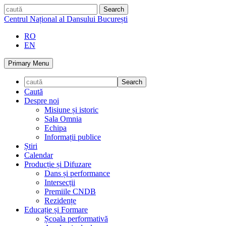
Skip
caută
to
Centrul Național al Dansului București
content
RO
EN
Primary Menu
Caută
Despre noi
Misiune și istoric
Sala Omnia
Echipa
Informații publice
Știri
Calendar
Producție și Difuzare
Dans și performance
Intersecții
Premiile CNDB
Rezidențe
Educație și Formare
Școala performativă