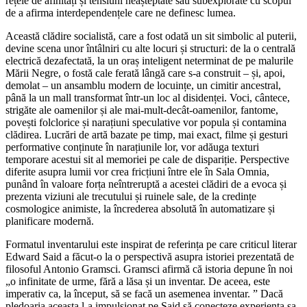
rețele de afinități și tensiuni neașteptate sau subexplorate cu scopul
de a afirma interdependențele care ne definesc lumea.
Această clădire socialistă, care a fost odată un sit simbolic al puterii,
devine scena unor întâlniri cu alte locuri și structuri: de la o centrală
electrică dezafectată, la un oraș inteligent neterminat de pe malurile
Mării Negre, o fostă cale ferată lângă care s-a construit – și, apoi,
demolat – un ansamblu modern de locuințe, un cimitir ancestral,
până la un mall transformat într-un loc al disidenței. Voci, cântece,
strigăte ale oamenilor și ale mai-mult-decât-oamenilor, fantome,
povești folclorice și narațiuni speculative vor popula și contamina
clădirea. Lucrări de artă bazate pe timp, mai exact, filme și gesturi
performative conținute în narațiunile lor, vor adăuga texturi
temporare acestui sit al memoriei pe cale de dispariție. Perspective
diferite asupra lumii vor crea fricțiuni între ele în Sala Omnia,
punând în valoare forța neîntreruptă a acestei clădiri de a evoca și
prezenta viziuni ale trecutului și ruinele sale, de la credințe
cosmologice animiste, la încrederea absolută în automatizare și
planificare modernă.
Formatul inventarului este inspirat de referința pe care criticul literar
Edward Said a făcut-o la o perspectivă asupra istoriei prezentată de
filosoful Antonio Gramsci. Gramsci afirmă că istoria depune în noi
„o infinitate de urme, fără a lăsa și un inventar. De aceea, este
imperativ ca, la început, să se facă un asemenea inventar. ” Dacă
pledoaria aceasta l-a impulsionat pe Said să conecteze experiența sa