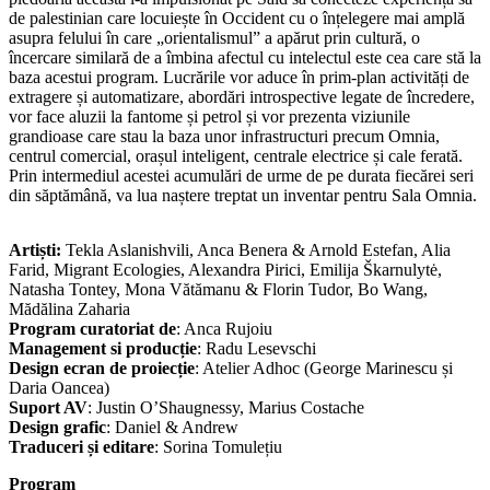
de palestinian care locuiește în Occident cu o înțelegere mai amplă
asupra felului în care „orientalismul” a apărut prin cultură, o
încercare similară de a îmbina afectul cu intelectul este cea care stă la
baza acestui program. Lucrările vor aduce în prim-plan activități de
extragere și automatizare, abordări introspective legate de încredere,
vor face aluzii la fantome și petrol și vor prezenta viziunile
grandioase care stau la baza unor infrastructuri precum Omnia,
centrul comercial, orașul inteligent, centrale electrice și cale ferată.
Prin intermediul acestei acumulări de urme de pe durata fiecărei seri
din săptămână, va lua naștere treptat un inventar pentru Sala Omnia.
Artiști:
Tekla Aslanishvili, Anca Benera & Arnold Estefan, Alia
Farid, Migrant Ecologies, Alexandra Pirici, Emilija Škarnulytė,
Natasha Tontey, Mona Vătămanu & Florin Tudor, Bo Wang,
Mădălina Zaharia
Program curatoriat de
: Anca Rujoiu
Management si producție
: Radu Lesevschi
Design ecran de proiecție
: Atelier Adhoc (George Marinescu și
Daria Oancea)
Suport AV
: Justin O’Shaugnessy, Marius Costache
Design grafic
: Daniel & Andrew
Traduceri și editare
: Sorina Tomulețiu
Program