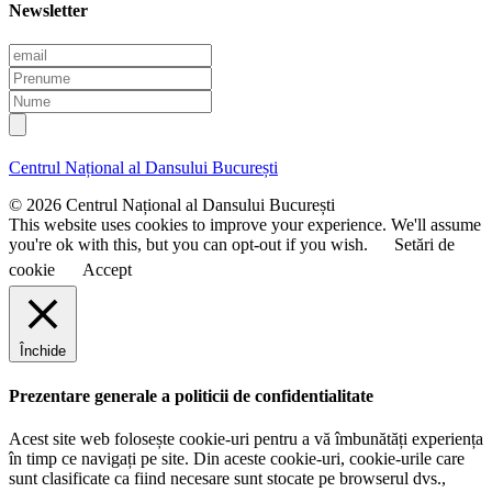
Newsletter
E
m
P
a
r
N
i
e
u
l
n
m
u
e
Centrul Național al Dansului București
m
e
© 2026 Centrul Național al Dansului București
This website uses cookies to improve your experience. We'll assume
you're ok with this, but you can opt-out if you wish.
Setări de
cookie
Accept
Închide
Prezentare generale a politicii de confidentialitate
Acest site web folosește cookie-uri pentru a vă îmbunătăți experiența
în timp ce navigați pe site. Din aceste cookie-uri, cookie-urile care
sunt clasificate ca fiind necesare sunt stocate pe browserul dvs.,