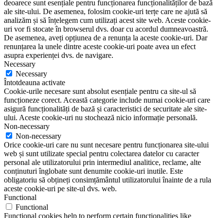
deoarece sunt esențiale pentru funcționarea funcționalităților de bază
ale site-ului. De asemenea, folosim cookie-uri terțe care ne ajută să
analizăm și să înțelegem cum utilizați acest site web. Aceste cookie-
uri vor fi stocate în browserul dvs. doar cu acordul dumneavoastră.
De asemenea, aveți opțiunea de a renunța la aceste cookie-uri. Dar
renunțarea la unele dintre aceste cookie-uri poate avea un efect
asupra experienței dvs. de navigare.
Necessary
Necessary
Întotdeauna activate
Cookie-urile necesare sunt absolut esențiale pentru ca site-ul să
funcționeze corect. Această categorie include numai cookie-uri care
asigură funcționalități de bază și caracteristici de securitate ale site-
ului. Aceste cookie-uri nu stochează nicio informație personală.
Non-necessary
Non-necessary
Orice cookie-uri care nu sunt necesare pentru funcționarea site-ului
web și sunt utilizate special pentru colectarea datelor cu caracter
personal ale utilizatorului prin intermediul analitice, reclame, alte
conținuturi înglobate sunt denumite cookie-uri inutile. Este
obligatoriu să obțineți consimțământul utilizatorului înainte de a rula
aceste cookie-uri pe site-ul dvs. web.
Functional
Functional
Functional cookies help to perform certain functionalities like