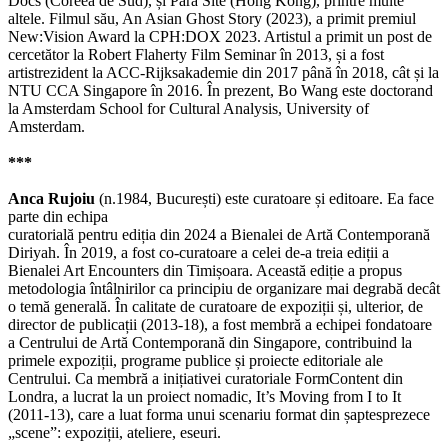
Docs (Coreea de Sud), și Para Site (Hong Kong), printre multe
altele. Filmul său, An Asian Ghost Story (2023), a primit premiul
New:Vision Award la CPH:DOX 2023. Artistul a primit un post de
cercetător la Robert Flaherty Film Seminar în 2013, și a fost
artistrezident la ACC-Rijksakademie din 2017 până în 2018, cât și la
NTU CCA Singapore în 2016. În prezent, Bo Wang este doctorand
la Amsterdam School for Cultural Analysis, University of
Amsterdam.
***
Anca Rujoiu
(n.1984, București) este curatoare și editoare. Ea face
parte din echipa
curatorială pentru ediția din 2024 a Bienalei de Artă Contemporană
Diriyah. În 2019, a fost co-curatoare a celei de-a treia ediții a
Bienalei Art Encounters din Timișoara. Această ediție a propus
metodologia întâlnirilor ca principiu de organizare mai degrabă decât
o temă generală. În calitate de curatoare de expoziții și, ulterior, de
director de publicații (2013-18), a fost membră a echipei fondatoare
a Centrului de Artă Contemporană din Singapore, contribuind la
primele expoziții, programe publice și proiecte editoriale ale
Centrului. Ca membră a inițiativei curatoriale FormContent din
Londra, a lucrat la un proiect nomadic, It’s Moving from I to It
(2011-13), care a luat forma unui scenariu format din șaptesprezece
„scene”: expoziții, ateliere, eseuri.