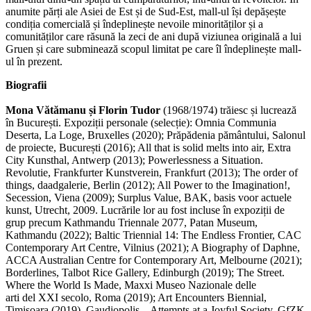
anumite părți ale Asiei de Est și de Sud-Est, mall-ul își depășește
condiția comercială și îndeplinește nevoile minorităților și a
comunităților care răsună la zeci de ani după viziunea originală a lui
Gruen și care subminează scopul limitat pe care îl îndeplinește mall-
ul în prezent.
Biografii
Mona Vătămanu și Florin Tudor
(1968/1974) trăiesc și lucrează
în București. Expoziții personale (selecție): Omnia Communia
Deserta, La Loge, Bruxelles (2020); Prăpădenia pământului, Salonul
de proiecte, București (2016); All that is solid melts into air, Extra
City Kunsthal, Antwerp (2013); Powerlessness a Situation.
Revolutie, Frankfurter Kunstverein, Frankfurt (2013); The order of
things, daadgalerie, Berlin (2012); All Power to the Imagination!,
Secession, Viena (2009); Surplus Value, BAK, basis voor actuele
kunst, Utrecht, 2009. Lucrările lor au fost incluse în expoziții de
grup precum Kathmandu Triennale 2077, Patan Museum,
Kathmandu (2022); Baltic Triennial 14: The Endless Frontier, CAC
Contemporary Art Centre, Vilnius (2021); A Biography of Daphne,
ACCA Australian Centre for Contemporary Art, Melbourne (2021);
Borderlines, Talbot Rice Gallery, Edinburgh (2019); The Street.
Where the World Is Made, Maxxi Museo Nazionale delle
arti del XXI secolo, Roma (2019); Art Encounters Biennial,
Timișoara (2019), Gaudiopolis – Attempts at a Joyful Society, GfZK