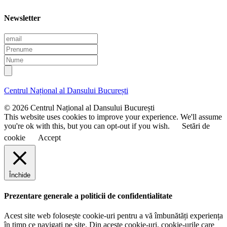
Newsletter
E
m
P
a
r
N
i
e
u
l
n
m
u
e
Centrul Național al Dansului București
m
e
© 2026 Centrul Național al Dansului București
This website uses cookies to improve your experience. We'll assume
you're ok with this, but you can opt-out if you wish.
Setări de
cookie
Accept
Închide
Prezentare generale a politicii de confidentialitate
Acest site web folosește cookie-uri pentru a vă îmbunătăți experiența
în timp ce navigați pe site. Din aceste cookie-uri, cookie-urile care