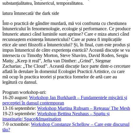
substanțialitatea, întunericul, temporalitatea.
latura întunecată/ the dark side
Într-o practică de gândire murdară, mă voi confrunta cu chestiunea
întunericului în fenomenologie, ecologie și performance. Ce produce
întuneric atunci când luminile sunt aprinse? Care e miza atunci când
recunoaștem existența întunericului? Care ar putea fi implicațiile
etice ale unei filozofii a întunericului? Și, în final, cum este produs și
impus întunericul de către experiența estetică? Această discuție se va
intersecta cu Timothy Morton, Steve Shaviro, David Roden, Sergiu
Matiș: „Keep it real”, Jefta van Dinther: „Grind”, Siegmar
Zacharias: „The Cloud”. Această discuție face parte dintr-o cercetare
aflată în derulare în domeniul Ecologiei Practicii Artistice, cu care
mă ocup în practica teoriei și practica formelor de artă care au
legătură cu dansul.
Program workshop-uri:
16-20 august:
Workshop Jan Burkhardt – Fundamentele mișcării și
percepției în dansul contemporan
13-16 septembrie:
Workshop Martina Ruhsam – Rețeaua/ The Mesh
19-23 septembrie:
Workshop Bettina Neuhaus – Spațiu și
imaginație/ Space&Imagination
7-9 octombrie:
Workshop Constanze Schellow – Care este discursul
tău?