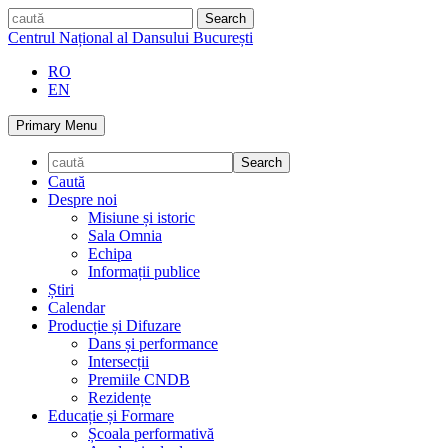
Skip
caută
to
Centrul Național al Dansului București
content
RO
EN
Primary Menu
Caută
Despre noi
Misiune și istoric
Sala Omnia
Echipa
Informații publice
Știri
Calendar
Producție și Difuzare
Dans și performance
Intersecții
Premiile CNDB
Rezidențe
Educație și Formare
Școala performativă