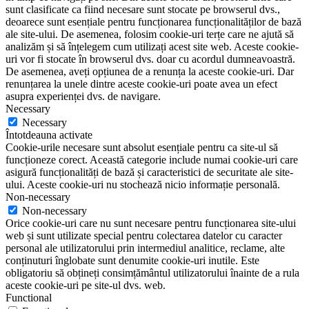
sunt clasificate ca fiind necesare sunt stocate pe browserul dvs.,
deoarece sunt esențiale pentru funcționarea funcționalităților de bază
ale site-ului. De asemenea, folosim cookie-uri terțe care ne ajută să
analizăm și să înțelegem cum utilizați acest site web. Aceste cookie-
uri vor fi stocate în browserul dvs. doar cu acordul dumneavoastră.
De asemenea, aveți opțiunea de a renunța la aceste cookie-uri. Dar
renunțarea la unele dintre aceste cookie-uri poate avea un efect
asupra experienței dvs. de navigare.
Necessary
Necessary
Întotdeauna activate
Cookie-urile necesare sunt absolut esențiale pentru ca site-ul să
funcționeze corect. Această categorie include numai cookie-uri care
asigură funcționalități de bază și caracteristici de securitate ale site-
ului. Aceste cookie-uri nu stochează nicio informație personală.
Non-necessary
Non-necessary
Orice cookie-uri care nu sunt necesare pentru funcționarea site-ului
web și sunt utilizate special pentru colectarea datelor cu caracter
personal ale utilizatorului prin intermediul analitice, reclame, alte
conținuturi înglobate sunt denumite cookie-uri inutile. Este
obligatoriu să obțineți consimțământul utilizatorului înainte de a rula
aceste cookie-uri pe site-ul dvs. web.
Functional