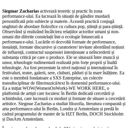
Siegmar Zacharias
activează teoretic și practic în zona
performance-ului. Ea lucrează în situații de gândire murdară
personificată prin subiecte și materie. Această practică conjugă
unghiuri de abordare fiolzofice cu cultura pop, știință și para-știință.
Observând și realizând încâlcirea relațiilor actorilor umani și non-
umani din diferite constelații într-o ecologie întunecată a
performance-ului. Lucările ei dezvoltă formate de performance,
instalații, formate discursive și curatoriere/ invitare abordând noțiuni
de influență, contractul suspensiei intenționate a neîncrederii și
substanța critică pe care o produce. Ele se situează între muncă și
umor, tehnologie rudimentară realizată prin forțe proprii și înaltă
tehnologie. Au fost prezentate la nivel național și internațional în
festivaluri, teatre, galerii, sere, cluburi, păduri și la mare înălțime. Ea
este o membră fondatoare a SXS Enterprise, un colectiv
transdisciplinar de film/muzică/text în domeniul performance-ului.
Ea a inițiat WOW(WomenOnWork)-WE WORK HERE, o
platformă de artiști care locuiesc în Berlin dedicată cercetării și
schimbului, care lucrează cu moduri și formate de situare a cercetării
artistice. Siegmar Zacharias a studiat filozofia, literatura comparată și
arta performance-ului în Berlin, Londra și Amsterdam și predă în
cadrul programului de master de la HZT Berlin, DOCH Stockholm
și DasArts Amsterdam.