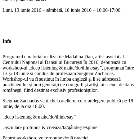
Luni, 13 iunie 2016 – sâmbătă, 18 iunie 2016 – 10:00-17:00
Info
Programul curatorial realizat de Madalina Dan, artist asociat al
Centrului Național al Dansului București în 2016, debutează cu
workshop-ul „deep listening & make/do/think/say”, programat între
13 și 18 iunie și condus de profesoara Siegmar Zacharias.
Workshop-ul va fi susținut în limba engleză și li se adresează
practicienilor şi noii generaţii de coregrafi şi artişti ai scenei de dans
româneşti, fiind destinat exclusiv profesioniștilor.
Siegmar Zacharias va încheia atelierul cu o prelegere publică pe 18
iunie, de la ora 18.00.
„deep listening & make/do/think/say”
„ascultare profundă & creează/fă/gândește/spune”
Pentru workshop, voi propune două practici.