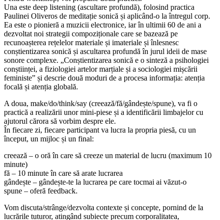
Una este deep listening (ascultare profundă), folosind practica
Paulinei Oliveros de meditație sonică și aplicând-o la întregul corp.
Ea este o pionieră a muzicii electronice, iar în ultimii 60 de ani a
dezvoltat noi strategii compoziționale care se bazează pe
recunoașterea rețelelor materiale și imateriale și înlesnesc
conștientizarea sonică și ascultarea profundă în jurul ideii de mase
sonore complexe. „Conștientizarea sonică e o sinteză a psihologiei
conștiinței, a fiziologiei artelor marțiale și a sociologiei mișcării
feministe” și descrie două moduri de a procesa informația: atenția
focală și atenția globală.
A doua, make/do/think/say (creează/fă/gândește/spune), va fi o
practică a realizării unor mini-piese și a identificării limbajelor cu
ajutorul cărora să vorbim despre ele.
În fiecare zi, fiecare participant va lucra la propria piesă, cu un
început, un mijloc și un final:
creează – o oră în care să creeze un material de lucru (maximum 10
minute)
fă – 10 minute în care să arate lucrarea
gândește – gândește-te la lucrarea pe care tocmai ai văzut-o
spune – oferă feedback.
Vom discuta/strânge/dezvolta contexte și concepte, pornind de la
lucrările tuturor, atingând subiecte precum corporalitatea,