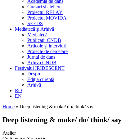
Academia de dans
Cursuri și ateliere
Proiectul RELAY
Proiectul MOVIDA
SEEDS
Mediatecă și Arhivă
Mediatecă
Publicații CNDB
Articole și interviuri
Proiecte de cercetare
Jurnal de dans
Arhiva CNDB
Festivalul IRIDESCENT
Despre
Ediția curentă
Arhivă
RO
EN
Home
»
Deep listening & make/ do/ think/ say
Deep listening & make/ do/ think/ say
Atelier
Cu Siegmar Zacharias