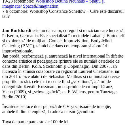
19-23 septembrie:
Workshop Bettina Neuhaus – Spațiu și
imaginație/ Space&Imagination
7-9 octombrie: Workshop Constanze Schellow – Care este discursul
tău?
Jan Burkhardt
este un dansator, coregraf și muzician care lucrează
în Berlin, Germania. Este specializat în metodele Laban și Bartenieff
și explorează de mulți ani Contact Improvisation, Body-Mind
Centering (BMC), tehnici de dans contemporan și abordări
improvizaționale.
Jan predă, performează și antrenează la nivel internațional în diferite
contexte artistice și pedagogice (printre ele se numără catedrele de
dans din Berlin, Köln, Stockholm și Copenhaga). Din 2007, Jan
lucrează în strânsă colaborare cu regizorul Laurent Chetouane, iar
din 2011 o face alături de Sebastian Matthias și continuă să creeze
propriile lucrări, cele mai recente fiind „vexations”, alături de
colegul său Kerstin Kussmaul, în co-producție cu ImpulsTanz,
Viena (2009), și „schweigstück”, cu F. Willens, pentru Tanztage,
Berlin (2010).
Înscrierea se face doar pe bază de CV și scrisoare de intenție,
ambele în limba engleză, la adresa cursuri@cndb.ro.
Taxa de participare este de 100 de lei.