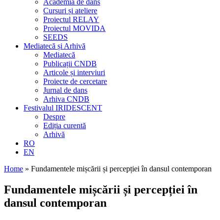
Academia de dans
Cursuri și ateliere
Proiectul RELAY
Proiectul MOVIDA
SEEDS
Mediatecă și Arhivă
Mediatecă
Publicații CNDB
Articole și interviuri
Proiecte de cercetare
Jurnal de dans
Arhiva CNDB
Festivalul IRIDESCENT
Despre
Ediția curentă
Arhivă
RO
EN
Home
»
Fundamentele mișcării și percepției în dansul contemporan
Fundamentele mișcării și percepției în
dansul contemporan