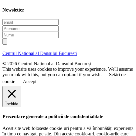
Newsletter
E
m
P
a
r
N
i
e
u
l
n
m
u
e
Centrul Național al Dansului București
m
e
© 2026 Centrul Național al Dansului București
This website uses cookies to improve your experience. We'll assume
you're ok with this, but you can opt-out if you wish.
Setări de
cookie
Accept
Închide
Prezentare generale a politicii de confidentialitate
Acest site web folosește cookie-uri pentru a vă îmbunătăți experiența
în timp ce navigați pe site. Din aceste cookie-uri, cookie-urile care