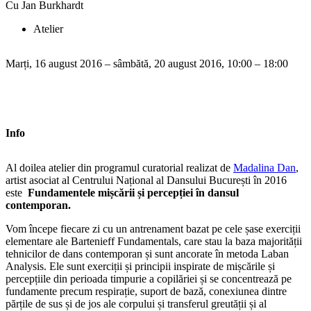
Cu Jan Burkhardt
Atelier
Marți, 16 august 2016 – sâmbătă, 20 august 2016, 10:00 – 18:00
Info
Al doilea atelier din programul curatorial realizat de
Madalina Dan
,
artist asociat al Centrului Național al Dansului București în 2016
este
Fundamentele mișcării și percepției în dansul
contemporan.
Vom începe fiecare zi cu un antrenament bazat pe cele șase exerciții
elementare ale Bartenieff Fundamentals, care stau la baza majorității
tehnicilor de dans contemporan și sunt ancorate în metoda Laban
Analysis. Ele sunt exerciții și principii inspirate de mișcările și
percepțiile din perioada timpurie a copilăriei și se concentrează pe
fundamente precum respirație, suport de bază, conexiunea dintre
părțile de sus și de jos ale corpului și transferul greutății și al