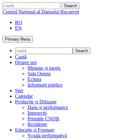
Skip
caută
to
Centrul Național al Dansului București
content
RO
EN
Primary Menu
Caută
Despre noi
Misiune și istoric
Sala Omnia
Echipa
Informații publice
Știri
Calendar
Producție și Difuzare
Dans și performance
Intersecții
Premiile CNDB
Rezidențe
Educație și Formare
Școala performativă