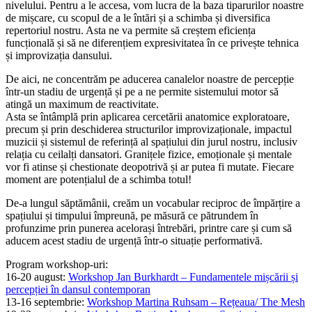
nivelului. Pentru a le accesa, vom lucra de la baza tiparurilor noastre
de mișcare, cu scopul de a le întări și a schimba și diversifica
repertoriul nostru. Asta ne va permite să creștem eficiența
funcțională și să ne diferențiem expresivitatea în ce privește tehnica
și improvizația dansului.
De aici, ne concentrăm pe aducerea canalelor noastre de percepție
într-un stadiu de urgență și pe a ne permite sistemului motor să
atingă un maximum de reactivitate.
Asta se întâmplă prin aplicarea cercetării anatomice exploratoare,
precum și prin deschiderea structurilor improvizaționale, impactul
muzicii și sistemul de referință al spațiului din jurul nostru, inclusiv
relația cu ceilalți dansatori. Granițele fizice, emoționale și mentale
vor fi atinse și chestionate deopotrivă și ar putea fi mutate. Fiecare
moment are potențialul de a schimba totul!
De-a lungul săptămânii, creăm un vocabular reciproc de împărțire a
spațiului și timpului împreună, pe măsură ce pătrundem în
profunzime prin punerea acelorași întrebări, printre care și cum să
aducem acest stadiu de urgență într-o situație performativă.
Program workshop-uri:
16-20 august:
Workshop Jan Burkhardt – Fundamentele mișcării și
percepției în dansul contemporan
13-16 septembrie:
Workshop Martina Ruhsam – Rețeaua/ The Mesh