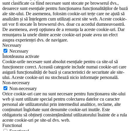
sunt clasificate ca fiind necesare sunt stocate pe browserul dvs.,
deoarece sunt esențiale pentru funcționarea funcționalităților de bază
ale site-ului. De asemenea, folosim cookie-uri terțe care ne ajută să
analizăm și să înțelegem cum utilizați acest site web. Aceste cookie-
uri vor fi stocate în browserul dvs. doar cu acordul dumneavoastră.
De asemenea, aveți opțiunea de a renunța la aceste cookie-uri. Dar
renunțarea la unele dintre aceste cookie-uri poate avea un efect
asupra experienței dvs. de navigare.
Necessary
Necessary
Întotdeauna activate
Cookie-urile necesare sunt absolut esențiale pentru ca site-ul să
funcționeze corect. Această categorie include numai cookie-uri care
asigură funcționalități de bază și caracteristici de securitate ale site-
ului. Aceste cookie-uri nu stochează nicio informație personală.
Non-necessary
Non-necessary
Orice cookie-uri care nu sunt necesare pentru funcționarea site-ului
web și sunt utilizate special pentru colectarea datelor cu caracter
personal ale utilizatorului prin intermediul analitice, reclame, alte
conținuturi înglobate sunt denumite cookie-uri inutile. Este
obligatoriu să obțineți consimțământul utilizatorului înainte de a rula
aceste cookie-uri pe site-ul dvs. web.
Functional