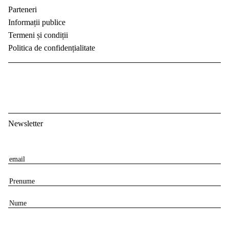
Parteneri
Informații publice
Termeni și condiții
Politica de confidențialitate
Newsletter
E
m
P
a
r
i
N
e
l
u
n