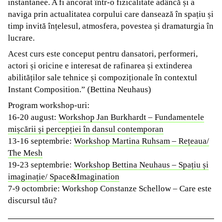
instantanee. A fi ancorat într-o fizicalitate adâncă și a
naviga prin actualitatea corpului care dansează în spațiu și
timp invită înțelesul, atmosfera, povestea și dramaturgia în
lucrare.
Acest curs este conceput pentru dansatori, performeri,
actori și oricine e interesat de rafinarea și extinderea
abilităților sale tehnice și compoziționale în contextul
Instant Composition.” (Bettina Neuhaus)
Program workshop-uri:
16-20 august:
Workshop Jan Burkhardt – Fundamentele
mișcării și percepției în dansul contemporan
13-16 septembrie:
Workshop Martina Ruhsam – Rețeaua/
The Mesh
19-23 septembrie:
Workshop Bettina Neuhaus – Spațiu și
imaginație/ Space&Imagination
7-9 octombrie: Workshop Constanze Schellow – Care este
discursul tău?