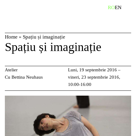
Skip
caută
RO
EN
to
content
Home
»
Spațiu și imaginație
Spațiu și imaginație
Atelier
Luni, 19 septembrie 2016 –
Cu Bettina Neuhaus
vineri, 23 septembrie 2016,
10:00-16:00