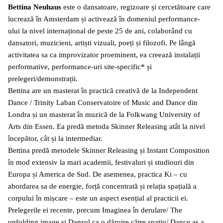
Bettina Neuhaus
este o dansatoare, regizoare și cercetătoare care
lucrează în Amsterdam și activează în domeniul performance-
ului la nivel internațional de peste 25 de ani, colaborând cu
dansatori, muzicieni, artiști vizuali, poeți și filozofi. Pe lângă
activitatea sa ca improvizator proeminent, ea creează instalații
performative, performance-uri site-specific* și
prelegeri/demonstrații.
Bettina are un masterat în practică creativă de la Independent
Dance / Trinity Laban Conservatoire of Music and Dance din
Londra și un masterat în muzică de la Folkwang University of
Arts din Essen. Ea predă metoda Skinner Releasing atât la nivel
începător, cât și la intermediar.
Bettina predă metodele Skinner Releasing și Instant Composition
în mod extensiv la mari academii, festivaluri și studiouri din
Europa și America de Sud. De asemenea, practica Ki – cu
abordarea sa de energie, forță concentrată și relația spațială a
corpului în mișcare – este un aspect esențial al practicii ei.
Prelegerile ei recente, precum Imaginea în derulare/ The
unfolding image și Dansul ca o dăruire către spațiu/ Dance as a