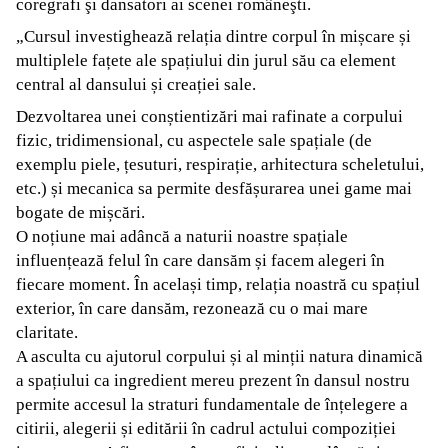
coregrafi şi dansatori ai scenei româneşti.
„Cursul investighează relația dintre corpul în mișcare și
multiplele fațete ale spațiului din jurul său ca element
central al dansului și creației sale.
Dezvoltarea unei conștientizări mai rafinate a corpului
fizic, tridimensional, cu aspectele sale spațiale (de
exemplu piele, țesuturi, respirație, arhitectura scheletului,
etc.) și mecanica sa permite desfășurarea unei game mai
bogate de mișcări.
O noțiune mai adâncă a naturii noastre spațiale
influențează felul în care dansăm și facem alegeri în
fiecare moment. În același timp, relația noastră cu spațiul
exterior, în care dansăm, rezonează cu o mai mare
claritate.
A asculta cu ajutorul corpului și al minții natura dinamică
a spațiului ca ingredient mereu prezent în dansul nostru
permite accesul la straturi fundamentale de înțelegere a
citirii, alegerii și editării în cadrul actului compoziției