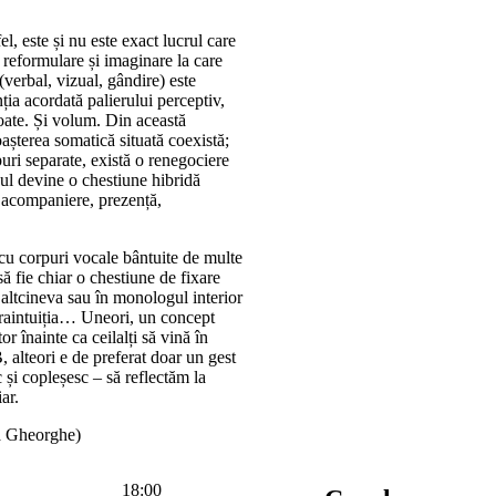
el, este și nu este exact lucrul care
e reformulare și imaginare la care
(verbal, vizual, gândire) este
ția acordată palierului perceptiv,
toate. Și volum. Din această
așterea somatică situată coexistă;
puri separate, există o renegociere
ajul devine o chestiune hibridă
e, acompaniere, prezență,
 cu corpuri vocale bântuite de multe
ă fie chiar o chestiune de fixare
cu altcineva sau în monologul interior
traintuiția… Uneori, un concept
r înainte ca ceilalți să vină în
 alteori e de preferat doar un gest
 și copleșesc – să reflectăm la
ar.
a Gheorghe)
18:00