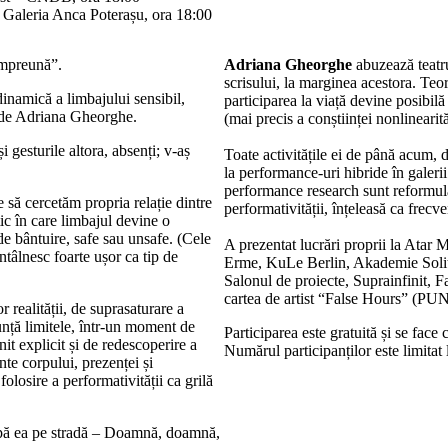
– Galeria Anca Poterașu, ora 18:00
împreună”.
Adriana Gheorghe
abuzează teatru
scrisului, la marginea acestora. Teori
namică a limbajului sensibil,
participarea la viață devine posibilă 
t de Adriana Gheorghe.
(mai precis a conștiinței nonlinearităț
i gesturile altora, absenți; v-aș
Toate activitățile ei de până acum, d
la performance-uri hibride în galeri
performance research sunt reformulă
e să cercetăm propria relație dintre
performativității, înțeleasă ca frecve
ic în care limbajul devine o
de bântuire, safe sau unsafe. (Cele
A prezentat lucrări proprii la Ata
ntâlnesc foarte ușor ca tip de
Erme, KuLe Berlin, Akademie Solit
Salonul de proiecte, Suprainfinit
cartea de artist “False Hours” (P
r realității, de suprasaturare a
unță limitele, într-un moment de
Participarea este gratuită și se fa
it explicit și de redescoperire a
Numărul participanților este limitat 
nte corpului, prezenței și
folosire a performativității ca grilă
 după ea pe stradă – Doamnă, doamnă,