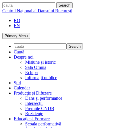
Skip
caută
to
Centrul Național al Dansului București
content
RO
EN
Primary Menu
Caută
Despre noi
Misiune și istoric
Sala Omnia
Echipa
Informații publice
Știri
Calendar
Producție și Difuzare
Dans și performance
Intersecții
Premiile CNDB
Rezidențe
Educație și Formare
Școala performativă