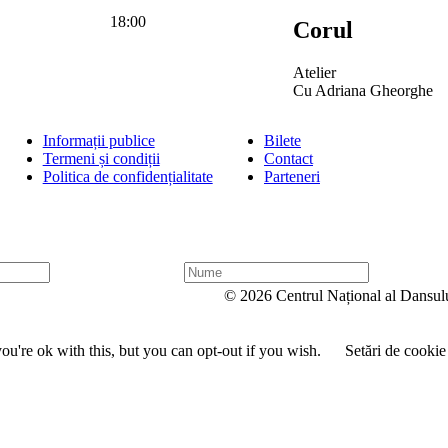
18:00
Corul
Atelier
Cu Adriana Gheorghe
Informații publice
Bilete
Termeni și condiții
Contact
Politica de confidențialitate
Parteneri
N
u
© 2026 Centrul Național al Dansul
m
e
u're ok with this, but you can opt-out if you wish.
Setări de cookie