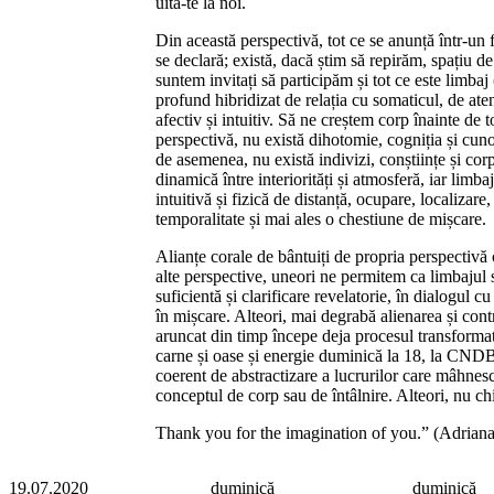
uită-te la noi.
Din această perspectivă, tot ce se anunță într-un f
se declară; există, dacă știm să repirăm, spațiu d
suntem invitați să participăm și tot ce este limbaj 
profund hibridizat de relația cu somaticul, de aten
afectiv și intuitiv. Să ne creștem corp înainte de 
perspectivă, nu există dihotomie, cogniția și cuno
de asemenea, nu există indivizi, conștiințe și cor
dinamică între interiorități și atmosferă, iar limb
intuitivă și fizică de distanță, ocupare, localizar
temporalitate și mai ales o chestiune de mișcare.
Alianțe corale de bântuiți de propria perspectivă
alte perspective, uneori ne permitem ca limbajul s
suficientă și clarificare revelatorie, în dialogul 
în mișcare. Alteori, mai degrabă alienarea și con
aruncat din timp începe deja procesul transformato
carne și oase și energie duminică la 18, la CNDB,
coerent de abstractizare a lucrurilor care mâhnesc
conceptul de corp sau de întâlnire. Alteori, nu chi
Thank you for the imagination of you.” (Adrian
19.07.2020
duminică
duminică