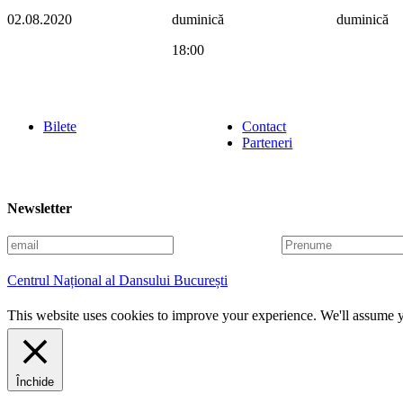
02.08.2020
duminică
duminică
18:00
Bilete
Contact
Parteneri
Newsletter
E
P
m
r
a
e
Centrul Național al Dansului București
i
n
l
u
This website uses cookies to improve your experience. We'll assume yo
m
e
Închide