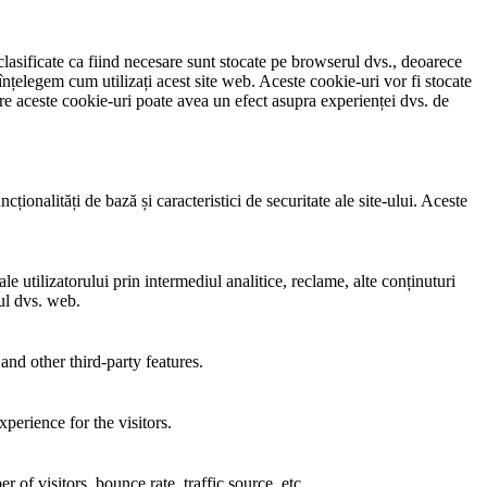
clasificate ca fiind necesare sunt stocate pe browserul dvs., deoarece
înțelegem cum utilizați acest site web. Aceste cookie-uri vor fi stocate
e aceste cookie-uri poate avea un efect asupra experienței dvs. de
ionalități de bază și caracteristici de securitate ale site-ului. Aceste
e utilizatorului prin intermediul analitice, reclame, alte conținuturi
-ul dvs. web.
and other third-party features.
perience for the visitors.
of visitors, bounce rate, traffic source, etc.