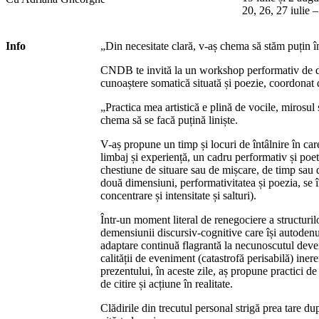
20, 26, 27 iulie 
Info
„Din necesitate clară, v-aș chema să stăm puțin 
CNDB te invită la un workshop performativ de di
cunoaștere somatică situată și poezie, coordona
„Practica mea artistică e plină de vocile, mirosul ș
chema să se facă puțină liniște.
V-aș propune un timp și locuri de întâlnire în car
limbaj și experiență, un cadru performativ și poet
chestiune de situare sau de mișcare, de timp sau 
două dimensiuni, performativitatea și poezia, se î
concentrare și intensitate și salturi).
Într-un moment literal de renegociere a structurilo
demensiunii discursiv-cognitive care își autoden
adaptare continuă flagrantă la necunoscutul deven
calității de eveniment (catastrofă perisabilă) inere
prezentului, în aceste zile, aș propune practici de 
de citire și acțiune în realitate.
Clădirile din trecutul personal strigă prea tare