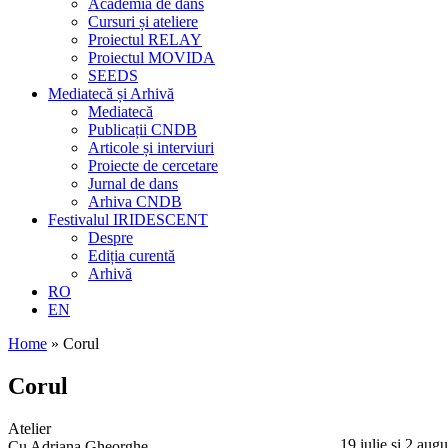
Academia de dans
Cursuri și ateliere
Proiectul RELAY
Proiectul MOVIDA
SEEDS
Mediatecă și Arhivă
Mediatecă
Publicații CNDB
Articole și interviuri
Proiecte de cercetare
Jurnal de dans
Arhiva CNDB
Festivalul IRIDESCENT
Despre
Ediția curentă
Arhivă
RO
EN
Home
»
Corul
Corul
Atelier
19 iulie și 2 au
Cu Adriana Gheorghe