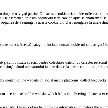
 timp ce navigați pe site. Din aceste cookie-uri, cookie-urile care sunt 
lui. De asemenea, folosim cookie-uri terțe care ne ajută să analizăm și să 
țiunea de a renunța la aceste cookie-uri. Dar renunțarea la unele dintr
neze corect. Această categorie include numai cookie-uri care asigură funcț
și sunt utilizate special pentru colectarea datelor cu caracter personal al
 consimțământul utilizatorului înainte de a rula aceste cookie-uri pe site
the content of the website on social media platforms, collect feedbacks, 
mance indexes of the website which helps in delivering a better user ex
e website. These cookies help provide information on metrics the number 