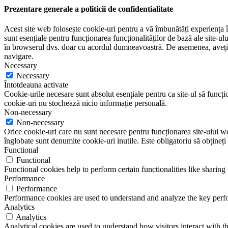
Prezentare generale a politicii de confidentialitate
Acest site web folosește cookie-uri pentru a vă îmbunătăți experiența în
sunt esențiale pentru funcționarea funcționalităților de bază ale site-u
în browserul dvs. doar cu acordul dumneavoastră. De asemenea, aveți op
navigare.
Necessary
Necessary
Întotdeauna activate
Cookie-urile necesare sunt absolut esențiale pentru ca site-ul să funcțio
cookie-uri nu stochează nicio informație personală.
Non-necessary
Non-necessary
Orice cookie-uri care nu sunt necesare pentru funcționarea site-ului web 
înglobate sunt denumite cookie-uri inutile. Este obligatoriu să obțineți
Functional
Functional
Functional cookies help to perform certain functionalities like sharing 
Performance
Performance
Performance cookies are used to understand and analyze the key perfor
Analytics
Analytics
Analytical cookies are used to understand how visitors interact with th