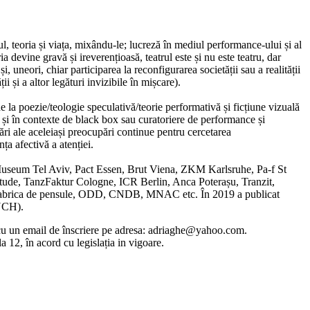
l, teoria și viața, mixându-le; lucreză în mediul performance-ului și al
a devine gravă și ireverențioasă, teatrul este și nu este teatru, dar
și, uneori, chiar participarea la reconfigurarea societății sau a realității
ii și a altor legături invizibile în mișcare).
e la poezie/teologie speculativă/teorie performativă și ficțiune vizuală
i și în contexte de black box sau curatoriere de performance și
ri ale aceleiași preocupări continue pentru cercetarea
nța afectivă a atenției.
r Museum Tel Aviv, Pact Essen, Brut Viena, ZKM Karlsruhe, Pa-f St
ude, TanzFaktur Cologne, ICR Berlin, Anca Poterașu, Tranzit,
, Fabrica de pensule, ODD, CNDB, MNAC etc. În 2019 a publicat
UNCH).
ce cu un email de înscriere pe adresa: adriaghe@yahoo.com.
la 12, în acord cu legislația in vigoare.