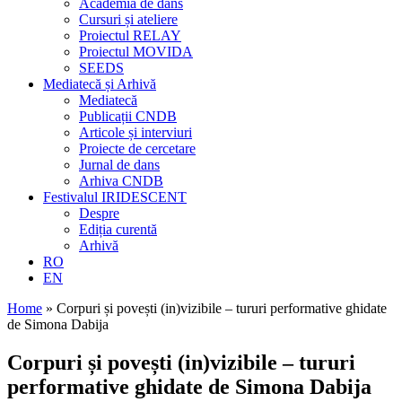
Academia de dans
Cursuri și ateliere
Proiectul RELAY
Proiectul MOVIDA
SEEDS
Mediatecă și Arhivă
Mediatecă
Publicații CNDB
Articole și interviuri
Proiecte de cercetare
Jurnal de dans
Arhiva CNDB
Festivalul IRIDESCENT
Despre
Ediția curentă
Arhivă
RO
EN
Home
»
Corpuri și povești (in)vizibile – tururi performative ghidate
de Simona Dabija
Corpuri și povești (in)vizibile – tururi
performative ghidate de Simona Dabija