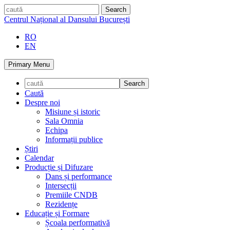
Skip
caută
to
Centrul Național al Dansului București
content
RO
EN
Primary Menu
Caută
Despre noi
Misiune și istoric
Sala Omnia
Echipa
Informații publice
Știri
Calendar
Producție și Difuzare
Dans și performance
Intersecții
Premiile CNDB
Rezidențe
Educație și Formare
Școala performativă