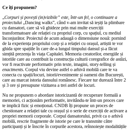
Ce îți propunem?
„
Corpuri și povești (in)vizibile” este, într-un fel, o continuare a
proiectului
„Dancing walks”, când v-am invitat să ieșiți la plimbare
cu dansatori, care să vă ghideze prin mai multe exerciții
transformatoare ale relației cu propriul corp, cu spațiul, cu mediul
înconjurător. Proiectul de acum adaugă o dimensiune nouă: pornind
de la experiența propriului corp și a relației cu orașul, artiștii te vor
ghida spre spațiile în care de-a lungul timpului dansul și-a făcut
simțită prezența în viața Capitalei. Memoria creatorilor, energiile și
istoriile care au contribuit la construcția culturii coregrafice de astăzi,
vor fi reactivate performativ prin texte, imagini, story-telling și
enactments
. Corpul viu devine astfel o arhivă mobilă care te va
conecta cu spații/locuri, istorii/evenimente și oameni din București,
care au marcat istoria dansului românesc. Fiecare tur durează între 2
și 3 ore și presupune vizitarea a trei astfel de locuri.
Nu ne propunem o abordare istoricizantă de recuperare formală a
memoriei, ci acționăm performativ, invitându-te într-un proces care
te implică fizic și emoțional. CNDB îți propune un proces de
chestionare a relației tale cu orașul și o serie de exerciții de activare a
propriei memorii corporale. Corpul dansatorului, privit ca o arhivă
mobilă, rescrie fragmente de istorie pe care le transmite către
participanți și le înscrie în corpurile acestora, reînnoiește modalitățile