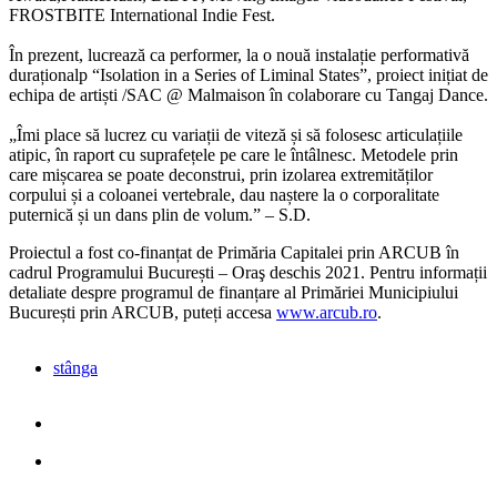
FROSTBITE International Indie Fest.
În prezent, lucrează ca performer, la o nouă instalație performativă
duraționalp “Isolation in a Series of Liminal States”, proiect inițiat de
echipa de artiști /SAC @ Malmaison în colaborare cu Tangaj Dance.
„Îmi place să lucrez cu variații de viteză și să folosesc articulațiile
atipic, în raport cu suprafețele pe care le întâlnesc. Metodele prin
care mișcarea se poate deconstrui, prin izolarea extremităților
corpului și a coloanei vertebrale, dau naștere la o corporalitate
puternică și un dans plin de volum.” – S.D.
Proiectul a fost co-finanțat de Primăria Capitalei prin ARCUB în
cadrul Programului București – Oraş deschis 2021. Pentru informații
detaliate despre programul de finanțare al Primăriei Municipiului
București prin ARCUB, puteți accesa
www.arcub.ro
.
stânga