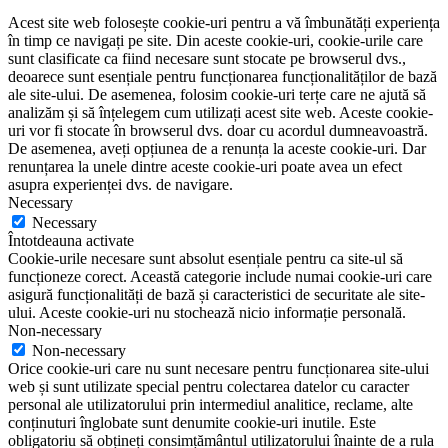
Acest site web folosește cookie-uri pentru a vă îmbunătăți experiența
în timp ce navigați pe site. Din aceste cookie-uri, cookie-urile care
sunt clasificate ca fiind necesare sunt stocate pe browserul dvs.,
deoarece sunt esențiale pentru funcționarea funcționalităților de bază
ale site-ului. De asemenea, folosim cookie-uri terțe care ne ajută să
analizăm și să înțelegem cum utilizați acest site web. Aceste cookie-
uri vor fi stocate în browserul dvs. doar cu acordul dumneavoastră.
De asemenea, aveți opțiunea de a renunța la aceste cookie-uri. Dar
renunțarea la unele dintre aceste cookie-uri poate avea un efect
asupra experienței dvs. de navigare.
Necessary
Necessary
Întotdeauna activate
Cookie-urile necesare sunt absolut esențiale pentru ca site-ul să
funcționeze corect. Această categorie include numai cookie-uri care
asigură funcționalități de bază și caracteristici de securitate ale site-
ului. Aceste cookie-uri nu stochează nicio informație personală.
Non-necessary
Non-necessary
Orice cookie-uri care nu sunt necesare pentru funcționarea site-ului
web și sunt utilizate special pentru colectarea datelor cu caracter
personal ale utilizatorului prin intermediul analitice, reclame, alte
conținuturi înglobate sunt denumite cookie-uri inutile. Este
obligatoriu să obțineți consimțământul utilizatorului înainte de a rula