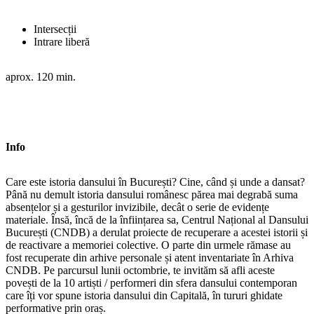
Intersecții
Intrare liberă
aprox. 120 min.
Info
Care este istoria dansului în București? Cine, când și unde a dansat?
Până nu demult istoria dansului românesc părea mai degrabă suma
absențelor și a gesturilor invizibile, decât o serie de evidențe
materiale. Însă, încă de la înființarea sa, Centrul Național al Dansului
București (CNDB) a derulat proiecte de recuperare a acestei istorii și
de reactivare a memoriei colective. O parte din urmele rămase au
fost recuperate din arhive personale și atent inventariate în Arhiva
CNDB. Pe parcursul lunii octombrie, te invităm să afli aceste
povești de la 10 artiști / performeri din sfera dansului contemporan
care îți vor spune istoria dansului din Capitală, în tururi ghidate
performative prin oraș.