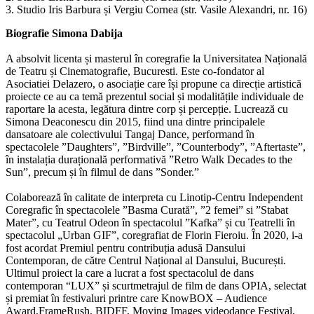
3. Studio Iris Barbura și Vergiu Cornea (str. Vasile Alexandri, nr. 16)
Biografie Simona Dabija
A absolvit licenta și masterul în coregrafie la Universitatea Națională
de Teatru și Cinematografie, Bucuresti. Este co-fondator al
Asociatiei Delazero, o asociație care își propune ca direcție artistică
proiecte ce au ca temă prezentul social și modalitățile individuale de
raportare la acesta, legătura dintre corp și percepție. Lucrează cu
Simona Deaconescu din 2015, fiind una dintre principalele
dansatoare ale colectivului Tangaj Dance, performand în
spectacolele ”Daughters”, ”Birdville”, ”Counterbody”, ”Aftertaste”,
în instalația durațională performativă ”Retro Walk Decades to the
Sun”, precum și în filmul de dans ”Sonder.”
Colaborează în calitate de interpreta cu Linotip-Centru Independent
Coregrafic în spectacolele ”Basma Curată”, ”2 femei” si ”Stabat
Mater”, cu Teatrul Odeon în spectacolul ”Kafka” și cu Teatrelli în
spectacolul „Urban GIF”, coregrafiat de Florin Fieroiu. În 2020, i-a
fost acordat Premiul pentru contribuția adusă Dansului
Contemporan, de către Centrul Național al Dansului, București.
Ultimul proiect la care a lucrat a fost spectacolul de dans
contemporan “LUX” și scurtmetrajul de film de dans OPIA, selectat
și premiat în festivaluri printre care KnowBOX – Audience
Award,FrameRush, BIDFF, Moving Images videodance Festival,