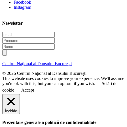
Facebook
Instagram
Newsletter
E
m
P
a
r
N
i
e
u
l
n
m
u
e
Centrul Național al Dansului București
m
e
© 2026 Centrul Național al Dansului București
This website uses cookies to improve your experience. We'll assume
you're ok with this, but you can opt-out if you wish.
Setări de
cookie
Accept
Închide
Prezentare generale a politicii de confidentialitate