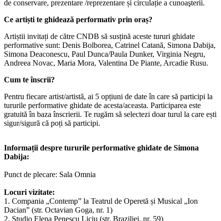
de conservare, prezentare /reprezentare și circulație a cunoaşterii.
Ce artiști te ghidează performativ prin oraș?
Artiștii invitați de către CNDB să susțină aceste tururi ghidate
performative sunt: Denis Bolborea, Catrinel Catană, Simona Dabija,
Simona Deaconescu, Paul Dunca/Paula Dunker, Virginia Negru,
Andreea Novac, Maria Mora, Valentina De Piante, Arcadie Rusu.
Cum te înscrii?
Pentru fiecare artist/artistă, ai 5 opțiuni de date în care să participi la
tururile performative ghidate de acesta/aceasta. Participarea este
gratuită în baza înscrierii. Te rugăm să selectezi doar turul la care ești
sigur/sigură că poți să participi.
Informații despre tururile performative ghidate de Simona
Dabija:
Punct de plecare: Sala Omnia
Locuri vizitate:
1. Compania „Contemp” la Teatrul de Operetă și Musical „Ion
Dacian” (str. Octavian Goga, nr. 1)
2. Studio Elena Penescu Liciu (str. Braziliei, nr. 59)