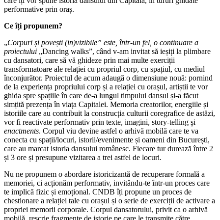
care îți vor spune istoria dansului din Capitală, în tururi ghidate
performative prin oraș.
Ce îți propunem?
„
Corpuri și povești (in)vizibile” este, într-un fel, o continuare a
proiectului
„Dancing walks”, când v-am invitat să ieșiți la plimbare
cu dansatori, care să vă ghideze prin mai multe exerciții
transformatoare ale relației cu propriul corp, cu spațiul, cu mediul
înconjurător. Proiectul de acum adaugă o dimensiune nouă: pornind
de la experiența propriului corp și a relației cu orașul, artiștii te vor
ghida spre spațiile în care de-a lungul timpului dansul și-a făcut
simțită prezența în viața Capitalei. Memoria creatorilor, energiile și
istoriile care au contribuit la construcția culturii coregrafice de astăzi,
vor fi reactivate performativ prin texte, imagini, story-telling și
enactments
. Corpul viu devine astfel o arhivă mobilă care te va
conecta cu spații/locuri, istorii/evenimente și oameni din București,
care au marcat istoria dansului românesc. Fiecare tur durează între 2
și 3 ore și presupune vizitarea a trei astfel de locuri.
Nu ne propunem o abordare istoricizantă de recuperare formală a
memoriei, ci acționăm performativ, invitându-te într-un proces care
te implică fizic și emoțional. CNDB îți propune un proces de
chestionare a relației tale cu orașul și o serie de exerciții de activare a
propriei memorii corporale. Corpul dansatorului, privit ca o arhivă
mobilă, rescrie fragmente de istorie pe care le transmite către