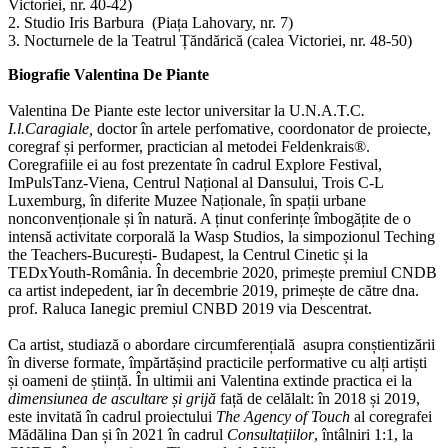
Victoriei, nr. 40-42)
2. Studio Iris Barbura (Piața Lahovary, nr. 7)
3. Nocturnele de la Teatrul Țăndărică (calea Victoriei, nr. 48-50)
Biografie Valentina De Piante
Valentina De Piante este lector universitar la U.N.A.T.C
.
I.l.Caragiale,
doctor în artele perfomative, coordonator de proiecte,
coregraf și performer, practician al metodei Feldenkrais®.
Coregrafiile ei au fost prezentate în cadrul Explore Festival,
ImPulsTanz-Viena, Centrul Național al Dansului, Trois C-L
Luxemburg, în diferite Muzee Naționale, în spații urbane
nonconvenționale și în natură. A ținut conferințe îmbogățite de o
intensă activitate corporală la Wasp Studios, la simpozionul Teching
the Teachers-București- Budapest, la Centrul Cinetic și la
TEDxYouth-România. În decembrie 2020, primește premiul CNDB
ca artist indepedent, iar în decembrie 2019, primește de către dna.
prof. Raluca Ianegic premiul CNBD 2019 via Descentrat.
Ca artist, studiază o abordare circumferențială asupra conștientizării
în diverse formate, împărtășind practicile performative cu alți artiști
și oameni de știință. În ultimii ani Valentina extinde practica ei la
dimensiunea de ascultare și grijă
față de celălalt: în 2018 și 2019,
este invitată în cadrul proiectului
The Agency of Touch
al coregrafei
Mădălina Dan și în 2021 în cadrul
Consultațiilor
, întâlniri 1:1, la