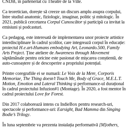
CNDB, în parteneriat cu Theatre de la Ville.
Ca teoretician, dorește să creeze un discurs amplu asupra corpului,
între studiul anatomic, fiziologic, imaginar, politic și mitologic. În
2021, publică cercetarea
Corpul Cunoscător
și participă ca invitat la
emisiuni și podcasturi.
Ca pedagog, este interesată de implementarea unor proiecte artistice
interdisciplinare în cadrul școlilor, care integrează corpul în educație:
proiectul
H.e.art-Humans embodying Art
,
Leonardo.500
,
Family
Arts Project
. Ține ateliere de
Awareness through Movement
săptămânale pentru oricine este pasionat de mișcarea conștientă, de
auto-cunoaștere și de descoperire a propriului potențial.
Printre coregrafiile ei se numară:
Le Voix de la Mere, Corporis
Memoriae, The Thing doesn’t Touch Me, Body of Grace, M.E.L.T.
Motion, Emotion and Lateral Thinking
și performance-ul durațional
în cadrul proiectului Infuzion#1 (Montage). În 2020, a fost mentor în
cadrul proiectului
Love for Forest.
Din 2017 colaborează intens cu IndieBox pentru research-uri,
spectacole și performance-uri:
Earsight, Bad Mamma
din
Singing
Bodie’s Trilogy
.
În luna septembrie va prezenta instalația performativă
[M]others,