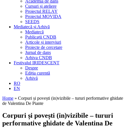
Academia de dans
Cursuri și ateliere
Proiectul RELAY
Proiectul MOVIDA
SEEDS
Mediatecă și Arhivă
Mediatecă
Publicații CNDB
Articole și interviuri
Proiecte de cercetare
Jurnal de dans
Arhiva CNDB
Festivalul IRIDESCENT
Despre
Ediția curentă
Arhivă
RO
EN
Home
»
Corpuri și povești (in)vizibile – tururi performative ghidate
de Valentina De Piante
Corpuri și povești (in)vizibile – tururi
performative ghidate de Valentina De