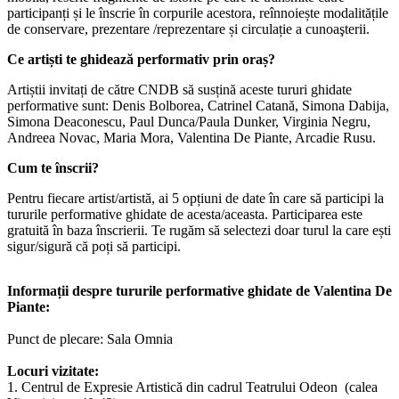
participanți și le înscrie în corpurile acestora, reînnoiește modalitățile
de conservare, prezentare /reprezentare și circulație a cunoaşterii.
Ce artiști te ghidează performativ prin oraș?
Artiștii invitați de către CNDB să susțină aceste tururi ghidate
performative sunt: Denis Bolborea, Catrinel Catană, Simona Dabija,
Simona Deaconescu, Paul Dunca/Paula Dunker, Virginia Negru,
Andreea Novac, Maria Mora, Valentina De Piante, Arcadie Rusu.
Cum te înscrii?
Pentru fiecare artist/artistă, ai 5 opțiuni de date în care să participi la
tururile performative ghidate de acesta/aceasta. Participarea este
gratuită în baza înscrierii. Te rugăm să selectezi doar turul la care ești
sigur/sigură că poți să participi.
Informații despre tururile performative ghidate de Valentina De
Piante:
Punct de plecare: Sala Omnia
Locuri vizitate:
1. Centrul de Expresie Artistică din cadrul Teatrului Odeon (calea