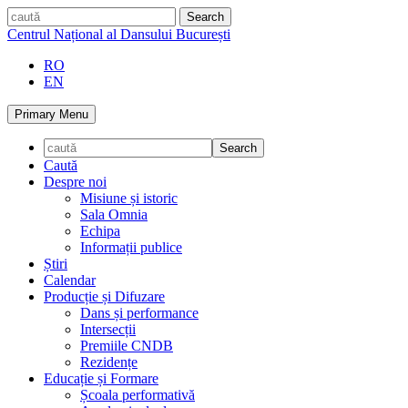
Skip
caută
to
Centrul Național al Dansului București
content
RO
EN
Primary Menu
Caută
Despre noi
Misiune și istoric
Sala Omnia
Echipa
Informații publice
Știri
Calendar
Producție și Difuzare
Dans și performance
Intersecții
Premiile CNDB
Rezidențe
Educație și Formare
Școala performativă