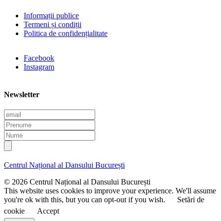
Informații publice
Termeni și condiții
Politica de confidențialitate
Facebook
Instagram
Newsletter
E
m
P
a
r
N
i
e
u
l
n
m
u
e
Centrul Național al Dansului București
m
e
© 2026 Centrul Național al Dansului București
This website uses cookies to improve your experience. We'll assume
you're ok with this, but you can opt-out if you wish.
Setări de
cookie
Accept