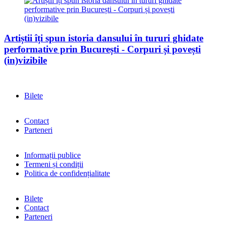
Artiștii îți spun istoria dansului în tururi ghidate
performative prin București - Corpuri și povești
(in)vizibile
Bilete
Contact
Parteneri
Informații publice
Termeni și condiții
Politica de confidențialitate
Bilete
Contact
Parteneri