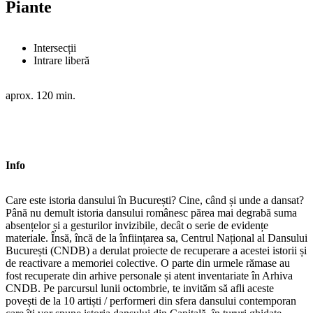
Piante
Intersecții
Intrare liberă
aprox. 120 min.
Info
Care este istoria dansului în București? Cine, când și unde a dansat?
Până nu demult istoria dansului românesc părea mai degrabă suma
absențelor și a gesturilor invizibile, decât o serie de evidențe
materiale. Însă, încă de la înființarea sa, Centrul Național al Dansului
București (CNDB) a derulat proiecte de recuperare a acestei istorii și
de reactivare a memoriei colective. O parte din urmele rămase au
fost recuperate din arhive personale și atent inventariate în Arhiva
CNDB. Pe parcursul lunii octombrie, te invităm să afli aceste
povești de la 10 artiști / performeri din sfera dansului contemporan