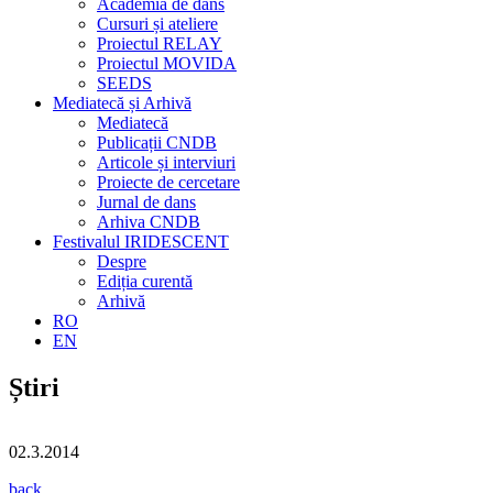
Academia de dans
Cursuri și ateliere
Proiectul RELAY
Proiectul MOVIDA
SEEDS
Mediatecă și Arhivă
Mediatecă
Publicații CNDB
Articole și interviuri
Proiecte de cercetare
Jurnal de dans
Arhiva CNDB
Festivalul IRIDESCENT
Despre
Ediția curentă
Arhivă
RO
EN
Știri
02.3.2014
back