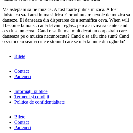
Ma asteptam sa fie muzica. A fost foarte putina muzica. A fost
liniste, ca sa-ti auzi inima si frica. Corpul nu are nevoie de muzica sa
danseze. El danseaza din disperarea de a semnifica ceva. When will
I become famous.. canta Istvan Teglas.. parca ar vrea sa cante cand
o sa insemn ceva.. Cand o sa fiu mai mult decat un corp strain care
danseaza pe o muzica necunoscuta? Cand o sa aflu cine sunt? Cand
o sa-mi dau seama cine e strainul care se uita la mine din oglinda?
Bilete
Contact
Parteneri
Informații publice
Termeni și condiții
Politica de confidențialitate
Bilete
Contact
Parteneri