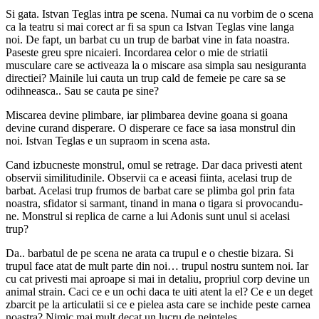
Si gata. Istvan Teglas intra pe scena. Numai ca nu vorbim de o scena
ca la teatru si mai corect ar fi sa spun ca Istvan Teglas vine langa
noi. De fapt, un barbat cu un trup de barbat vine in fata noastra.
Paseste greu spre nicaieri. Incordarea celor o mie de striatii
musculare care se activeaza la o miscare asa simpla sau nesiguranta
directiei? Mainile lui cauta un trup cald de femeie pe care sa se
odihneasca.. Sau se cauta pe sine?
Miscarea devine plimbare, iar plimbarea devine goana si goana
devine curand disperare. O disperare ce face sa iasa monstrul din
noi. Istvan Teglas e un supraom in scena asta.
Cand izbucneste monstrul, omul se retrage. Dar daca privesti atent
observii similitudinile. Observii ca e aceasi fiinta, acelasi trup de
barbat. Acelasi trup frumos de barbat care se plimba gol prin fata
noastra, sfidator si sarmant, tinand in mana o tigara si provocandu-
ne. Monstrul si replica de carne a lui Adonis sunt unul si acelasi
trup?
Da.. barbatul de pe scena ne arata ca trupul e o chestie bizara. Si
trupul face atat de mult parte din noi… trupul nostru suntem noi. Iar
cu cat privesti mai aproape si mai in detaliu, propriul corp devine un
animal strain. Caci ce e un ochi daca te uiti atent la el? Ce e un deget
zbarcit pe la articulatii si ce e pielea asta care se inchide peste carnea
noastra? Nimic mai mult decat un lucru de neinteles.