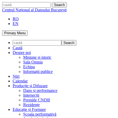
Skip
caută
to
Centrul Național al Dansului București
content
RO
EN
Primary Menu
Caută
Despre noi
Misiune și istoric
Sala Omnia
Echipa
Informații publice
Știri
Calendar
Producție și Difuzare
Dans și performance
Intersecții
Premiile CNDB
Rezidențe
Educație și Formare
Școala performativă