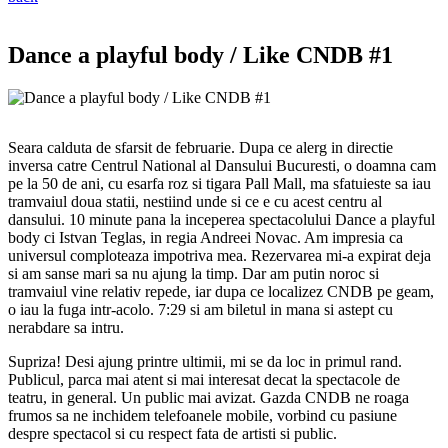
Dance a playful body / Like CNDB #1
Seara calduta de sfarsit de februarie. Dupa ce alerg in directie
inversa catre Centrul National al Dansului Bucuresti, o doamna cam
pe la 50 de ani, cu esarfa roz si tigara Pall Mall, ma sfatuieste sa iau
tramvaiul doua statii, nestiind unde si ce e cu acest centru al
dansului. 10 minute pana la inceperea spectacolului Dance a playful
body ci Istvan Teglas, in regia Andreei Novac. Am impresia ca
universul comploteaza impotriva mea. Rezervarea mi-a expirat deja
si am sanse mari sa nu ajung la timp. Dar am putin noroc si
tramvaiul vine relativ repede, iar dupa ce localizez CNDB pe geam,
o iau la fuga intr-acolo. 7:29 si am biletul in mana si astept cu
nerabdare sa intru.
Supriza! Desi ajung printre ultimii, mi se da loc in primul rand.
Publicul, parca mai atent si mai interesat decat la spectacole de
teatru, in general. Un public mai avizat. Gazda CNDB ne roaga
frumos sa ne inchidem telefoanele mobile, vorbind cu pasiune
despre spectacol si cu respect fata de artisti si public.