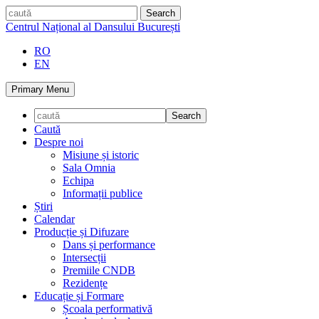
Skip
caută
to
Centrul Național al Dansului București
content
RO
EN
Primary Menu
Caută
Despre noi
Misiune și istoric
Sala Omnia
Echipa
Informații publice
Știri
Calendar
Producție și Difuzare
Dans și performance
Intersecții
Premiile CNDB
Rezidențe
Educație și Formare
Școala performativă