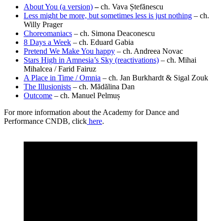
About You (a version)
–
ch. Vava Ștefănescu
Less might be more, but sometimes less is just nothing
– ch.
Willy Prager
Choreomaniacs
– ch. Simona Deaconescu
8 Days a Week
– ch. Eduard Gabia
Pretend We Make You happy
– ch. Andreea Novac
Stars High in Amnesia’s Sky (reactivations)
– ch. Mihai
Mihalcea / Farid Fairuz
A Place in Time / Omnia
– ch. Jan Burkhardt & Sigal Zouk
The Illusionists
– ch. Mădălina Dan
Outcome
– ch. Manuel Pelmuș
For more information about the Academy for Dance and
Performance CNDB, click
here
.