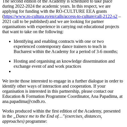
The second edition of the Academy is scheduled to take place
during 2022-2024 the academic years. In this respect, we are
applying for funding with the RO-CULTURE EEA grants
(
https://www.ro-cultura.ro/en/calls/access-to-culture/call-2122-s2
–
2021 call to be published) and we are looking for partner
organisations with experience in carrying out educational projects
that want to take on the following:
Identifying and enabling contracts with one or two
experienced contemporary dance trainers to teach in
Bucharest within the Academy for a period of 3-6 months;
Hosting and organising an knowledge dissemination and
exchange event of and work practices
We invite those interested to engage in a further dialogue in order to
identify other ways of interaction and cooperation. If your
organisation is interested in this partnership, please contact our
Education & Formation Programme Coordinator, Ana Papadima, at
ana.papadima@cndb.ro.
Works produced within the first edition of the Academy, presented
in the
„Dance me to the End of…”(exercises, distances,
approaches)
programme: