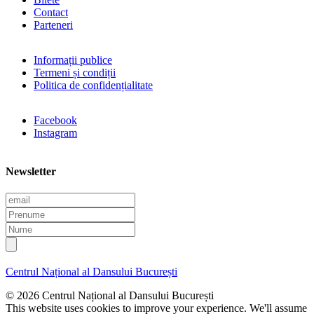
Contact
Parteneri
Informații publice
Termeni și condiții
Politica de confidențialitate
Facebook
Instagram
Newsletter
E
m
P
a
r
N
i
e
u
l
n
m
u
e
Centrul Național al Dansului București
m
e
© 2026 Centrul Național al Dansului București
This website uses cookies to improve your experience. We'll assume