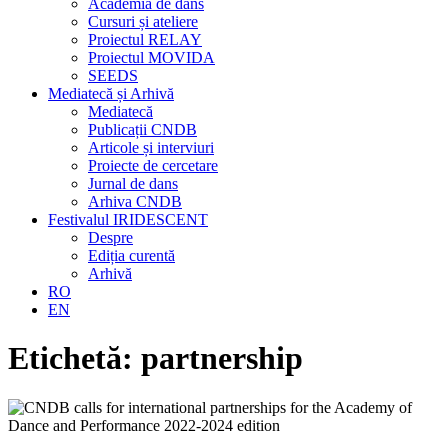
Academia de dans
Cursuri și ateliere
Proiectul RELAY
Proiectul MOVIDA
SEEDS
Mediatecă și Arhivă
Mediatecă
Publicații CNDB
Articole și interviuri
Proiecte de cercetare
Jurnal de dans
Arhiva CNDB
Festivalul IRIDESCENT
Despre
Ediția curentă
Arhivă
RO
EN
Etichetă:
partnership