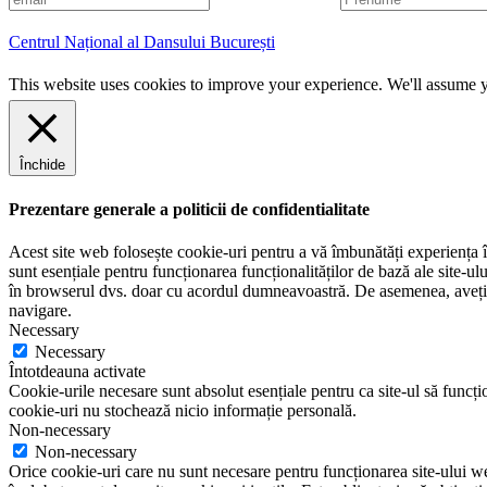
m
r
a
e
Centrul Național al Dansului București
i
n
l
u
This website uses cookies to improve your experience. We'll assume yo
m
e
Închide
Prezentare generale a politicii de confidentialitate
Acest site web folosește cookie-uri pentru a vă îmbunătăți experiența în
sunt esențiale pentru funcționarea funcționalităților de bază ale site-u
în browserul dvs. doar cu acordul dumneavoastră. De asemenea, aveți op
navigare.
Necessary
Necessary
Întotdeauna activate
Cookie-urile necesare sunt absolut esențiale pentru ca site-ul să funcțio
cookie-uri nu stochează nicio informație personală.
Non-necessary
Non-necessary
Orice cookie-uri care nu sunt necesare pentru funcționarea site-ului web 