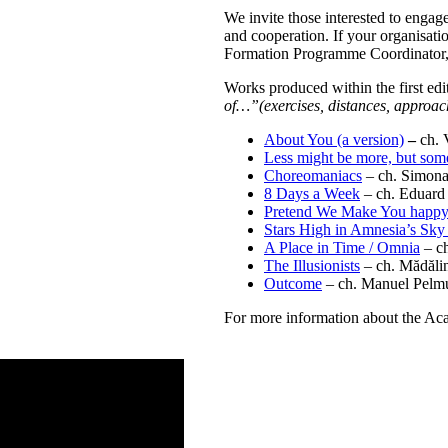
We invite those interested to engage
and cooperation. If your organisatio
Formation Programme Coordinator
Works produced within the first edi
of…”(exercises, distances, approa
About You (a version)
–
ch. 
Less might be more, but somet
Choreomaniacs
– ch. Simon
8 Days a Week
– ch. Eduard
Pretend We Make You happ
Stars High in Amnesia’s Sky 
A Place in Time / Omnia
– ch
The Illusionists
– ch. Mădăli
Outcome
– ch. Manuel Pelm
For more information about the A