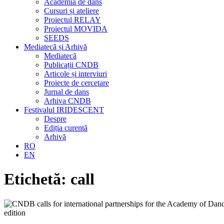
Academia de dans
Cursuri și ateliere
Proiectul RELAY
Proiectul MOVIDA
SEEDS
Mediatecă și Arhivă
Mediatecă
Publicații CNDB
Articole și interviuri
Proiecte de cercetare
Jurnal de dans
Arhiva CNDB
Festivalul IRIDESCENT
Despre
Ediția curentă
Arhivă
RO
EN
Etichetă:
call