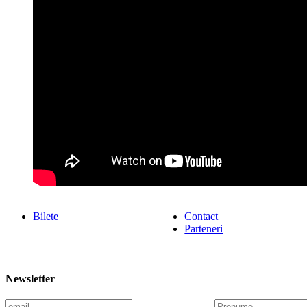
Bilete
Contact
Parteneri
Newsletter
E
P