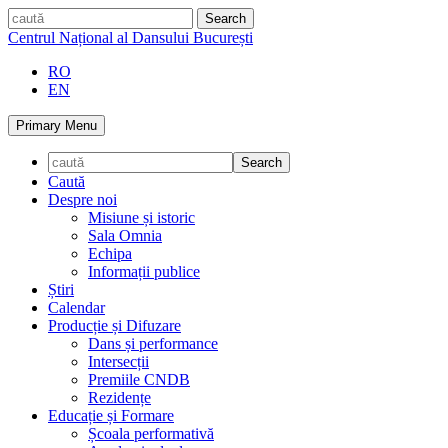
Skip
caută
to
Centrul Național al Dansului București
content
RO
EN
Primary Menu
Caută
Despre noi
Misiune și istoric
Sala Omnia
Echipa
Informații publice
Știri
Calendar
Producție și Difuzare
Dans și performance
Intersecții
Premiile CNDB
Rezidențe
Educație și Formare
Școala performativă