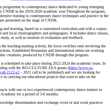
ion programme in contemporary dance dedicated to young emerging
 by CNDB in the 2019-2020 academic year.Throughout the program,
intensive training in contemporary dance techniques and practice in the
 are presented on the stage of CNDB.
ing and learning, based on a customized curriculum and with a corpus
al and local choreographers and pedagogues. It includes dance classes,
study, as well as sessions of evaluation and feedback.
the teaching-training activity, the focus switches onto involving the
ductions. Established Romanian and international artists are working
aphic creations, produced by CNDB through this program.
is scheduled to take place during 2022-2024 the academic years. In
 funding with the RO-CULTURE EEA grants (
https://www.ro-
/call-2122-s2
– 2021 call to be published) and we are looking for
e in carrying out educational projects that want to take on the
tracts with one or two experienced contemporary dance trainers to
e Academy for a period of 3-6 months;
nowledge dissemination and exchange event of and work practices