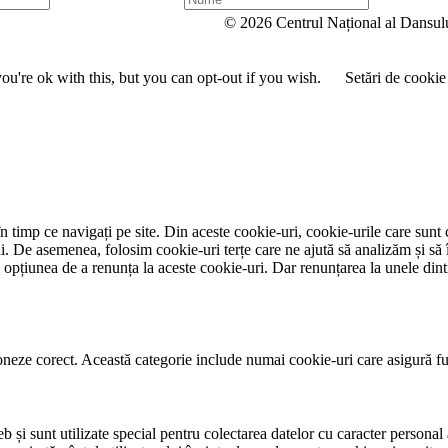
u
© 2026 Centrul Național al Dansul
m
e
u're ok with this, but you can opt-out if you wish.
Setări de cookie
 timp ce navigați pe site. Din aceste cookie-uri, cookie-urile care sunt 
lui. De asemenea, folosim cookie-uri terțe care ne ajută să analizăm și să 
țiunea de a renunța la aceste cookie-uri. Dar renunțarea la unele dintr
neze corect. Această categorie include numai cookie-uri care asigură funcț
și sunt utilizate special pentru colectarea datelor cu caracter personal al