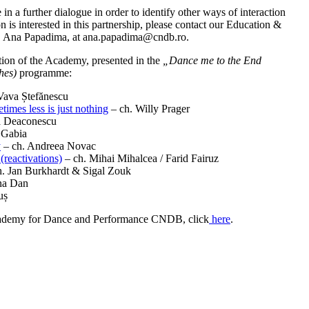
 in a further dialogue in order to identify other ways of interaction
n is interested in this partnership, please contact our Education &
, Ana Papadima, at ana.papadima@cndb.ro.
tion of the Academy, presented in the
„Dance me to the End
ches)
programme:
Vava Ștefănescu
imes less is just nothing
– ch. Willy Prager
a Deaconescu
 Gabia
y
– ch. Andreea Novac
(reactivations)
– ch. Mihai Mihalcea / Farid Fairuz
. Jan Burkhardt & Sigal Zouk
na Dan
uș
cademy for Dance and Performance CNDB, click
here
.