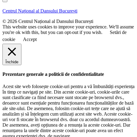
l
n
m
u
e
Centrul Național al Dansului București
m
e
© 2026 Centrul Național al Dansului București
This website uses cookies to improve your experience. We'll assume
you're ok with this, but you can opt-out if you wish.
Setări de
cookie
Accept
Închide
Prezentare generale a politicii de confidentialitate
Acest site web folosește cookie-uri pentru a vă îmbunătăți experiența
în timp ce navigați pe site. Din aceste cookie-uri, cookie-urile care
sunt clasificate ca fiind necesare sunt stocate pe browserul dvs.,
deoarece sunt esențiale pentru funcționarea funcționalităților de bază
ale site-ului. De asemenea, folosim cookie-uri terțe care ne ajută să
analizăm și să înțelegem cum utilizați acest site web. Aceste cookie-
uri vor fi stocate în browserul dvs. doar cu acordul dumneavoastră.
De asemenea, aveți opțiunea de a renunța la aceste cookie-uri. Dar
renunțarea la unele dintre aceste cookie-uri poate avea un efect
asupra experienței dvs. de navigare.