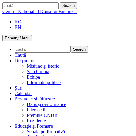
Skip
caută
to
Centrul Național al Dansului București
content
RO
EN
Primary Menu
Caută
Despre noi
Misiune și istoric
Sala Omnia
Echipa
Informații publice
Știri
Calendar
Producție și Difuzare
Dans și performance
Intersecții
Premiile CNDB
Rezidențe
Educație și Formare
Școala performativă