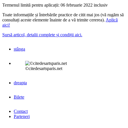
Termenul limită pentru aplicații: 06 februarie 2022 inclusiv
Toate informațiile și întrebările practice de citit mai jos (vă rugăm să
consultați aceste elemente înainte de a vă trimite cererea).
Aplică
aici!
Sursă articol, detalii complete și condiții aici.
stânga
©citedesartsparis.net
dreapta
Bilete
Contact
Parteneri