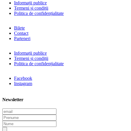
Informații publice
Termeni și condiții
Politica de confidențialitate
Bilete
Contact
Parteneri
Informații publice
Termeni și condiții
Politica de confidențialitate
Facebook
Instagram
Newsletter
E
m
P
a
r
N
i
e
u