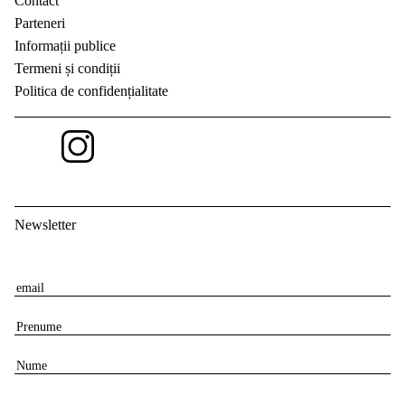
Contact
Parteneri
Informații publice
Termeni și condiții
Politica de confidențialitate
Newsletter
E
m
P
a
r
i
N
e
l
u
n