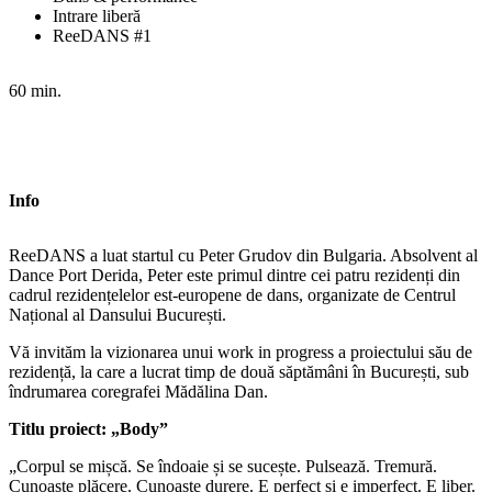
Intrare liberă
ReeDANS #1
60 min.
Info
ReeDANS a luat startul cu Peter Grudov din Bulgaria. Absolvent al
Dance Port Derida, Peter este primul dintre cei patru rezidenți din
cadrul rezidențelelor est-europene de dans, organizate de Centrul
Național al Dansului București.
Vă invităm la vizionarea unui work in progress a proiectului său de
rezidență, la care a lucrat timp de două săptămâni în București, sub
îndrumarea coregrafei Mădălina Dan.
Titlu proiect: „Body”
„Corpul se mișcă. Se îndoaie și se sucește. Pulsează. Tremură.
Cunoaște plăcere. Cunoaște durere. E perfect și e imperfect. E liber.