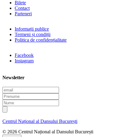
Bilete
Contact
Parteneri
Informații publice
Termeni și condiții
Politica de confidențialitate
Facebook
Instagram
Newsletter
E
m
P
a
r
N
i
e
u
l
n
m
u
e
Centrul Național al Dansului București
m
e
© 2026 Centrul Național al Dansului București