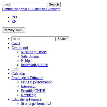
Skip
caută
to
Centrul Național al Dansului București
content
RO
EN
Primary Menu
Caută
Despre noi
Misiune și istoric
Sala Omnia
Echipa
Informații publice
Știri
Calendar
Producție și Difuzare
Dans și performance
Intersecții
Premiile CNDB
Rezidențe
Educație și Formare
Școala performativă