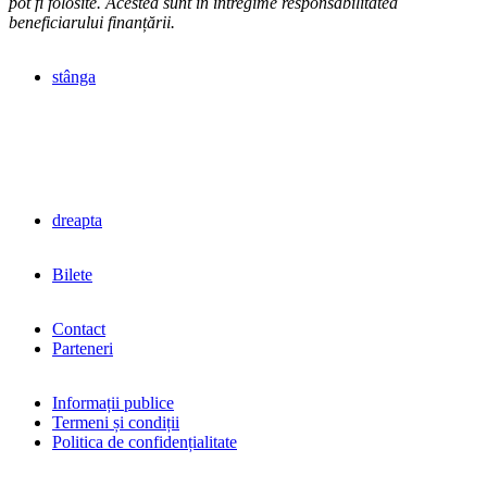
pot fi folosite. Acestea sunt în întregime responsabilitatea
beneficiarului finanțării.
stânga
dreapta
Bilete
Contact
Parteneri
Informații publice
Termeni și condiții
Politica de confidențialitate