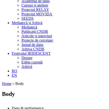
Academia de dans
Cursuri și ateliere
Proiectul RELAY
Proiectul MOVIDA
SEEDS
Mediatecă și Arhivă
Mediatecă
Publicații CNDB
Articole și interviuri
Proiecte de cercetare
Jurnal de dans
Arhiva CNDB
Festivalul IRIDESCENT
Despre
Ediția curentă
Arhivă
RO
EN
Home
»
Body
Body
Dans & performance