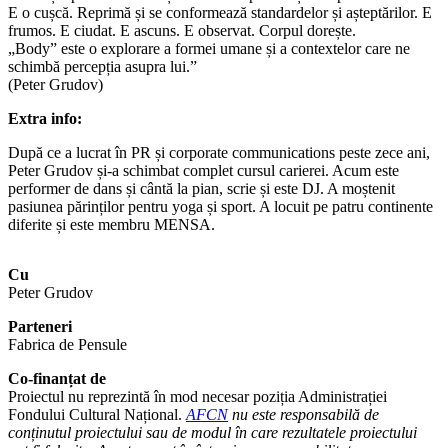
E o cușcă. Reprimă și se conformează standardelor și așteptărilor. E
frumos. E ciudat. E ascuns. E observat. Corpul dorește.
„Body” este o explorare a formei umane și a contextelor care ne
schimbă percepția asupra lui.”
(Peter Grudov)
Extra info:
După ce a lucrat în PR și corporate communications peste zece ani,
Peter Grudov și-a schimbat complet cursul carierei. Acum este
performer de dans și cântă la pian, scrie și este DJ. A moștenit
pasiunea părinților pentru yoga și sport. A locuit pe patru continente
diferite și este membru MENSA.
Cu
Peter Grudov
Parteneri
Fabrica de Pensule
Co-finanțat de
Proiectul nu reprezintă în mod necesar poziția Administrației
Fondului Cultural Național.
AFCN
nu este responsabilă de
conținutul proiectului sau de modul în care rezultatele proiectului