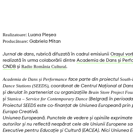
: Luana Pleșea
Realizatoare
: Gabriela Mitan
Producătoare
Jurnal de dans
, rubrică difuzată în cadrul emisiunii
Orașul vor
realizată în urma colaborării dintre
Academia de Dans și Perf
CNDB
și
.
Radio România Cultural
face parte din proiectul
Academia de Dans și Performance
South-
, coordonat de Centrul Național al Dans
Dance Stations (SEEDS)
și derulat în parteneriat cu organizațiile
Brain Store Project Fo
și
(Belgrad) în perioada
Stanica – Service for Contemporary Dance
Proiectul SEEDS este co-finanțat de Uniunea Europeană prin
Europa Creativă.
Uniunea Europeană. Punctele de vedere și opiniile exprimate
autorilor și nu reflectă neapărat cele ale Uniunii Europene sa
Executive pentru Educație și Cultură (EACEA). Nici Uniunea 