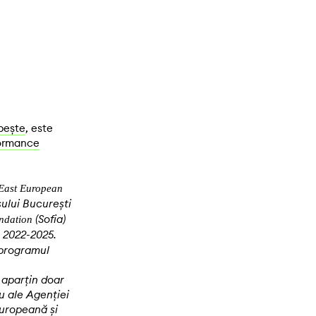
bește
, este
ormance
East European
ului București
(Sofia)
undation
 2022-2025.
 programul
 aparțin doar
u ale Agenției
Europeană și