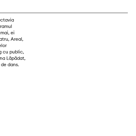
Octavia
gramul
mai, ei
atru, Areal,
elor
g cu public,
ana Lăpădat,
l de dans.