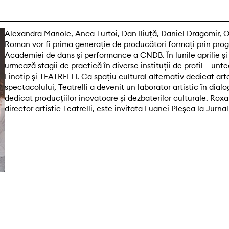
Alexandra Manole, Anca Turtoi, Dan Iliuță, Daniel Dragomir, 
Roman vor fi prima generație de producători formaţi prin pro
Academiei de dans şi performance a CNDB. În lunile aprilie şi 
urmează stagii de practică în diverse instituții de profil – unte
Linotip şi TEATRELLI. Ca spațiu cultural alternativ dedicat art
spectacolului, Teatrelli a devenit un laborator artistic în dialo
dedicat producțiilor inovatoare și dezbaterilor culturale. Rox
director artistic Teatrelli, este invitata Luanei Pleşea la Jurna