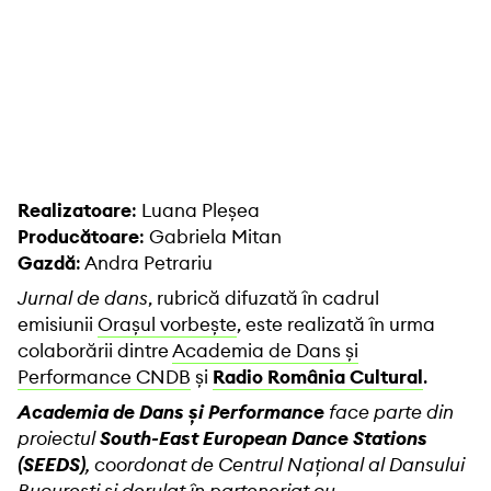
Realizatoare
: Luana Pleșea
Producătoare
: Gabriela Mitan
Gazdă
: Andra Petrariu
Jurnal de dans
, rubrică difuzată în cadrul
emisiunii
Orașul vorbește
, este realizată în urma
colaborării dintre
Academia de Dans și
Performance CNDB
și
Radio România Cultural
.
Academia de Dans și Performance
face parte din
proiectul
South-East European Dance Stations
(SEEDS)
, coordonat de Centrul Național al Dansului
București și derulat în parteneriat cu