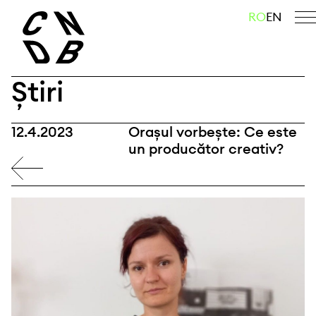
Skip
caută
RO
EN
to
content
Știri
12.4.2023
Orașul vorbește: Ce este
un producător creativ?