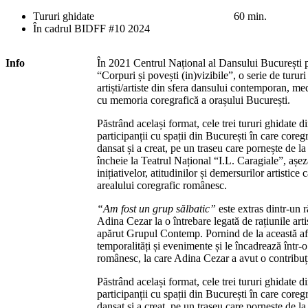
Tururi ghidate
60 min.
În cadrul BIDFF #10 2024
Info
În 2021 Centrul Național al Dansului București p
“Corpuri și povești (in)vizibile”, o serie de turur
artiști/artiste din sfera dansului contemporan, medi
cu memoria coregrafică a orașului București.
Păstrând același format, cele trei tururi ghidat
participanții cu spații din București în care core
dansat și a creat, pe un traseu care pornește de l
încheie la Teatrul Național “I.L. Caragiale”, așe
inițiativelor, atitudinilor și demersurilor artistice
arealului coregrafic românesc.
“Am fost un grup sălbatic”
este extras dintr-un 
Adina Cezar la o întrebare legată de rațiunile artis
apărut Grupul Contemp. Pornind de la această afi
temporalități și evenimente și le încadrează într-
românesc, la care Adina Cezar a avut o contribuți
Păstrând același format, cele trei tururi ghidat
participanții cu spații din București în care core
dansat și a creat, pe un traseu care pornește de l