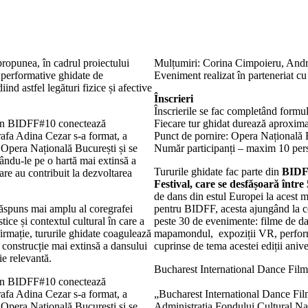
ropunea, în cadrul proiectului
Mulțumiri: Corina Cimpoieru, Andre
i performative ghidate de
Eveniment realizat în parteneriat c
ind astfel legături fizice și afective
Înscrieri
Înscrierile se fac completând formu
e din BIDFF#10 conectează
Fiecare tur ghidat durează aproxim
grafa Adina Cezar s-a format, a
Punct de pornire: Opera Națională 
a Opera Națională București și se
Număr participanți – maxim 10 per
zându-le pe o hartă mai extinsă a
Tururile ghidate fac parte din
BIDF
 care au contribuit la dezvoltarea
Festival, care se desfășoară între 
de dans din estul Europei la acest m
răspuns mai amplu al coregrafei
pentru BIDFF, acesta ajungând la cea
tice și contextul cultural în care a
peste 30 de evenimente: filme de da
rmație, tururile ghidate coagulează
mapamondul, expoziții VR, performan
o construcție mai extinsă a dansului
cuprinse de tema acestei ediții aniv
e relevantă.
Bucharest International Dance Film 
e din BIDFF#10 conectează
grafa Adina Cezar s-a format, a
„Bucharest International Dance Film 
a Opera Națională București și se
Administrația Fondului Cultural Na