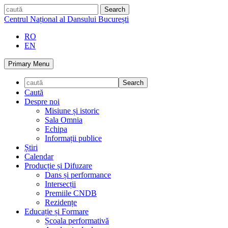
Skip
caută
to
Centrul Național al Dansului București
content
RO
EN
Primary Menu
Caută
Despre noi
Misiune și istoric
Sala Omnia
Echipa
Informații publice
Știri
Calendar
Producție și Difuzare
Dans și performance
Intersecții
Premiile CNDB
Rezidențe
Educație și Formare
Școala performativă