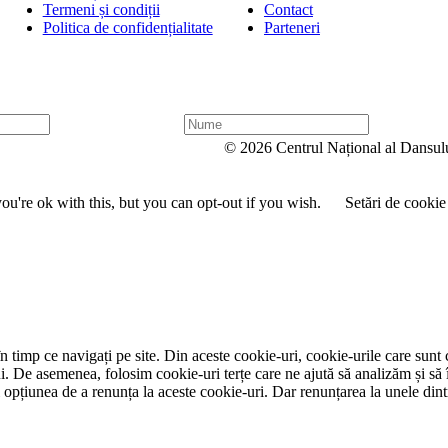
Termeni și condiții
Contact
Politica de confidențialitate
Parteneri
N
u
© 2026 Centrul Național al Dansul
m
e
u're ok with this, but you can opt-out if you wish.
Setări de cookie
 timp ce navigați pe site. Din aceste cookie-uri, cookie-urile care sunt 
lui. De asemenea, folosim cookie-uri terțe care ne ajută să analizăm și să 
țiunea de a renunța la aceste cookie-uri. Dar renunțarea la unele dintr