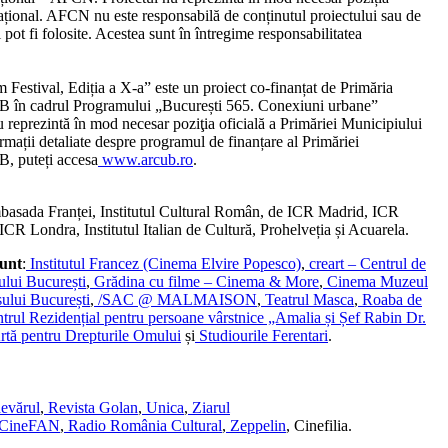
țional. AFCN nu este responsabilă de conținutul proiectului sau de
 pot fi folosite. Acestea sunt în întregime responsabilitatea
Festival, Ediția a X-a” este un proiect co-finanțat de
Primăria
 în cadrul Programului „București 565. Conexiuni urbane”
u reprezintă în mod necesar poziţia oficială a Primăriei Municipiului
ații detaliate despre programul de finanțare al Primăriei
, puteți accesa
www.arcub.ro
.
basada Franței, Institutul Cultural Român, de ICR Madrid, ICR
R Londra, Institutul Italian de Cultură, Prohelveția și Acuarela.
sunt
:
Institutul Francez (Cinema Elvire Popesco)
,
creart – Centrul de
iului București
,
Grădina cu filme – Cinema & More
,
Cinema Muzeul
ului București
,
/SAC @ MALMAISON
,
Teatrul Masca
,
Roaba de
rul Rezidențial pentru persoane vârstnice „Amalia și Șef Rabin Dr.
tă pentru Drepturile Omului
și
Studiourile Ferentari
.
evărul
,
Revista Golan
,
Unica
,
Ziarul
CineFAN
,
Radio România Cultural
,
Zeppelin
, Cinefilia.