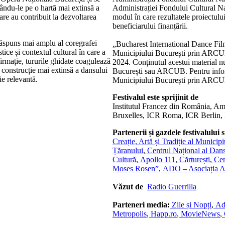
zându-le pe o hartă mai extinsă a
Administrației Fondului Cultural Na
 care au contribuit la dezvoltarea
modul în care rezultatele proiectului
beneficiarului finanțării.
răspuns mai amplu al coregrafei
„Bucharest International Dance Film 
tice și contextul cultural în care a
Municipiului București prin ARCUB
rmație, tururile ghidate coagulează
2024.
Conținutul acestui material n
o construcție mai extinsă a dansului
București sau ARCUB. Pentru inform
e relevantă.
Municipiului București prin ARCUB
Festivalul este sprijinit de
Institutul Francez din România, Am
Bruxelles, ICR Roma, ICR Berlin, IC
Partenerii și gazdele festivalului 
Creație, Artă și Tradiție al Municip
Țăranului
,
Centrul Național al Dans
Cultură
,
Apollo 111
,
Cărturești
,
Cent
Moses Rosen”
,
ADO – Asociația Ar
Văzut de
Radio Guerrilla
Parteneri media:
Zile și Nopți
,
Ad
Metropolis
,
Happ.ro
,
MovieNews
,