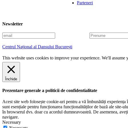
Parteneri
Newsletter
E
P
m
r
a
e
Centrul Național al Dansului București
i
n
l
u
This website uses cookies to improve your experience. We'll assume yo
m
e
Închide
Prezentare generale a politicii de confidentialitate
Acest site web folosește cookie-uri pentru a vă îmbunătăți experiența în
sunt esențiale pentru funcționarea funcționalităților de bază ale site-u
în browserul dvs. doar cu acordul dumneavoastră. De asemenea, aveți op
navigare.
Necessary
Necessary