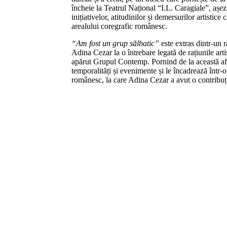
încheie la Teatrul Național “I.L. Caragiale”, așe
inițiativelor, atitudinilor și demersurilor artistice
arealului coregrafic românesc.
“Am fost un grup sălbatic”
este extras dintr-un 
Adina Cezar la o întrebare legată de rațiunile artis
apărut Grupul Contemp. Pornind de la această afi
temporalități și evenimente și le încadrează într-
românesc, la care Adina Cezar a avut o contribuți