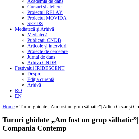
Academia de dans
Cursuri și ateliere
Proiectul RELAY
Proiectul MOVIDA
SEEDS
Mediatecă și Arhivă
Mediatecă
Publicații CNDB
Articole și interviuri
Proiecte de cercetare
Jurnal de dans
Arhiva CNDB
Festivalul IRIDESCENT
Despre
Ediția curentă
Arhivă
RO
EN
Home
»
Tururi ghidate „Am fost un grup sălbatic”| Adina Cezar și
Tururi ghidate
„Am fost un grup sălbatic”|
Compania Contemp