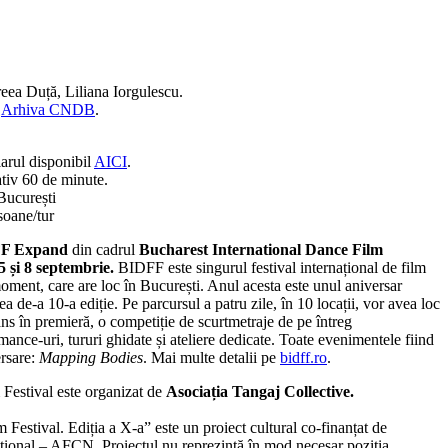
ea Duță, Liliana Iorgulescu.
u
Arhiva CNDB
.
larul disponibil
AICI
.
ativ 60 de minute.
București
soane/tur
F Expand
din cadrul
Bucharest International Dance Film
5 și 8 septembrie.
BIDFF este singurul festival internațional de film
oment, care are loc în București. Anul acesta este unul aniversar
 de-a 10-a ediție. Pe parcursul a patru zile, în 10 locații, vor avea loc
ns în premieră, o competiție de scurtmetraje de pe întreg
ce-uri, tururi ghidate și ateliere dedicate. Toate evenimentele fiind
ersare:
Mapping Bodies
. Mai multe detalii pe
bidff.ro
.
Festival este organizat de
Asociația Tangaj Collective.
Festival. Ediția a X-a” este un proiect cultural co-finanțat de
țional – AFCN. Proiectul nu reprezintă în mod necesar poziția