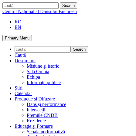
Skip
caută
to
Centrul Național al Dansului București
content
RO
EN
Primary Menu
Caută
Despre noi
Misiune și istoric
Sala Omnia
Echipa
Informații publice
Știri
Calendar
Producție și Difuzare
Dans și performance
Intersecții
Premiile CNDB
Rezidențe
Educație și Formare
Școala performativă