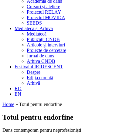
Academia de dans
Cursuri și ateliere
Proiectul RELAY
Proiectul MOVIDA
SEEDS
Mediatecă și Arhivă
Mediatecă
Publicații CNDB
Articole și interviuri
Proiecte de cercetare
Jurnal de dans
Arhiva CNDB
Festivalul IRIDESCENT
Despre
Ediția curentă
Arhivă
RO
EN
Home
»
Totul pentru endorfine
Totul pentru endorfine
Dans contemporan pentru neprofesioniști