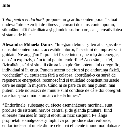
Info
Totul pentru endorfine
* propune un „cardio contemporan” situat
undeva între exerciții de fitness şi cursuri de dans contemporan,
stimulând atât fizicalitatea şi glandele sudoripare, cât şi creativitatea
și starea de bine.
Alexandra Mihaela Dancs
: ”Integrăm tehnici şi tematici specifice
dansului contemporan, accesibile tuturor, în sesiuni de improvizații
ghidate. Ne angajăm în practici fizice intense, ne mișcăm energic,
dansăm exploziv, dăm totul pentru endorfine! Accesăm, astfel,
fizicalități, stări și situații cărora le explorăm potențialul coregrafic,
individual și în grup. Punem accent pe efort și pe anduranța fizică,
“cochetăm” cu epuizarea fără a colapsa, abordând-o ca sursă de
regenerare energetică, recunoscând și utilizând conștient resursele
care ne susțin în mișcare. Când ni se pare că nu mai putem, mai
putem. Cele nouăzeci de minute sunt conduse de câte doi coregrafi
care transpiră umăr la umăr cu toată lumea.”
*Endorfinele, substanțe cu efecte asemănătoare morfinei, sunt
produse de sistemul nervos central și de glanda pituitară, fiind
eliberate mai ales în timpul efortului fizic susținut. Pe lângă
proprietățile analgezice și faptul că pot produce stări euforice,
endorfinele sunt unele dintre cele mai eficiente imunomodulatoare