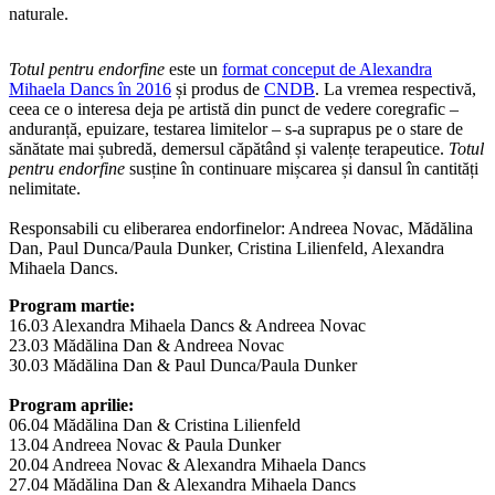
naturale.
Totul pentru endorfine
este un
format conceput de Alexandra
Mihaela Dancs în 2016
și produs de
CNDB
. La vremea respectivă,
ceea ce o interesa deja pe artistă din punct de vedere coregrafic –
anduranță, epuizare, testarea limitelor – s-a suprapus pe o stare de
sănătate mai șubredă, demersul căpătând și valențe terapeutice.
Totul
pentru endorfine
susține în continuare mișcarea și dansul în cantități
nelimitate.
Responsabili cu eliberarea endorfinelor: Andreea Novac, Mădălina
Dan, Paul Dunca/Paula Dunker, Cristina Lilienfeld, Alexandra
Mihaela Dancs.
Program martie:
16.03 Alexandra Mihaela Dancs & Andreea Novac
23.03 Mădălina Dan & Andreea Novac
30.03 Mădălina Dan & Paul Dunca/Paula Dunker
Program aprilie:
06.04 Mădălina Dan & Cristina Lilienfeld
13.04 Andreea Novac & Paula Dunker
20.04 Andreea Novac & Alexandra Mihaela Dancs
27.04 Mădălina Dan & Alexandra Mihaela Dancs