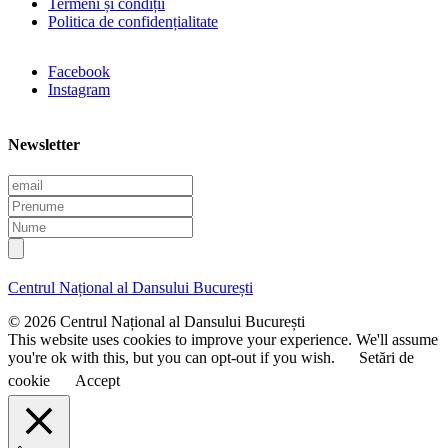
Termeni și condiții
Politica de confidențialitate
Facebook
Instagram
Newsletter
E
m
P
a
r
N
i
e
u
l
n
m
u
e
Centrul Național al Dansului București
m
e
© 2026 Centrul Național al Dansului București
This website uses cookies to improve your experience. We'll assume
you're ok with this, but you can opt-out if you wish.
Setări de
cookie
Accept