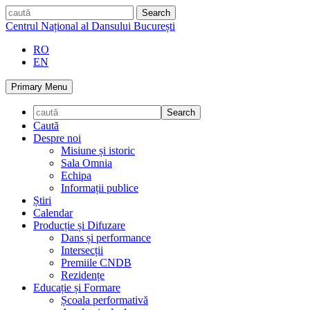
Skip
caută
to
Centrul Național al Dansului București
content
RO
EN
Primary Menu
Caută
Despre noi
Misiune și istoric
Sala Omnia
Echipa
Informații publice
Știri
Calendar
Producție și Difuzare
Dans și performance
Intersecții
Premiile CNDB
Rezidențe
Educație și Formare
Școala performativă