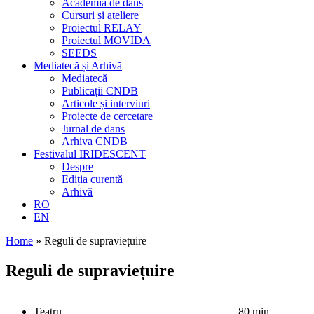
Academia de dans
Cursuri și ateliere
Proiectul RELAY
Proiectul MOVIDA
SEEDS
Mediatecă și Arhivă
Mediatecă
Publicații CNDB
Articole și interviuri
Proiecte de cercetare
Jurnal de dans
Arhiva CNDB
Festivalul IRIDESCENT
Despre
Ediția curentă
Arhivă
RO
EN
Home
»
Reguli de supraviețuire
Reguli de supraviețuire
Teatru
80 min.