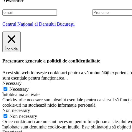
Newsletter
E
P
m
r
a
e
Centrul Național al Dansului București
i
n
l
u
m
e
Închide
Prezentare generale a politicii de confidentialitate
Acest site web folosește cookie-uri pentru a vă îmbunătăți experiența în
sunt esențiale pentru funcționarea
...
Necessary
Necessary
Întotdeauna activate
Cookie-urile necesare sunt absolut esențiale pentru ca site-ul să funcțio
cookie-uri nu stochează nicio informație personală.
Non-necessary
Non-necessary
Orice cookie-uri care nu sunt necesare pentru funcționarea site-ului web 
înglobate sunt denumite cookie-uri inutile. Este obligatoriu să obțineți