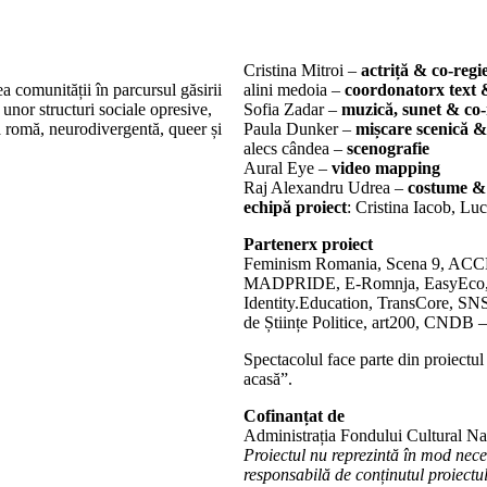
Cristina Mitroi –
actriță & co-regi
a comunității în parcursul găsirii
alini medoia –
coordonatorx text 
 unor structuri sociale opresive,
Sofia Zadar –
muzică, sunet & co-
ă romă, neurodivergentă, queer și
Paula Dunker –
mișcare scenică &
alecs cândea –
scenografie
Aural Eye –
video mapping
Raj Alexandru Udrea –
costume &
echipă proiect
: Cristina Iacob, L
Partenerx proiect
Feminism Romania, Scena 9, AC
MADPRIDE, E-Romnja, EasyEco, F
Identity.Education, TransCore, SNSP
de Științe Politice, art200, CNDB –
Spectacolul face parte din proiectul
acasă”.
Cofinanțat de
Administrația Fondului Cultural Na
Proiectul nu reprezintă în mod nec
responsabilă de conținutul proiectul