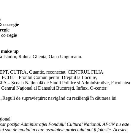
e
& co-regie
regie
 co-regie
 make-up
uca Istodor, Raluca Ghența, Oana Ungureanu.
CEPT, CUTRA, Quantic, reconectat, CENTRUL FILIA,
CDL – Frontul Comun pentru Dreptul la Locuire,
A – Școala Națională de Studii Politice și Administrative, Facultatea
 Centrul Național al Dansului București, Influx, Q-center;
 „Reguli de supraviețuire: navigând cu reziliență în căutarea lui
țional.
esar poziția Administrației Fondului Cultural Național. AFCN nu este
ui sau de modul în care rezultatele proiectului pot fi folosite. Acestea