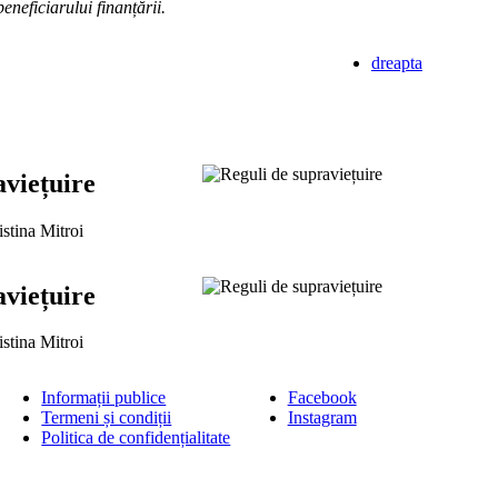
eneficiarului finanțării.
dreapta
aviețuire
istina Mitroi
aviețuire
istina Mitroi
Informații publice
Facebook
Termeni și condiții
Instagram
Politica de confidențialitate