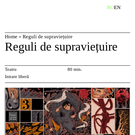
Skip
caută
RO
EN
to
content
Home
»
Reguli de supraviețuire
Reguli de supraviețuire
Teatru
80 min.
Intrare liberă