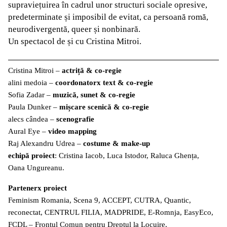
supraviețuirea în cadrul unor structuri sociale opresive,
predeterminate și imposibil de evitat, ca persoană romă,
neurodivergentă, queer și nonbinară.
Un spectacol de și cu Cristina Mitroi.
Cristina Mitroi –
actriță & co-regie
alini medoia –
coordonatorx text & co-regie
Sofia Zadar –
muzică, sunet & co-regie
Paula Dunker –
mișcare scenică & co-regie
alecs cândea –
scenografie
Aural Eye –
video mapping
Raj Alexandru Udrea –
costume & make-up
echipă proiect
: Cristina Iacob, Luca Istodor, Raluca Ghența,
Oana Ungureanu.
Partenerx proiect
Feminism Romania, Scena 9, ACCEPT, CUTRA, Quantic,
reconectat, CENTRUL FILIA, MADPRIDE, E-Romnja, EasyEco,
FCDL – Frontul Comun pentru Dreptul la Locuire,