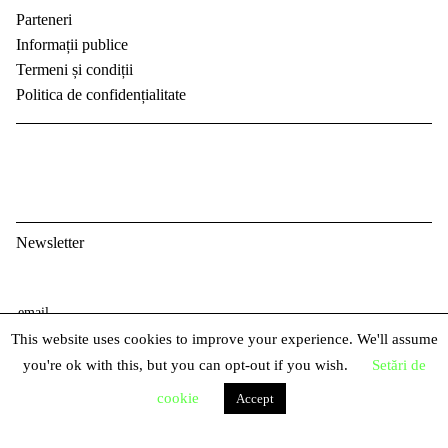
Parteneri
Informații publice
Termeni și condiții
Politica de confidențialitate
Newsletter
E
m
This website uses cookies to improve your experience. We'll assume
P
a
you're ok with this, but you can opt-out if you wish.
Setări de
r
i
cookie
N
Accept
e
l
u
n