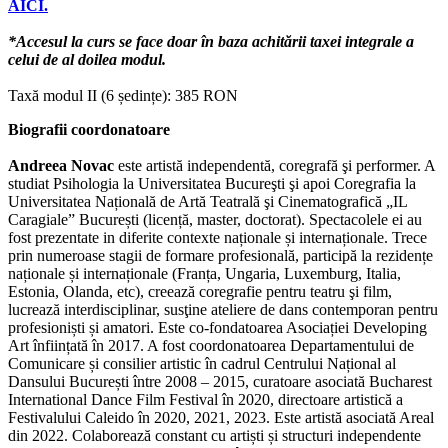
AICI.
*Accesul la curs se face doar în baza achitării taxei integrale a
celui de al doilea modul.
Taxă modul II (6 ședințe): 385 RON
Biografii coordonatoare
Andreea Novac
este artistă independentă, coregrafă şi performer. A
studiat Psihologia la Universitatea Bucureşti şi apoi Coregrafia la
Universitatea Națională de Artă Teatrală şi Cinematografică „IL
Caragiale” București (licență, master, doctorat). Spectacolele ei au
fost prezentate in diferite contexte naționale și internaționale. Trece
prin numeroase stagii de formare profesională, participă la rezidențe
naționale și internaționale (Franța, Ungaria, Luxemburg, Italia,
Estonia, Olanda, etc), creează coregrafie pentru teatru şi film,
lucrează interdisciplinar, susţine ateliere de dans contemporan pentru
profesioniști și amatori. Este co-fondatoarea Asociației Developing
Art înființată în 2017. A fost coordonatoarea Departamentului de
Comunicare și consilier artistic în cadrul Centrului Național al
Dansului București între 2008 – 2015, curatoare asociată Bucharest
International Dance Film Festival în 2020, directoare artistică a
Festivalului Caleido în 2020, 2021, 2023. Este artistă asociată Areal
din 2022. Colaborează constant cu artiști și structuri independente