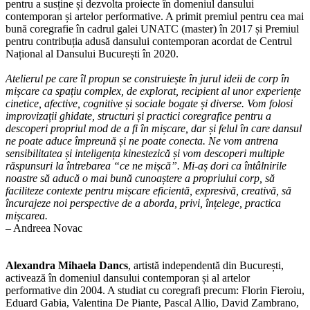
pentru a susține și dezvolta proiecte în domeniul dansului
contemporan și artelor performative. A primit premiul pentru cea mai
bună coregrafie în cadrul galei UNATC (master) în 2017 și Premiul
pentru contribuția adusă dansului contemporan acordat de Centrul
Național al Dansului București în 2020.
Atelierul pe care îl propun se construiește în jurul ideii de corp în
mișcare ca spațiu complex, de explorat, recipient al unor experiențe
cinetice, afective, cognitive și sociale bogate și diverse. Vom folosi
improvizații ghidate, structuri și practici coregrafice pentru a
descoperi propriul mod de a fi în mișcare, dar și felul în care dansul
ne poate aduce împreună și ne poate conecta. Ne vom antrena
sensibilitatea și inteligența kinestezică și vom descoperi multiple
răspunsuri la întrebarea “ce ne mișcă”. Mi-aș dori ca întâlnirile
noastre să aducă o mai bună cunoaștere a propriului corp, să
faciliteze contexte pentru mișcare eficientă, expresivă, creativă, să
încurajeze noi perspective de a aborda, privi, înțelege, practica
mișcarea.
– Andreea Novac
Alexandra Mihaela Dancs
, artistă independentă din București,
activează în domeniul dansului contemporan și al artelor
performative din 2004. A studiat cu coregrafi precum: Florin Fieroiu,
Eduard Gabia, Valentina De Piante, Pascal Allio, David Zambrano,