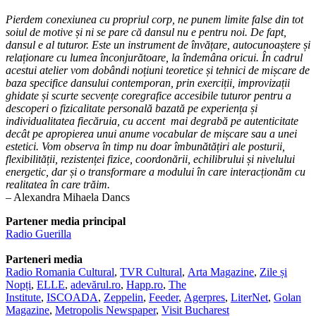
Pierdem conexiunea cu propriul corp, ne punem limite false din tot
soiul de motive și ni se pare că dansul nu e pentru noi. De fapt,
dansul e al tuturor. Este un instrument de învățare, autocunoaștere și
relaționare cu lumea înconjurătoare, la îndemâna oricui. În cadrul
acestui atelier vom dobândi noțiuni teoretice și tehnici de mișcare de
baza specifice dansului contemporan, prin exerciții, improvizații
ghidate și scurte secvențe coregrafice accesibile tuturor pentru a
descoperi o fizicalitate personală bazată pe experiența și
individualitatea fiecăruia, cu accent mai degrabă pe autenticitate
decât pe apropierea unui anume vocabular de mișcare sau a unei
estetici.
Vom observa în timp nu doar îmbunătățiri ale posturii,
flexibilității, rezistenței fizice, coordonării, echilibrului și nivelului
energetic, dar și o transformare a modului în care interacționăm cu
realitatea în care trăim.
– Alexandra Mihaela Dancs
Partener media principal
Radio Guerilla
Parteneri media
Radio Romania Cultural
,
TVR Cultural
,
Arta Magazine
,
Zile și
Nopți
,
ELLE
,
adevărul.ro
,
Happ.ro
,
The
Institute
,
ISCOADA
,
Zeppelin
,
Feeder
,
Agerpres
,
LiterNet
,
Golan
Magazine
,
Metropolis Newspaper
,
Visit Bucharest