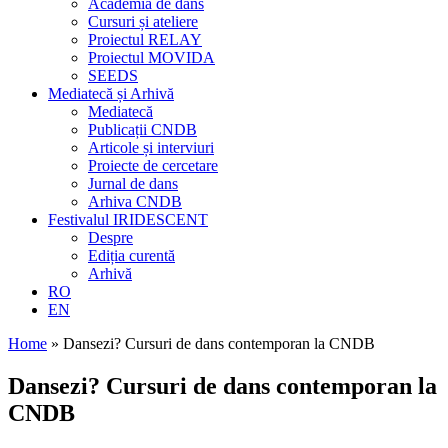
Academia de dans
Cursuri și ateliere
Proiectul RELAY
Proiectul MOVIDA
SEEDS
Mediatecă și Arhivă
Mediatecă
Publicații CNDB
Articole și interviuri
Proiecte de cercetare
Jurnal de dans
Arhiva CNDB
Festivalul IRIDESCENT
Despre
Ediția curentă
Arhivă
RO
EN
Home
»
Dansezi? Cursuri de dans contemporan la CNDB
Dansezi? Cursuri de dans contemporan la
CNDB