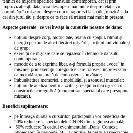
tehnici de mișcare specifice dansului contemporan, cât și prin
improvizație ghidată, o să descoperi mai multe despre relația cu
corpul tău în mișcare, despre cum te raportezi la spațiu, muzică și la
cei din jurul tău și despre ce te face să trăiești mai mult în prezent.
Aspecte generale | ce vei învăța la cursurile noastre de dans:
noțiuni despre corp, motricitate, relația cu spațiul, ritmul și
energia pe care le aloci fiecărei mișcări și acțiuni individuale și
de grup;
exerciții de mișcare care se regăsesc în tehnicile dansului
contemporan;
metode de a te exprima liber, a-ți formula propria „voce” în
mișcare, prin exerciții coregrafice care folosesc improvizația
ca metodă structurată de cunoaștere și învățare;
îmbunătățirea memoriei, a mobilității și a tonusul muscular;
noțiuni de analiză pentru a „citi” și relaționa mai ușor cu o
construcție coregrafică (moment sau spectacol care presupune
mișcare).
Beneficii suplimentare:
pe întreaga durată a cursurilor, participanții vor beneficia de
50% reducere la spectacolele CNDB din stagiunea actuală;
50% reducere în cadrul evenimentului „Dans. Context.
Showcase” în perioada 24 – 27 aprilie, la peste 10 spectacole