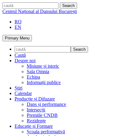
Skip
caută
to
Centrul Național al Dansului București
content
RO
EN
Primary Menu
Caută
Despre noi
Misiune și istoric
Sala Omnia
Echipa
Informații publice
Știri
Calendar
Producție și Difuzare
Dans și performance
Intersecții
Premiile CNDB
Rezidențe
Educație și Formare
Școala performativă