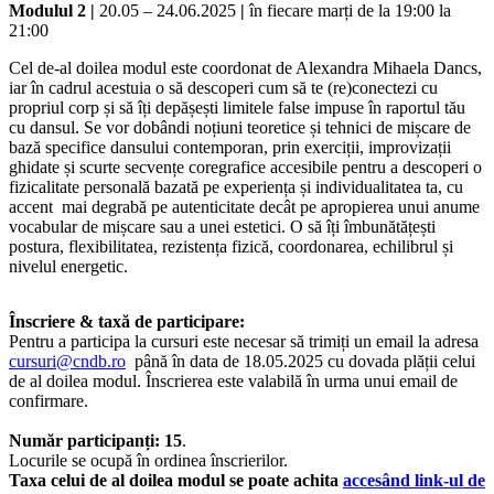
Modulul 2 |
20.05 – 24.06.2025
|
în fiecare marți de la 19:00 la
21:00
Cel de-al doilea modul este coordonat de Alexandra Mihaela Dancs,
iar în cadrul acestuia o să descoperi cum să te (re)conectezi cu
propriul corp și să îți depășești limitele false impuse în raportul tău
cu dansul. Se vor dobândi noțiuni teoretice și tehnici de mișcare de
bază specifice dansului contemporan, prin exerciții, improvizații
ghidate și scurte secvențe coregrafice accesibile pentru a descoperi o
fizicalitate personală bazată pe experiența și individualitatea ta, cu
accent mai degrabă pe autenticitate decât pe apropierea unui anume
vocabular de mișcare sau a unei estetici. O să îți îmbunătățești
postura, flexibilitatea, rezistența fizică, coordonarea, echilibrul și
nivelul energetic.
Înscriere & taxă de participare:
Pentru a participa la cursuri este necesar să trimiți un email la adresa
cursuri@cndb.ro
până în data de 18.05.2025 cu dovada plății celui
de al doilea modul. Înscrierea este valabilă în urma unui email de
confirmare.
Număr participanți: 15
.
Locurile se ocupă în ordinea înscrierilor.
Taxa celui de al doilea modul se poate achita
accesând link-ul de