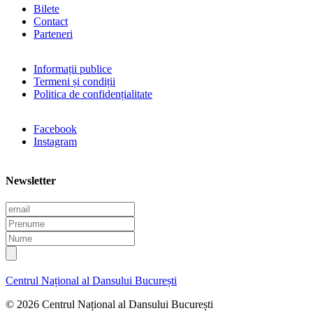
Bilete
Contact
Parteneri
Informații publice
Termeni și condiții
Politica de confidențialitate
Facebook
Instagram
Newsletter
E
m
P
a
r
N
i
e
u
l
n
m
u
e
Centrul Național al Dansului București
m
e
© 2026 Centrul Național al Dansului București