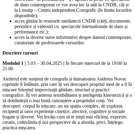
de dans contemporan ce vor avea loc la atât la CNDB, cât și
la Linotip – Centru independent Coregrafic (în limita locurilor
disponibile);
acces ghidat în resursele mediatecii CNDB (cărți, documente,
periodice și videouri cu spectacole internationale de dans și
performance etc.);
acces la diverse surse informative despre dansul contemporan,
curatoriate de profesoarele cursurilor.
Descriere cursuri
Modulul 1 |
5.03 – 30.04.2025
|
în fiecare miercuri de la 19:00 la
21:00
Atelierul este susținut de coregrafa și dansatoarea Andreea Novac
cuprinde 8 întâlniri, prin care îți vei descoperi propriul mod de a fi în
mișcare folosind improvizații ghidate, structuri și practici
coregrafice. Îți vei antrena sensibilitatea și inteligența kinestezică și o
să dobândești o mai bună cunoaștere a propriului corp. Vei
descoperi corpul în mișcare, un un spațiu complex, de explorat,
recipient al unor experiențe cinetice, afective, cognitive și sociale
bogate și diverse. Vei învăța cum să te miști mai eficient, expresiv,
creativ, cultivându-ți noi perspective de a aborda, privi, înțelege,
practica mișcarea.