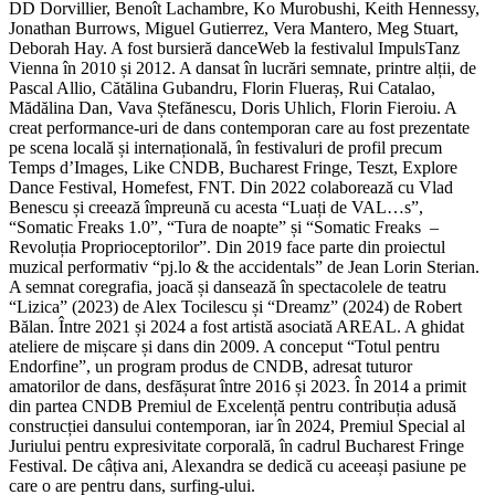
DD Dorvillier, Benoît Lachambre, Ko Murobushi, Keith Hennessy,
Jonathan Burrows, Miguel Gutierrez, Vera Mantero, Meg Stuart,
Deborah Hay. A fost bursieră danceWeb la festivalul ImpulsTanz
Vienna în 2010 și 2012. A dansat în lucrări semnate, printre alții, de
Pascal Allio, Cătălina Gubandru, Florin Flueraș, Rui Catalao,
Mădălina Dan, Vava Ștefănescu, Doris Uhlich, Florin Fieroiu. A
creat performance-uri de dans contemporan care au fost prezentate
pe scena locală și internațională, în festivaluri de profil precum
Temps d’Images, Like CNDB, Bucharest Fringe, Teszt, Explore
Dance Festival, Homefest, FNT. Din 2022 colaborează cu Vlad
Benescu și creează împreună cu acesta “Luați de VAL…s”,
“Somatic Freaks 1.0”, “Tura de noapte” și “Somatic Freaks –
Revoluția Proprioceptorilor”. Din 2019 face parte din proiectul
muzical performativ “pj.lo & the accidentals” de Jean Lorin Sterian.
A semnat coregrafia, joacă și dansează în spectacolele de teatru
“Lizica” (2023) de Alex Tocilescu și “Dreamz” (2024) de Robert
Bălan. Între 2021 și 2024 a fost artistă asociată AREAL. A ghidat
ateliere de mișcare și dans din 2009. A conceput “Totul pentru
Endorfine”, un program produs de CNDB, adresat tuturor
amatorilor de dans, desfășurat între 2016 și 2023. În 2014 a primit
din partea CNDB Premiul de Excelență pentru contribuția adusă
construcției dansului contemporan, iar în 2024, Premiul Special al
Juriului pentru expresivitate corporală, în cadrul Bucharest Fringe
Festival. De câțiva ani, Alexandra se dedică cu aceeași pasiune pe
care o are pentru dans, surfing-ului.