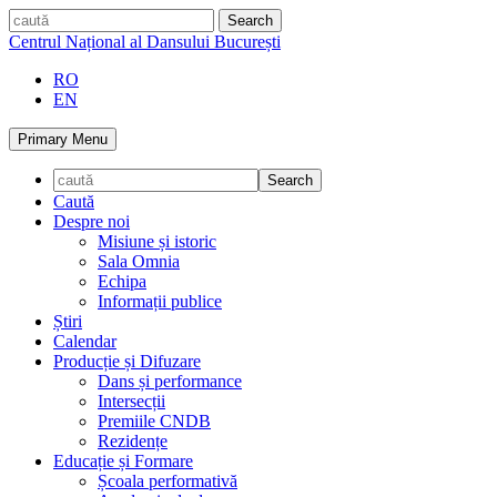
Skip
caută
to
Centrul Național al Dansului București
content
RO
EN
Primary Menu
Caută
Despre noi
Misiune și istoric
Sala Omnia
Echipa
Informații publice
Știri
Calendar
Producție și Difuzare
Dans și performance
Intersecții
Premiile CNDB
Rezidențe
Educație și Formare
Școala performativă