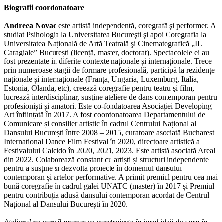
Biografii coordonatoare
Andreea Novac
este artistă independentă, coregrafă şi performer. A
studiat Psihologia la Universitatea Bucureşti şi apoi Coregrafia la
Universitatea Națională de Artă Teatrală şi Cinematografică „IL
Caragiale” București (licență, master, doctorat). Spectacolele ei au
fost prezentate in diferite contexte naționale și internaționale. Trece
prin numeroase stagii de formare profesională, participă la rezidențe
naționale și internaționale (Franța, Ungaria, Luxemburg, Italia,
Estonia, Olanda, etc), creează coregrafie pentru teatru şi film,
lucrează interdisciplinar, susţine ateliere de dans contemporan pentru
profesioniști și amatori. Este co-fondatoarea Asociației Developing
Art înființată în 2017. A fost coordonatoarea Departamentului de
Comunicare și consilier artistic în cadrul Centrului Național al
Dansului București între 2008 – 2015, curatoare asociată Bucharest
International Dance Film Festival în 2020, directoare artistică a
Festivalului Caleido în 2020, 2021, 2023. Este artistă asociată Areal
din 2022. Colaborează constant cu artiști și structuri independente
pentru a susține și dezvolta proiecte în domeniul dansului
contemporan și artelor performative. A primit premiul pentru cea mai
bună coregrafie în cadrul galei UNATC (master) în 2017 și Premiul
pentru contribuția adusă dansului contemporan acordat de Centrul
Național al Dansului București în 2020.
Atelierul pe care îl propun se construiește în jurul ideii de corp în