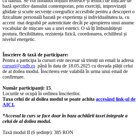
cu dansul. Se vor dobândi noțiuni teoretice și tehnici de mișcare de
bază specifice dansului contemporan, prin exerciții, improvizații
ghidate și scurte secvențe coregrafice accesibile pentru a descoperi o
fizicalitate personală bazată pe experiența și individualitatea ta, cu
accent mai degrabă pe autenticitate decât pe apropierea unui anume
vocabular de mișcare sau a unei estetici. O să îți îmbunătățești
postura, flexibilitatea, rezistența fizică, coordonarea, echilibrul și
nivelul energetic.
Înscriere & taxă de participare:
Pentru a participa la cursuri este necesar să trimiți un email la adresa
cursuri@cndb.ro
până în data de 18.05.2025 cu dovada plății celui
de al doilea modul. Înscrierea este valabilă în urma unui email de
confirmare.
Număr participanți: 15
.
Locurile se ocupă în ordinea înscrierilor.
Taxa celui de al doilea modul se poate achita
accesând link-ul de
AICI.
*Accesul la curs se face doar în baza achitării taxei integrale a
celui de al doilea modul.
Taxă modul II (6 ședințe): 385 RON