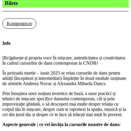
Bilete
Kompostor.ro
Info
[Re]găsește-ți propria voce în mișcare, autenticitatea și creativitatea
în cadrul cursurilor de dans contemporan la CNDB!
În perioada martie – iunie 2025 se reiau cursurile de dans pentru
adulți (începători și intermediari) împărțite în două module susținute
de artistele Andreea Novac și Alexandra Mihaela Dancs.
Prin însușirea unor noțiuni teoretice de bază, a unor practici și
tehnici de mișcare specifice dansului contemporan, cât și prin
improvizație ghidată, o să descoperi mai multe despre relația cu
corpul tău în mișcare, despre cum te raportezi la spațiu, muzică și la
cei din jurul tău și despre ce te face să trăiești mai mult în prezent.
Aspecte generale | ce vei învăța la cursurile noastre de dans: