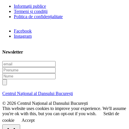
Informații publice
Termeni și condiții
Politica de confidențialitate
Facebook
Instagram
Newsletter
E
m
P
a
r
N
i
e
u
l
n
m
u
e
Centrul Național al Dansului București
m
e
© 2026 Centrul Național al Dansului București
This website uses cookies to improve your experience. We'll assume
you're ok with this, but you can opt-out if you wish.
Setări de
cookie
Accept