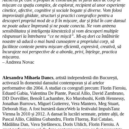
mișcare ca spațiu complex, de explorat, recipient al unor experiențe
cinetice, afective, cognitive și sociale bogate și diverse. Vom folosi
improvizații ghidate, structuri și practici coregrafice pentru a
descoperi propriul mod de a fi în mișcare, dar și felul în care dansul
ne poate aduce împreună și ne poate conecta. Ne vom antrena
sensibilitatea și inteligența kinestezică și vom descoperi multiple
răspunsuri la întrebarea “ce ne mișcă”. Mi-aș dori ca întâlnirile
noastre să aducă o mai bună cunoaștere a propriului corp, să
faciliteze contexte pentru mișcare eficientă, expresivă, creativă, să
încurajeze noi perspective de a aborda, privi, înțelege, practica
mișcarea.
– Andreea Novac
Alexandra Mihaela Dancs
, artistă independentă din București,
activează în domeniul dansului contemporan și al artelor
performative din 2004. A studiat cu coregrafi precum: Florin Fieroiu,
Eduard Gabia, Valentina De Piante, Pascal Allio, David Zambrano,
DD Dorvillier, Benoît Lachambre, Ko Murobushi, Keith Hennessy,
Jonathan Burrows, Miguel Gutierrez, Vera Mantero, Meg Stuart,
Deborah Hay. A fost bursieră danceWeb la festivalul ImpulsTanz
Vienna în 2010 și 2012. A dansat în lucrări semnate, printre alții, de
Pascal Allio, Cătălina Gubandru, Florin Flueraș, Rui Catalao,
Mădălina Dan, Vava Ștefănescu, Doris Uhlich, Florin Fieroiu. A