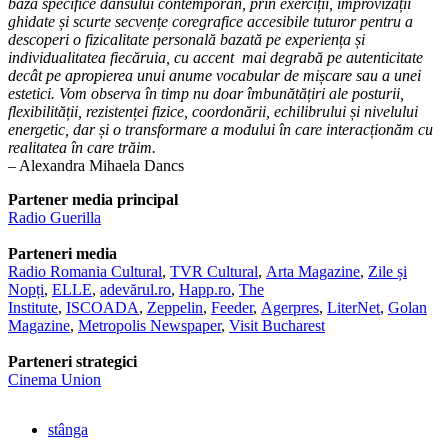
baza specifice dansului contemporan, prin exerciții, improvizații
ghidate și scurte secvențe coregrafice accesibile tuturor pentru a
descoperi o fizicalitate personală bazată pe experiența și
individualitatea fiecăruia, cu accent mai degrabă pe autenticitate
decât pe apropierea unui anume vocabular de mișcare sau a unei
estetici.
Vom observa în timp nu doar îmbunătățiri ale posturii,
flexibilității, rezistenței fizice, coordonării, echilibrului și nivelului
energetic, dar și o transformare a modului în care interacționăm cu
realitatea în care trăim.
– Alexandra Mihaela Dancs
Partener media principal
Radio Guerilla
Parteneri media
Radio Romania Cultural
,
TVR Cultural
,
Arta Magazine
,
Zile și
Nopți
,
ELLE
,
adevărul.ro
,
Happ.ro
,
The
Institute
,
ISCOADA
,
Zeppelin
,
Feeder
,
Agerpres
,
LiterNet
,
Golan
Magazine
,
Metropolis Newspaper
,
Visit Bucharest
Parteneri strategici
Cinema Union
stânga