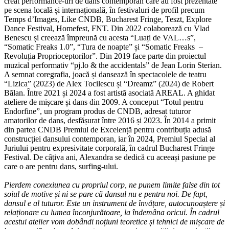
creat performance-uri de dans contemporan care au fost prezentate
pe scena locală și internațională, în festivaluri de profil precum
Temps d’Images, Like CNDB, Bucharest Fringe, Teszt, Explore
Dance Festival, Homefest, FNT. Din 2022 colaborează cu Vlad
Benescu și creează împreună cu acesta “Luați de VAL…s”,
“Somatic Freaks 1.0”, “Tura de noapte” și “Somatic Freaks –
Revoluția Proprioceptorilor”. Din 2019 face parte din proiectul
muzical performativ “pj.lo & the accidentals” de Jean Lorin Sterian.
A semnat coregrafia, joacă și dansează în spectacolele de teatru
“Lizica” (2023) de Alex Tocilescu și “Dreamz” (2024) de Robert
Bălan. Între 2021 și 2024 a fost artistă asociată AREAL. A ghidat
ateliere de mișcare și dans din 2009. A conceput “Totul pentru
Endorfine”, un program produs de CNDB, adresat tuturor
amatorilor de dans, desfășurat între 2016 și 2023. În 2014 a primit
din partea CNDB Premiul de Excelență pentru contribuția adusă
construcției dansului contemporan, iar în 2024, Premiul Special al
Juriului pentru expresivitate corporală, în cadrul Bucharest Fringe
Festival. De câțiva ani, Alexandra se dedică cu aceeași pasiune pe
care o are pentru dans, surfing-ului.
Pierdem conexiunea cu propriul corp, ne punem limite false din tot
soiul de motive și ni se pare că dansul nu e pentru noi. De fapt,
dansul e al tuturor. Este un instrument de învățare, autocunoaștere și
relaționare cu lumea înconjurătoare, la îndemâna oricui. În cadrul
acestui atelier vom dobândi noțiuni teoretice și tehnici de mișcare de