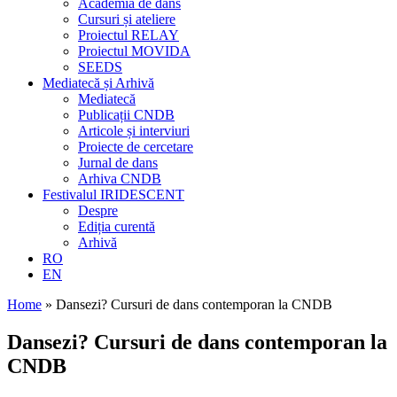
Academia de dans
Cursuri și ateliere
Proiectul RELAY
Proiectul MOVIDA
SEEDS
Mediatecă și Arhivă
Mediatecă
Publicații CNDB
Articole și interviuri
Proiecte de cercetare
Jurnal de dans
Arhiva CNDB
Festivalul IRIDESCENT
Despre
Ediția curentă
Arhivă
RO
EN
Home
»
Dansezi? Cursuri de dans contemporan la CNDB
Dansezi? Cursuri de dans contemporan la
CNDB