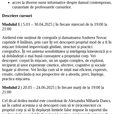
acces la diverse surse informative despre dansul contemporan,
curatoriate de profesoarele cursurilor.
Descriere cursuri
Modulul 1 |
5.03 – 30.04.2025
|
în fiecare miercuri de la 19:00 la
21:00
Atelierul este susținut de coregrafa și dansatoarea Andreea Novac
cuprinde 8 întâlniri, prin care îți vei descoperi propriul mod de a fi în
mișcare folosind improvizații ghidate, structuri și practici
coregrafice. Îți vei antrena sensibilitatea și inteligența kinestezică și o
să dobândești o mai bună cunoaștere a propriului corp. Vei
descoperi corpul în mișcare, un un spațiu complex, de explorat,
recipient al unor experiențe cinetice, afective, cognitive și sociale
bogate și diverse. Vei învăța cum să te miști mai eficient, expresiv,
creativ, cultivându-ți noi perspective de a aborda, privi, înțelege,
practica mișcarea.
Modulul 2 |
20.05 – 24.06.2025
|
în fiecare marți de la 19:00 la
21:00
Cel de-al doilea modul este coordonat de Alexandra Mihaela Dancs,
iar în cadrul acestuia o să descoperi cum să te (re)conectezi cu
propriul corp și să îți depășești limitele false impuse în raportul tău