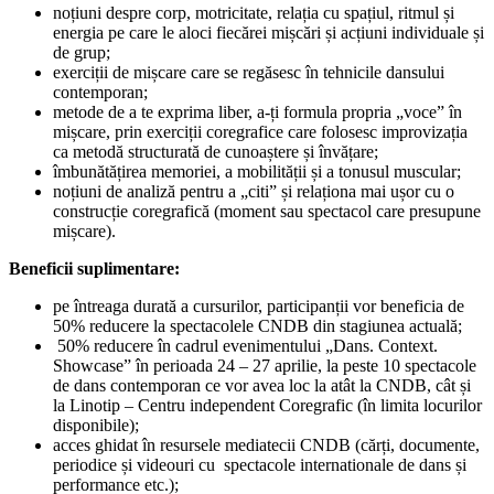
noțiuni despre corp, motricitate, relația cu spațiul, ritmul și
energia pe care le aloci fiecărei mișcări și acțiuni individuale și
de grup;
exerciții de mișcare care se regăsesc în tehnicile dansului
contemporan;
metode de a te exprima liber, a-ți formula propria „voce” în
mișcare, prin exerciții coregrafice care folosesc improvizația
ca metodă structurată de cunoaștere și învățare;
îmbunătățirea memoriei, a mobilității și a tonusul muscular;
noțiuni de analiză pentru a „citi” și relaționa mai ușor cu o
construcție coregrafică (moment sau spectacol care presupune
mișcare).
Beneficii suplimentare:
pe întreaga durată a cursurilor, participanții vor beneficia de
50% reducere la spectacolele CNDB din stagiunea actuală;
50% reducere în cadrul evenimentului „Dans. Context.
Showcase” în perioada 24 – 27 aprilie, la peste 10 spectacole
de dans contemporan ce vor avea loc la atât la CNDB, cât și
la Linotip – Centru independent Coregrafic (în limita locurilor
disponibile);
acces ghidat în resursele mediatecii CNDB (cărți, documente,
periodice și videouri cu spectacole internationale de dans și
performance etc.);