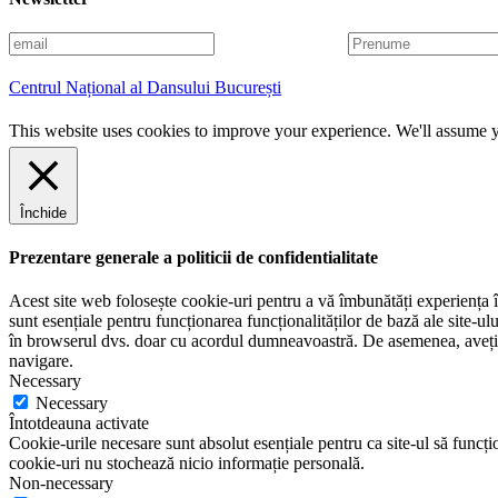
E
P
m
r
a
e
Centrul Național al Dansului București
i
n
l
u
This website uses cookies to improve your experience. We'll assume yo
m
e
Închide
Prezentare generale a politicii de confidentialitate
Acest site web folosește cookie-uri pentru a vă îmbunătăți experiența în
sunt esențiale pentru funcționarea funcționalităților de bază ale site-u
în browserul dvs. doar cu acordul dumneavoastră. De asemenea, aveți op
navigare.
Necessary
Necessary
Întotdeauna activate
Cookie-urile necesare sunt absolut esențiale pentru ca site-ul să funcțio
cookie-uri nu stochează nicio informație personală.
Non-necessary