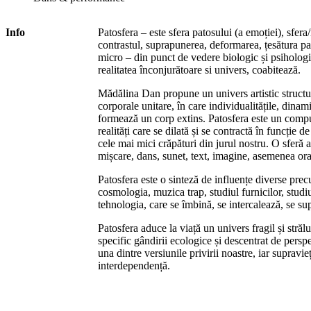
Info
Patosfera – este sfera patosului (a emoției), sfera
contrastul, suprapunerea, deformarea, țesătura par
micro – din punct de vedere biologic și psihologic
realitatea înconjurătoare si univers, coabitează.
Mădălina Dan propune un univers artistic structur
corporale unitare, în care individualitățile, dinami
formează un corp extins. Patosfera este un com
realități care se dilată și se contractă în funcție d
cele mai mici crăpături din jurul nostru. O sferă a
mișcare, dans, sunet, text, imagine, asemenea oraș
Patosfera este o sinteză de influențe diverse precu
cosmologia, muzica trap, studiul furnicilor, studiu
tehnologia, care se îmbină, se intercalează, se s
Patosfera aduce la viață un univers fragil și strălu
specific gândirii ecologice și descentrat de persp
una dintre versiunile privirii noastre, iar supravieț
interdependență.