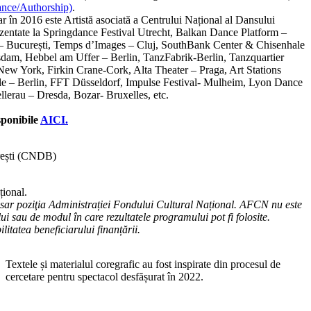
nce/Authorship)
.
în 2016 este Artistă asociată a Centrului Național al Dansului
zentate la Springdance Festival Utrecht, Balkan Dance Platform –
– București, Temps d’Images – Cluj, SouthBank Center & Chisenhale
dam, Hebbel am Uffer – Berlin, TanzFabrik-Berlin, Tanzquartier
w York, Firkin Crane-Cork, Alta Theater – Praga, Art Stations
e – Berlin, FFT Düsseldorf, Impulse Festival- Mulheim, Lyon Dance
lerau – Dresda, Bozar- Bruxelles, etc.
isponibile
AICI.
rești (CNDB)
țional.
esar poziţia Administrației Fondului Cultural Național. AFCN nu este
ui sau de modul în care rezultatele programului pot fi folosite.
litatea beneficiarului finanțării.
Textele și materialul coregrafic au fost inspirate din procesul de
cercetare pentru spectacol desfășurat în 2022.