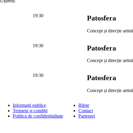
 Ușurelu
19:30
Patosfera
Concept și direcție artis
19:30
Patosfera
Concept și direcție artis
19:30
Patosfera
Concept și direcție artis
Informații publice
Bilete
Termeni și condiții
Contact
Politica de confidențialitate
Parteneri