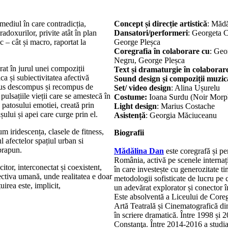
/mediul în care contradicția,
Concept și direcție artistică
: Măd
adoxurilor, privite atât în plan
Dansatori/performeri
: Georgeta C
 – cât și macro, raportat la
George Pleșca
Coregrafia în colaborare
cu
: Geo
Negru, George Pleșca
at în jurul unei compoziții
Text și dramaturgie
în colaborar
ca și subiectivitatea afectivă
Sound design și compoziții muzic
pus descompus și recompus de
Set/ video design
: Alina Ușurelu
e pulsațiile vieții care se amestecă în
Costume:
Ioana Surdu (Noir Morp
 patosului emotiei, creată prin
Light design
: Marius Costache
ului și apei care curge prin el.
Asistență
: Georgia Măciuceanu
m iridescența, clasele de fitness,
Biografii
l afectelor spațiul urban si
uprapun.
Mădălina Dan
este coregrafă și pe
România, activă pe scenele internațio
citor, interconectat și coexistent,
în care investește cu generozitate t
ectiva umană, unde realitatea e doar
metodologii sofisticate de lucru pe 
uirea este, implicit,
un adevărat explorator și conector în
Este absolventă a Liceului de Coregr
Artă Teatrală și Cinematografică di
în scriere dramatică. Între 1998 ș
Constanţa. Între 2014-2016 a studi