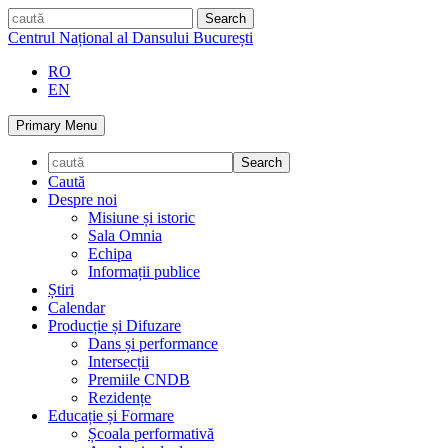
Skip
caută
to
Centrul Național al Dansului București
content
RO
EN
Primary Menu
Caută
Despre noi
Misiune și istoric
Sala Omnia
Echipa
Informații publice
Știri
Calendar
Producție și Difuzare
Dans și performance
Intersecții
Premiile CNDB
Rezidențe
Educație și Formare
Școala performativă