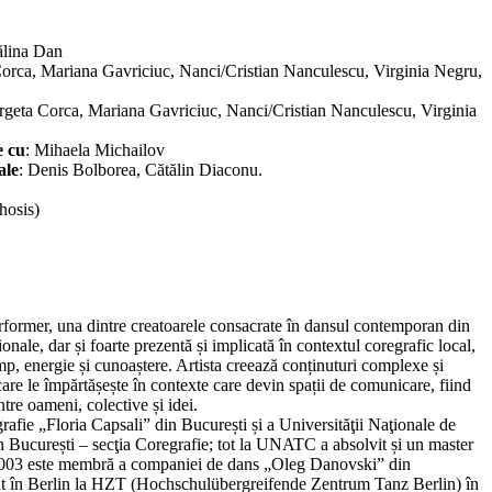
ălina Dan
orca, Mariana Gavriciuc, Nanci/Cristian Nanculescu, Virginia Negru,
rgeta Corca, Mariana Gavriciuc, Nanci/Cristian Nanculescu, Virginia
e cu
: Mihaela Michailov
ale
: Denis Bolborea, Cătălin Diaconu.
hosis)
rformer, una dintre creatoarele consacrate în dansul contemporan din
nale, dar și foarte prezentă și implicată în contextul coregrafic local,
imp, energie și cunoaștere. Artista creează conținuturi complexe și
care le împărtășește în contexte care devin spații de comunicare, fiind
tre oameni, colective și idei.
afie „Floria Capsali” din București și a Universităţii Naţionale de
n București – secţia Coregrafie; tot la UNATC a absolvit și un master
i 2003 este membră a companiei de dans „Oleg Danovski” din
at în Berlin la HZT (Hochschulübergreifende Zentrum Tanz Berlin) în