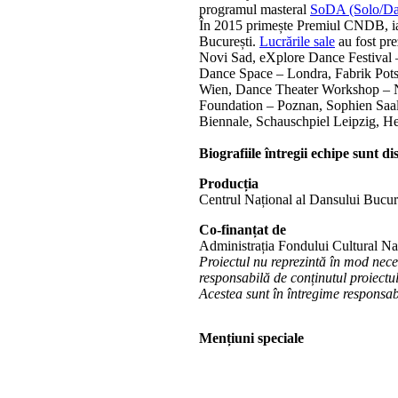
programul masteral
SoDA (Solo/Da
În 2015 primește Premiul CNDB, iar 
București.
Lucrările sale
au fost pre
Novi Sad, eXplore Dance Festival 
Dance Space – Londra, Fabrik Pots
Wien, Dance Theater Workshop – Ne
Foundation – Poznan, Sophien Saal
Biennale, Schauschpiel Leipzig, Hel
Biografiile întregii echipe sunt d
Producția
Centrul Național al Dansului Bucu
Co-finanțat de
Administrația Fondului Cultural Na
Proiectul nu reprezintă în mod nec
responsabilă de conținutul proiectul
Acestea sunt în întregime responsabi
Mențiuni speciale