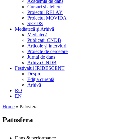
Academia de dans
Cursuri și ateliere
Proiectul RELAY
Proiectul MOVIDA
SEEDS
Mediatecă și Arhivă
Mediatecă
Publicații CNDB
Articole și interviuri
Proiecte de cercetare
Jurnal de dans
Arhiva CNDB
Festivalul IRIDESCENT
Despre
Ediția curentă
Arhivă
RO
EN
Home
»
Patosfera
Patosfera
Dans & performance