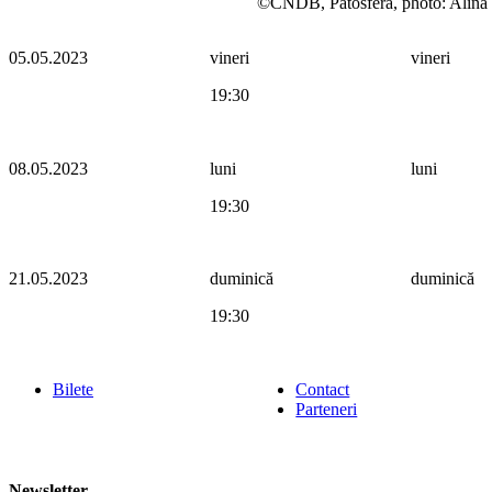
©CNDB, Patosfera, photo: Alina
05.05.2023
vineri
vineri
19:30
08.05.2023
luni
luni
19:30
21.05.2023
duminică
duminică
19:30
Bilete
Contact
Parteneri
Newsletter