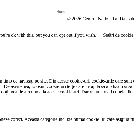
N
u
© 2026 Centrul Național al Dansul
m
e
u're ok with this, but you can opt-out if you wish.
Setări de cookie
 timp ce navigați pe site. Din aceste cookie-uri, cookie-urile care sunt 
lui. De asemenea, folosim cookie-uri terțe care ne ajută să analizăm și să 
țiunea de a renunța la aceste cookie-uri. Dar renunțarea la unele dintr
neze corect. Această categorie include numai cookie-uri care asigură funcț