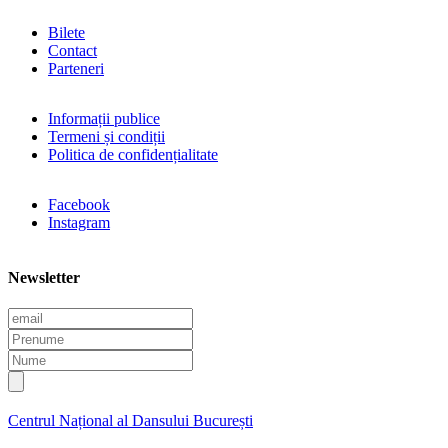
Bilete
Contact
Parteneri
Informații publice
Termeni și condiții
Politica de confidențialitate
Facebook
Instagram
Newsletter
E
m
P
a
r
N
i
e
u
l
n
m
u
e
Centrul Național al Dansului București
m
e