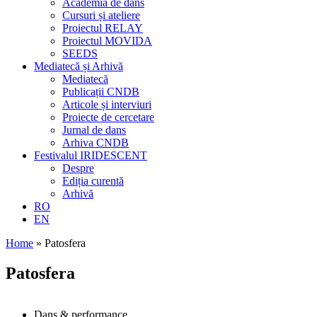
Academia de dans
Cursuri și ateliere
Proiectul RELAY
Proiectul MOVIDA
SEEDS
Mediatecă și Arhivă
Mediatecă
Publicații CNDB
Articole și interviuri
Proiecte de cercetare
Jurnal de dans
Arhiva CNDB
Festivalul IRIDESCENT
Despre
Ediția curentă
Arhivă
RO
EN
Home
»
Patosfera
Patosfera
Dans & performance