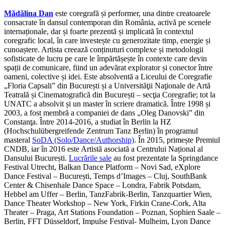
Mădălina Dan
este coregrafă și performer, una dintre creatoarele
consacrate în dansul contemporan din România, activă pe scenele
internaționale, dar și foarte prezentă și implicată în contextul
coregrafic local, în care investește cu generozitate timp, energie și
cunoaștere. Artista creează conținuturi complexe și metodologii
sofisticate de lucru pe care le împărtășește în contexte care devin
spații de comunicare, fiind un adevărat explorator și conector între
oameni, colective și idei. Este absolventă a Liceului de Coregrafie
„Floria Capsali” din București și a Universităţii Naţionale de Artă
Teatrală și Cinematografică din București – secţia Coregrafie; tot la
UNATC a absolvit și un master în scriere dramatică. Între 1998 și
2003, a fost membră a companiei de dans „Oleg Danovski” din
Constanţa. Între 2014-2016, a studiat în Berlin la HZ
(Hochschulübergreifende Zentrum Tanz Berlin) în programul
masteral
SoDA (Solo/Dance/Authorship)
. În 2015, primește Premiul
CNDB, iar în 2016 este Artistă asociată a Centrului Național al
Dansului București.
Lucrările sale
au fost prezentate la Springdance
Festival Utrecht, Balkan Dance Platform – Novi Sad, eXplore
Dance Festival – București, Temps d’Images – Cluj, SouthBank
Center & Chisenhale Dance Space – Londra, Fabrik Potsdam,
Hebbel am Uffer – Berlin, TanzFabrik-Berlin, Tanzquartier Wien,
Dance Theater Workshop – New York, Firkin Crane-Cork, Alta
Theater – Praga, Art Stations Foundation – Poznan, Sophien Saale –
Berlin, FFT Düsseldorf, Impulse Festival- Mulheim, Lyon Dance