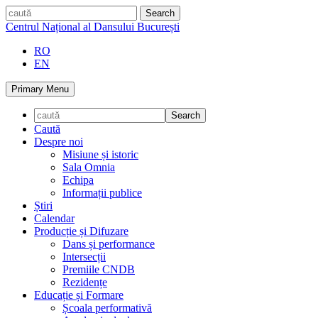
Skip
caută
to
Centrul Național al Dansului București
content
RO
EN
Primary Menu
Caută
Despre noi
Misiune și istoric
Sala Omnia
Echipa
Informații publice
Știri
Calendar
Producție și Difuzare
Dans și performance
Intersecții
Premiile CNDB
Rezidențe
Educație și Formare
Școala performativă