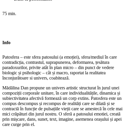
75 min.
Info
Patosfera – este sfera patosului (a emoției), sfera/mediul în care
contradicția, contrastul, suprapunerea, deformarea, țesătura
paradoxurilor, privite atât în plan micro – din punct de vedere
biologic și psihologic – cât și macro, raportat la realitatea
înconjurătoare si univers, coabitează.
Mădălina Dan propune un univers artistic structurat în jurul unei
compoziții corporale unitare, în care individualitățile, dinamica și
subiectivitatea afectivă formează un corp extins. Patosfera este un
compus descompus și recompus de realități care se dilată și se
contractă în funcție de pulsațiile vieții care se amestecă în cele mai
mici crăpături din jurul nostru. O sferă a patosului emotiei, creată
prin mișcare, dans, sunet, text, imagine, asemenea orașului și apei
care curge prin el.