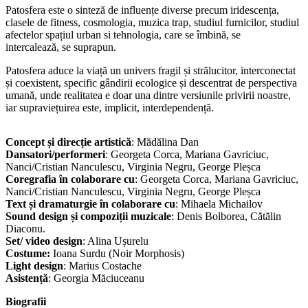
Patosfera este o sinteză de influențe diverse precum iridescența,
clasele de fitness, cosmologia, muzica trap, studiul furnicilor, studiul
afectelor spațiul urban si tehnologia, care se îmbină, se
intercalează, se suprapun.
Patosfera aduce la viață un univers fragil și strălucitor, interconectat
și coexistent, specific gândirii ecologice și descentrat de perspectiva
umană, unde realitatea e doar una dintre versiunile privirii noastre,
iar supraviețuirea este, implicit, interdependență.
Concept și direcție artistică
: Mădălina Dan
Dansatori/performeri
: Georgeta Corca, Mariana Gavriciuc,
Nanci/Cristian Nanculescu, Virginia Negru, George Pleșca
Coregrafia în colaborare
cu
: Georgeta Corca, Mariana Gavriciuc,
Nanci/Cristian Nanculescu, Virginia Negru, George Pleșca
Text și dramaturgie
în colaborare cu
: Mihaela Michailov
Sound design și compoziții muzicale
: Denis Bolborea, Cătălin
Diaconu.
Set/ video design
: Alina Ușurelu
Costume:
Ioana Surdu (Noir Morphosis)
Light design
: Marius Costache
Asistență
: Georgia Măciuceanu
Biografii