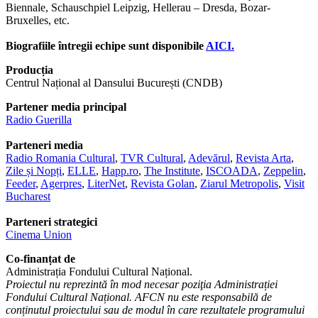
Biennale, Schauschpiel Leipzig, Hellerau – Dresda, Bozar-
Bruxelles, etc.
Biografiile întregii echipe sunt disponibile
AICI.
Producția
Centrul Național al Dansului București (CNDB)
Partener media principal
Radio Guerilla
Parteneri media
Radio Romania Cultural
,
TVR Cultural
,
Adevărul
,
Revista Arta
,
Zile și Nopți
,
ELLE
,
Happ.ro
,
The Institute
,
ISCOADA
,
Zeppelin
,
Feeder
,
Agerpres
,
LiterNet
,
Revista Golan
,
Ziarul Metropolis
,
Visit
Bucharest
Parteneri strategici
Cinema Union
Co-finanțat de
Administrația Fondului Cultural Național.
Proiectul nu reprezintă în mod necesar poziţia Administrației
Fondului Cultural Național. AFCN nu este responsabilă de
conținutul proiectului sau de modul în care rezultatele programului