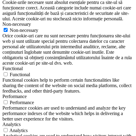
Cookie-urile necesare sunt absolut esențiale pentru ca site-ul să
funcționeze corect. Această categorie include numai cookie-uri care
asigură funcționalități de bază și caracteristici de securitate ale site-
ului. Aceste cookie-uri nu stochează nicio informație personală.
Non-necessary
Non-necessary
Orice cookie-uri care nu sunt necesare pentru funcționarea site-ului
web și sunt utilizate special pentru colectarea datelor cu caracter
personal ale utilizatorului prin intermediul analitice, reclame, alte
conținuturi înglobate sunt denumite cookie-uri inutile. Este
obligatoriu să obțineți consimțământul utilizatorului înainte de a rula
aceste cookie-uri pe site-ul dvs. web.
Functional
Functional
Functional cookies help to perform certain functionalities like
sharing the content of the website on social media platforms, collect
feedbacks, and other third-party features.
Performance
Performance
Performance cookies are used to understand and analyze the key
performance indexes of the website which helps in delivering a
better user experience for the visitors.
Analytics
Analytics
Analytical cookies are used to understand how visitors interact with