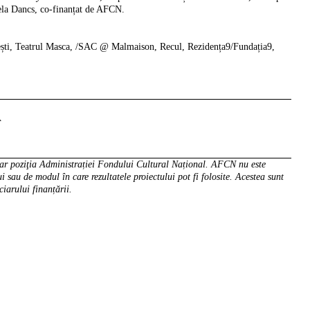
la Dancs, co-finanțat de AFCN.
ești, Teatrul Masca, /SAC @ Malmaison, Recul, Rezidența9/Fundația9,
A
sar poziţia Administrației Fondului Cultural Național. AFCN nu este
i sau de modul în care rezultatele proiectului pot fi folosite. Acestea sunt
ciarului finanțării.