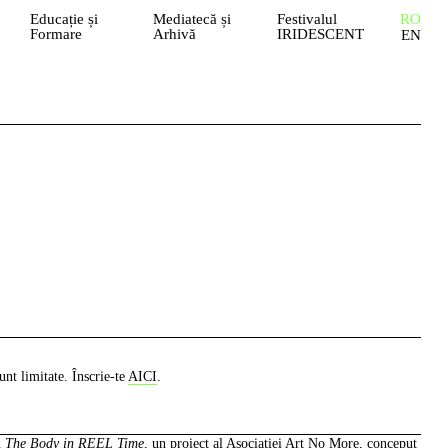
Educație și
Mediatecă și
Festivalul
RO
Formare
Arhivă
IRIDESCENT
EN
unt limitate. Înscrie-te
AICI
.
n
The Body in REEL Time
, un proiect al Asociației Art No More, conceput