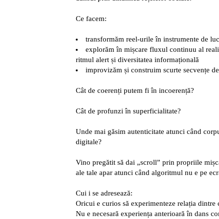
Ce facem:
transformăm reel-urile în instrumente de lu
explorăm în mișcare fluxul continuu al realit
ritmul alert și diversitatea informațională
improvizăm și construim scurte secvențe de 
Cât de coerenți putem fi în incoerență?
Cât de profunzi în superficialitate?
Unde mai găsim autenticitate atunci când corpul
digitale?
Vino pregătit să dai „scroll” prin propriile mișc
ale tale apar atunci când algoritmul nu e pe ecr
Cui i se adresează:
Oricui e curios să experimenteze relația dintre c
Nu e necesară experiența anterioară în dans c