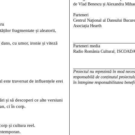
de Vlad Benescu și Alexandra Mihae
Parteneri
Centrul Național al Dansului Bucur
cru
Asociația Hearth
ăților fragmentate și aleatorii,
dans, cu umor, ironie și viteză
Parteneri media
Radio România Cultural, ISCOAD
Proiectul nu reprezintă în mod nece
responsabilă de conținutul proiectulu
 este traversat de influențele erei
în întregime responsabilitatea benefi
ări și să descoperi ce alte versiuni
an, ci în corp.
orp și cultura reel.
ontemporan.