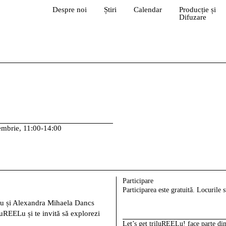
Despre noi
Știri
Calendar
Producție și
Difuzare
embrie, 11:00-14:00
Participare
Participarea este gratuită. Locurile s
u și Alexandra Mihaela Dancs
iluREELu
și te invită să explorezi
Let’s get triluREELu!
face parte di