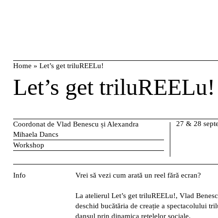
Skip
caută
to
content
Home
»
Let’s get triluREELu!
Let’s get triluREELu!
27 & 28 sept
Coordonat de Vlad Benescu și Alexandra
Mihaela Dancs
Workshop
Info
Vrei să vezi cum arată un reel fără ecran?
La atelierul
Let’s get triluREELu!
, Vlad Benesc
deschid bucătăria de creație a spectacolului
tr
dansul prin dinamica rețelelor sociale.