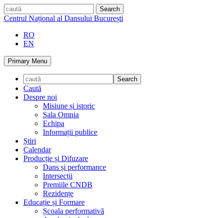
Skip
caută
to
Centrul Național al Dansului București
content
RO
EN
Primary Menu
Caută
Despre noi
Misiune și istoric
Sala Omnia
Echipa
Informații publice
Știri
Calendar
Producție și Difuzare
Dans și performance
Intersecții
Premiile CNDB
Rezidențe
Educație și Formare
Școala performativă