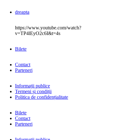
dreapta
https://www.youtube.com/watch?
v=TP4lEyO2c6I&t=4s
Bilete
Contact
Parteneri
Informații publice
Termeni și condiții
Politica de confidențialitate
Bilete
Contact
Parteneri
Informații publice