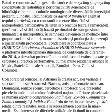
Butoi se concentrează pe gesturile istorice de
re-cycling
și
up-cycling
conceptuale de teatralități și performativități generatoare de
hibridități care traduc codurile ontologice ale diversității în interstițiul
prezentului nostru. Recunoscută ca
agent of thirdness
/ agent al
terțului și
artivistă
, cu o constantă cercetare filosofică și
antropologică participativă de teren și o practică teatrală remarcabilă
(performativă și didactică) bazată pe ritualuri de transgresiune,
liminalități și micropolitici, îsi semnează devenirea ca mediator între
grupuri sociale și culturi, momente istorice și producția de prezență
a imaterialității provocatoare. Fondatoare și coordonatoare a
HÍBRIDOS laberintorio rizomático/ HIBRIZi labirintor rizomatic
–
o platformă interdisciplinară itinerantă de confluență de diferențe-
din 2014, a dezvoltat proiecte în domeniul ‘scenei extinse’, axate pe
cercetare și practică performativă, cu mai multe rezidențe artistice în
Mexic, Statele Unite ale Americii, România, Peru, Chile și
Columbia.
Colaboratorul principal al Adrianei în creația actualei variante a
spectacolului este
Anacarsis Ramos
, artist performativ mexican.
Dramaturg, regizor scenic, cercetător și profesor. Și-a prezentat
piesele în cadrul mai multor festivaluri naționale. Printre piesele sale
se numără
Infierno comprendido/ Iad înțeles
,
Zombis Comunistas/
Zombi comuniști
și
Jodidxs/ Futuți rău de tot
, în care investighează
relația dintre realitatea socială și reprezentarea acesteia în mass-
media. Este interesat de diferitele utilizări ale ficțiunii în contexte