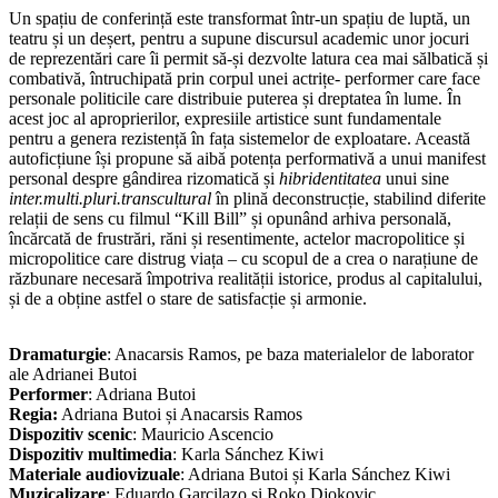
Un spațiu de conferință este transformat într-un spațiu de luptă, un
teatru și un deșert, pentru a supune discursul academic unor jocuri
de reprezentări care îi permit să-și dezvolte latura cea mai sălbatică și
combativă, întruchipată prin corpul unei actrițe- performer care face
personale politicile care distribuie puterea și dreptatea în lume. În
acest joc al aproprierilor, expresiile artistice sunt fundamentale
pentru a genera rezistență în fața sistemelor de exploatare. Această
autoficțiune își propune să aibă potența performativă a unui manifest
personal despre gândirea rizomatică și
hibridentitatea
unui sine
inter.multi.pluri.transcultural
în plină deconstrucție, stabilind diferite
relații de sens cu filmul “Kill Bill” și opunând arhiva personală,
încărcată de frustrări, răni și resentimente, actelor macropolitice și
micropolitice care distrug viața – cu scopul de a crea o narațiune de
răzbunare necesară împotriva realității istorice, produs al capitalului,
și de a obține astfel o stare de satisfacție și armonie.
Dramaturgie
: Anacarsis Ramos, pe baza materialelor de laborator
ale Adrianei Butoi
Performer
: Adriana Butoi
Regia:
Adriana Butoi și Anacarsis Ramos
Dispozitiv scenic
: Mauricio Ascencio
Dispozitiv multimedia
: Karla Sánchez Kiwi
Materiale audiovizuale
: Adriana Butoi și Karla Sánchez Kiwi
Muzicalizare
: Eduardo Garcilazo și Roko Djokovic