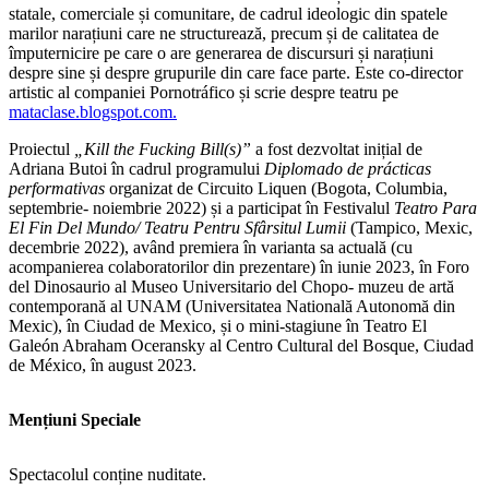
statale, comerciale și comunitare, de cadrul ideologic din spatele
marilor narațiuni care ne structurează, precum și de calitatea de
împuternicire pe care o are generarea de discursuri și narațiuni
despre sine și despre grupurile din care face parte. Este co-director
artistic al companiei Pornotráfico și scrie despre teatru pe
mataclase.blogspot.com.
Proiectul
„Kill the Fucking Bill(s)”
a fost dezvoltat inițial de
Adriana Butoi în cadrul programului
Diplomado de prácticas
performativas
organizat de Circuito Liquen (Bogota, Columbia,
septembrie- noiembrie 2022) și a participat în Festivalul
Teatro Para
El Fin Del Mundo/ Teatru Pentru Sfârsitul Lumii
(Tampico, Mexic,
decembrie 2022), având premiera în varianta sa actuală (cu
acompanierea colaboratorilor din prezentare) în iunie 2023, în Foro
del Dinosaurio al Museo Universitario del Chopo- muzeu de artă
contemporană al UNAM (Universitatea Natională Autonomă din
Mexic), în Ciudad de Mexico, și o mini-stagiune în Teatro El
Galeón Abraham Oceransky al Centro Cultural del Bosque, Ciudad
de México, în august 2023.
Mențiuni Speciale
Spectacolul conține nuditate.