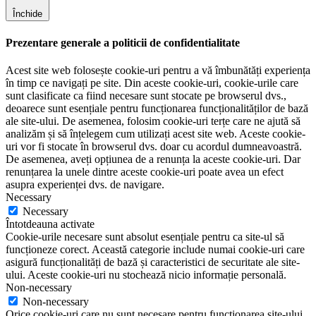
Închide
Prezentare generale a politicii de confidentialitate
Acest site web folosește cookie-uri pentru a vă îmbunătăți experiența
în timp ce navigați pe site. Din aceste cookie-uri, cookie-urile care
sunt clasificate ca fiind necesare sunt stocate pe browserul dvs.,
deoarece sunt esențiale pentru funcționarea funcționalităților de bază
ale site-ului. De asemenea, folosim cookie-uri terțe care ne ajută să
analizăm și să înțelegem cum utilizați acest site web. Aceste cookie-
uri vor fi stocate în browserul dvs. doar cu acordul dumneavoastră.
De asemenea, aveți opțiunea de a renunța la aceste cookie-uri. Dar
renunțarea la unele dintre aceste cookie-uri poate avea un efect
asupra experienței dvs. de navigare.
Necessary
Necessary
Întotdeauna activate
Cookie-urile necesare sunt absolut esențiale pentru ca site-ul să
funcționeze corect. Această categorie include numai cookie-uri care
asigură funcționalități de bază și caracteristici de securitate ale site-
ului. Aceste cookie-uri nu stochează nicio informație personală.
Non-necessary
Non-necessary
Orice cookie-uri care nu sunt necesare pentru funcționarea site-ului