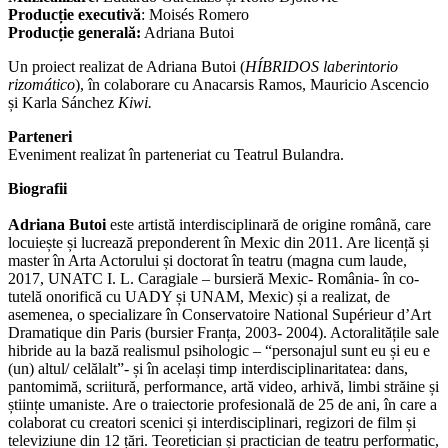
Producție executivă
: Moisés Romero
Producție generală:
Adriana Butoi
Un proiect realizat de Adriana Butoi (
HÍBRIDOS laberintorio
rizomático
), în colaborare cu Anacarsis Ramos, Mauricio Ascencio
și Karla Sánchez
Kiwi.
Parteneri
Eveniment realizat în parteneriat cu Teatrul Bulandra.
Biografii
Adriana Butoi
este artistă interdisciplinară de origine română, care
locuiește și lucrează preponderent în Mexic din 2011. Are licență și
master în Arta Actorului și doctorat în teatru (magna cum laude,
2017, UNATC I. L. Caragiale – bursieră Mexic- România- în co-
tutelă onorifică cu UADY și UNAM, Mexic) și a realizat, de
asemenea, o specializare în Conservatoire National Supérieur d’Art
Dramatique din Paris (bursier Franța, 2003- 2004). Actoralitățile sale
hibride au la bază realismul psihologic – “personajul sunt eu și eu e
(un) altul/ celălalt”- și în același timp interdisciplinaritatea: dans,
pantomimă, scriitură, performance, artă video, arhivă, limbi străine și
științe umaniste. Are o traiectorie profesională de 25 de ani, în care a
colaborat cu creatori scenici și interdisciplinari, regizori de film și
televiziune din 12 țări. Teoretician și practician de teatru performatic,