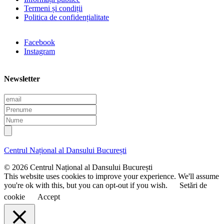
Termeni și condiții
Politica de confidențialitate
Facebook
Instagram
Newsletter
E
m
P
a
r
N
i
e
u
l
n
m
u
e
Centrul Național al Dansului București
m
e
© 2026 Centrul Național al Dansului București
This website uses cookies to improve your experience. We'll assume
you're ok with this, but you can opt-out if you wish.
Setări de
cookie
Accept