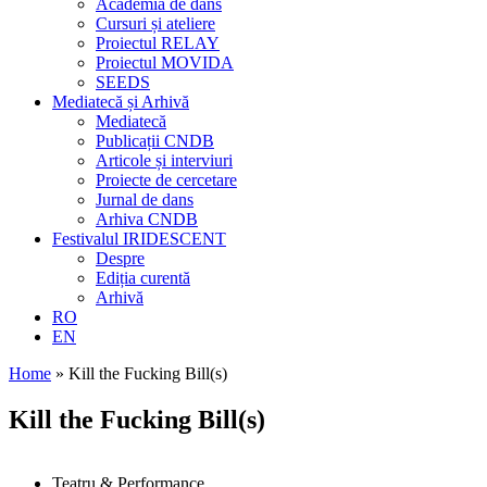
Academia de dans
Cursuri și ateliere
Proiectul RELAY
Proiectul MOVIDA
SEEDS
Mediatecă și Arhivă
Mediatecă
Publicații CNDB
Articole și interviuri
Proiecte de cercetare
Jurnal de dans
Arhiva CNDB
Festivalul IRIDESCENT
Despre
Ediția curentă
Arhivă
RO
EN
Home
»
Kill the Fucking Bill(s)
Kill the Fucking Bill(s)
Teatru & Performance