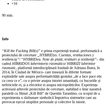
+16
90 min.
Info
“Kill the Fucking Bill(s)”
e prima experiență teatral- performatică a
proiectului de cercetare
„HYBRIDyo. Cuentas, restituciones y
resiliencia”/ “HYBRIDeu. Note de plată, restituiri și reziliență”
– din
cadrul
HÍBRIDOS laberintorio rizomático/ HIBRIZI labirintor
rizomatic
, platformă interdisciplinară fondată de Adriana Butoi, în
2014, în Ciudad de México- care trasează în diferite formate
explorările sale asupra performativității gestului „de a face pace etic
cu ceea ce e”, cu o privire asupra istoriei umanitații, cu bucuriile și
nefericirile ei, și a efectelor ei asupra micropoliticilor. Experiența
activează arhivele proiectului de cercetare, stabilind o linie narativă
paralelă cu filmul „Kill Bill” de Quentin Tarantino, cu scopul de a
experimenta o răzbunare simbolică împotriva sistemelor care au
provocat eșecul utopiilor personale și colective în istorie.