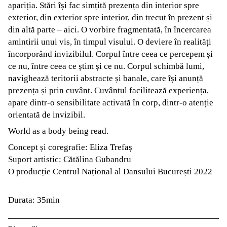
apariția. Stări își fac simțită prezența din interior spre
exterior, din exterior spre interior, din trecut în prezent și
din altă parte – aici. O vorbire fragmentată, în încercarea
amintirii unui vis, în timpul visului. O deviere în realități
încorporând invizibilul. Corpul între ceea ce percepem și
ce nu, între ceea ce știm și ce nu. Corpul schimbă lumi,
navighează teritorii abstracte și banale, care își anunță
prezența și prin cuvânt. Cuvântul facilitează experiența,
apare dintr-o sensibilitate activată în corp, dintr-o atenție
orientată de invizibil.
World as a body being read.
Concept și coregrafie: Eliza Trefaș
Suport artistic: Cătălina Gubandru
O producție Centrul Național al Dansului București 2022
Durata: 35min