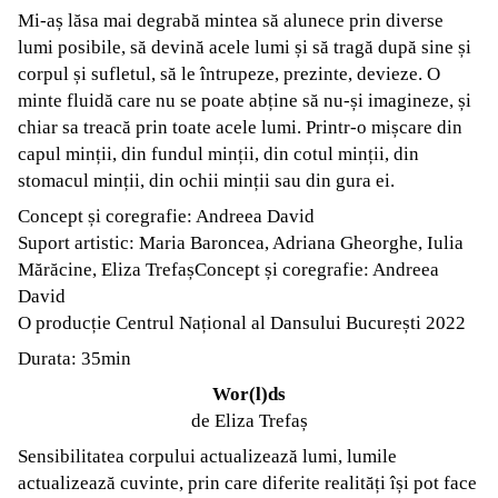
Mi-aș lăsa mai degrabă mintea să alunece prin diverse
lumi posibile, să devină acele lumi și să tragă după sine și
corpul și sufletul, să le întrupeze, prezinte, devieze. O
minte fluidă care nu se poate abține să nu-și imagineze, și
chiar sa treacă prin toate acele lumi. Printr-o mișcare din
capul minții, din fundul minții, din cotul minții, din
stomacul minții, din ochii minții sau din gura ei.
Concept și coregrafie: Andreea David
Suport artistic: Maria Baroncea, Adriana Gheorghe, Iulia
Mărăcine, Eliza TrefașConcept și coregrafie: Andreea
David
O producție Centrul Național al Dansului București 2022
Durata: 35min
Wor(l)ds
de Eliza Trefaș
Sensibilitatea corpului actualizează lumi, lumile
actualizează cuvinte, prin care diferite realități își pot face