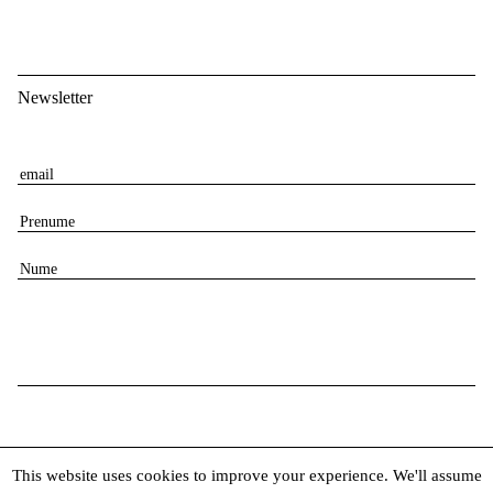
Newsletter
E
m
P
a
r
i
N
e
l
u
n
m
u
e
m
e
This website uses cookies to improve your experience. We'll assume