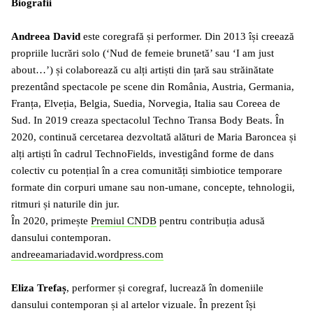
Biografii
Andreea David
este coregrafă și performer. Din 2013 își creează
propriile lucrări solo (‘Nud de femeie brunetă’ sau ‘I am just
about…’) și colaborează cu alți artiști din țară sau străinătate
prezentând spectacole pe scene din România, Austria, Germania,
Franța, Elveția, Belgia, Suedia, Norvegia, Italia sau Coreea de
Sud. In 2019 creaza spectacolul Techno Transa Body Beats. În
2020, continuă cercetarea dezvoltată alături de Maria Baroncea și
alți artiști în cadrul TechnoFields, investigând forme de dans
colectiv cu potențial în a crea comunități simbiotice temporare
formate din corpuri umane sau non-umane, concepte, tehnologii,
ritmuri și naturile din jur.
În 2020, primește
Premiul CNDB
pentru contribuția adusă
dansului contemporan.
andreeamariadavid.wordpress.com
Eliza Trefaș
,
performer și coregraf, lucrează în domeniile
dansului contemporan și al artelor vizuale. În prezent își