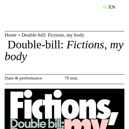
Skip
caută
RO
EN
to
content
Home
»
Double-bill: Fictions, my body
Double-bill:
Fictions, my
body
Dans & performance
70 min.