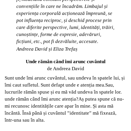
convențiile în care ne încadrăm. Limbajul și
experiența corporală acționează împreună, se
pot influența reciproc, și deschid procese prin
care diferite perspective, lumi, identități, trăiri,
cunoștințe, forme de expresie, adevăruri,
ficțiuni, etc., pot fi dezvăluite, accesate.
Andreea David și Eliza Trefaș
Unde rămân când îmi arunc cuvântul
de Andreea David
Sunt unde îmi arunc cuvântul, sau undeva în spatele lui, și
îmi caut sufletul. Sunt defapt unde e atenția mea.Sau,
lucrurile rămân spuse și eu mă văd undeva în spatele lor.
unde rămân când îmi arunc atenția?Aș putea spune că nu-
mi recunosc identitățile care apar în mine. Și asta mă
încântă. Însă până și cuvântul ”identitate” mă fixează,
într-una sau în alta.