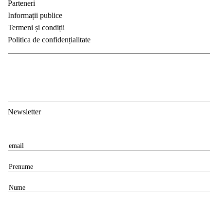
Parteneri
Informații publice
Termeni și condiții
Politica de confidențialitate
Newsletter
E
m
P
a
r
i
N
e
l
u
n
m
u