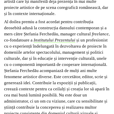
artistă care își manifestă deja prezența în mai multe
proiecte artistice de pe scena coregrafică românească, dar
și în contexte internaționale.
Al doilea premiu a fost acordat pentru contribuția
deosebită adusă la construcția dansului contemporan și a
mers către Ștefania Ferchedău, manager cultural
freelance
,
co-fondatoare a
Institutului Prezentului
și un profesionist
cu o experiență îndelungată în dezvoltarea de proiecte în
domeniile artelor spectacolului, management și politici
culturale, dar și în educație și intervenție culturală, unele
cu o componentă importantă de cooperare internațională.
Ștefania Ferchedău acompaniază de mulți ani multe
fenomene artistice diverse. Este cercetător, editor, scrie și
generează idei. Contribuie la expoziții și publicații,
creează contexte pentru ca ceilalți și creația lor să apară în
cea mai bună lumină posibilă. Nu este doar un
administrator, ci un om cu viziune, care cu sensibilitate și
știință contribuie la conceperea și realizarea multor
proiecte consistente din domeniul culturii vizuale și