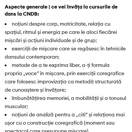
Aspecte generale | ce vei învăța la cursurile de
dans la CNDB:
noțiuni despre corp, motricitate, relația cu
spațiul, ritmul și energia pe care le aloci fiecărei
mișcări și acțiuni individuale și de grup;
exerciții de mișcare care se regăsesc în tehnicile
dansului contemporan;
metode de a te exprima liber, a-ți formula
propria „voce” în mișcare, prin exerciții coregrafice
care folosesc improvizația ca metodă structurată
de cunoaștere și învățare;
îmbunătățirea memoriei, a mobilității și a tonusul
muscular;
noțiuni de analiză pentru a „citi” și relaționa mai
ușor cu o construcție coregrafică (moment sau
spectacol care presupune mișcare).