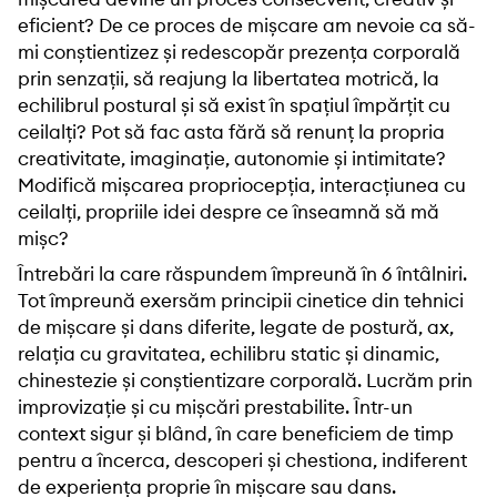
eficient? De ce proces de mișcare am nevoie ca să-
mi conștientizez și redescopăr prezența corporală
prin senzații, să reajung la libertatea motrică, la
echilibrul postural și să exist în spațiul împărțit cu
ceilalți? Pot să fac asta fără să renunț la propria
creativitate, imaginație, autonomie și intimitate?
Modifică mișcarea propriocepția, interacțiunea cu
ceilalți, propriile idei despre ce înseamnă să mă
mișc?
Întrebări la care răspundem împreună în 6 întâlniri.
Tot împreună exersăm principii cinetice din tehnici
de mișcare și dans diferite, legate de postură, ax,
relația cu gravitatea, echilibru static și dinamic,
chinestezie și conștientizare corporală. Lucrăm prin
improvizație și cu mișcări prestabilite. Într-un
context sigur și blând, în care beneficiem de timp
pentru a încerca, descoperi și chestiona, indiferent
de experiența proprie în mișcare sau dans.