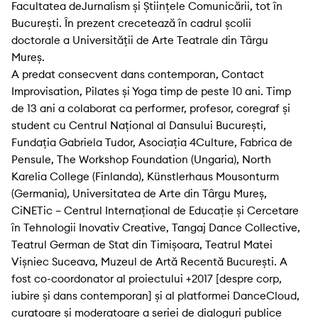
Facultatea deJurnalism și Științele Comunicării, tot în
București. În prezent crecetează în cadrul școlii
doctorale a Universității de Arte Teatrale din Târgu
Mureș.
A predat consecvent dans contemporan, Contact
Improvisation, Pilates și Yoga timp de peste 10 ani. Timp
de 13 ani a colaborat ca performer, profesor, coregraf și
student cu Centrul Național al Dansului București,
Fundația Gabriela Tudor, Asociația 4Culture, Fabrica de
Pensule, The Workshop Foundation (Ungaria), North
Karelia College (Finlanda), Künstlerhaus Mousonturm
(Germania), Universitatea de Arte din Târgu Mureș,
CiNETic – Centrul Internațional de Educație și Cercetare
în Tehnologii Inovativ Creative, Tangaj Dance Collective,
Teatrul German de Stat din Timișoara, Teatrul Matei
Vișniec Suceava, Muzeul de Artă Recentă București. A
fost co-coordonator al proiectului +2017 [despre corp,
iubire și dans contemporan] și al platformei DanceCloud,
curatoare și moderatoare a seriei de dialoguri publice