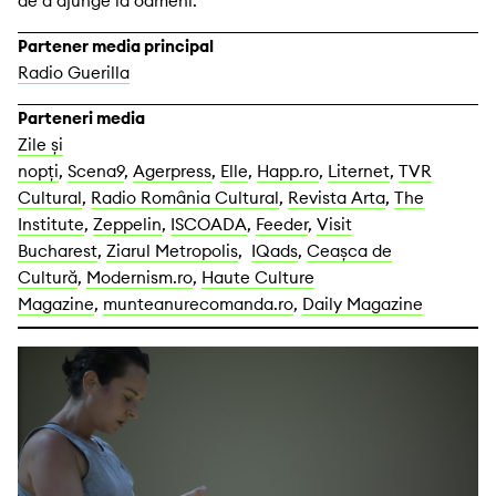
de a ajunge la oameni.
Partener media principal
Radio Guerilla
Parteneri media
Zile și
nopți
,
Scena9
,
Agerpress
,
Elle
,
Happ.ro
,
Liternet
,
TVR
Cultural
,
Radio România Cultural
,
Revista Arta
,
The
Institute
,
Zeppelin
,
ISCOADA
,
Feeder
,
Visit
Bucharest
,
Ziarul Metropolis
,
IQads
,
Ceașca de
Cultură
,
Modernism.ro
,
Haute Culture
Magazine
,
munteanurecomanda.ro
,
Daily Magazine