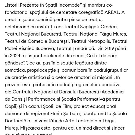
„Istorii Prezente în Spații Incomode” și membru co-
fondator al spațiului de cercetare coregrafică AREAL. A
creat mișcare scenică pentru piese de teatru,
colaborând cu instituții ca: Teatrul Szigligeti Oradea,
Teatrul Național București, Teatrul Național Târgu Mureș,
Teatrul de Comedie București, Teatrul Metropolis, Teatrul
Matei Vișniec Suceava, Teatrul Țăndărică. Din 2019 până
în 2024 a susținut atelierele din seria „Ce fel de corp
gândesc?”, ce au pus în discuție legătura dintre
somatică, propriocepție și comunicare în cadrulgrupurilor
de creație artistică și a celor de amatori ai mișcării. În
prezent este profesor în cadrul programelor educative
ale Centrului Național al Dansului București (Academia
de Dans și Performance și Școala Performativă pentru
Copii) și în cadrul Școlii de Film, proiect educațional
demarat de regizorul Florin Șerban și doctorand la Școala
Doctorală a Universității de Arte Teatrale din Târgu
Mureș. Mișcarea este, pentru ea, un mod direct și sincer