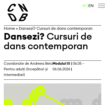
Skip
caută
RO
EN
to
content
Home
»
Dansezi? Cursuri de dans contemporan
Dansezi?
Cursuri de
dans contemporan
Coordonate de Andreea Belu
Modulul III
|
06.05 –
Pentru adulți (începători și
06.06.2026
|
intermediari)