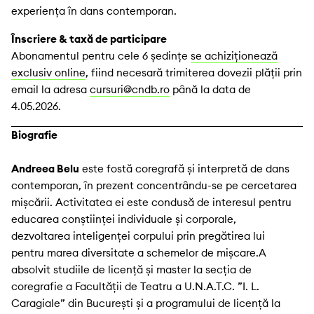
experiența în dans contemporan.
Înscriere & taxă de participare
Abonamentul pentru cele 6 ședințe
se achiziționează
exclusiv online
, fiind necesară trimiterea dovezii plății prin
email la adresa
cursuri@cndb.ro
până la data de
4.05.2026.
Biografie
Andreea Belu
este fostă coregrafă și interpretă de dans
contemporan, în prezent concentrându-se pe cercetarea
mișcării. Activitatea ei este condusă de interesul pentru
educarea conștiinţei individuale și corporale,
dezvoltarea inteligenţei corpului prin pregătirea lui
pentru marea diversitate a schemelor de mișcare.A
absolvit studiile de licență și master la secția de
coregrafie a Facultății de Teatru a U.N.A.T.C. ”I. L.
Caragiale” din București și a programului de licență la