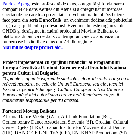
Patricia Apergi
este profesoară de dans, coregrafă și fondatoarea
companiei de dans Aerites din Atena și a coregrafiat numeroase
spectacole pe care le-a prezentat la nivel internațional.Dezbaterea
face parte din
seria
DanceTalk
, un eveniment dedicat atât publicului
larg, cât și publicului profesionist. Evenimentul este organizat de
CNDB și desfășurat în cadrul proiectului Moving Balkans, o
platformă dinamică de dans contemporan care colaborează cu
numeroase instituții de dans din țări din regiune.
Mai multe despre proiect aici.
Proiect implementat cu sprijinul financiar al Programului
Europa Creativă al Uniunii Europene și al Fondului Național
pentru Cultură al Bulgariei.
*Opiniile și opiniile exprimate sunt totuși doar ale autorilor și nu le
reflectă neapărat pe cele ale Uniunii Europene sau ale Agenției
Executive pentru Educație și Cultură Europeană. Nici Uniunea
Europeană și nici autoritatea care acordă finanțarea nu pot fi
considerate responsabile pentru acestea.
Parteneri Moving Balkans
Albania Dance Meeting (AL), Art Link Foundation (BG),
Contemporary Dance Association Slovenia (SI), Croatian Cultural
Center Rijeka (HR), Croatian Institute for Movement and Dance
(HR), DAN.C.CE UNITIVA (GR), EN–KNAP Productions (SI),