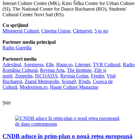
Interart Culture Center (MK), Kino Šiška Centre for Urban Culture
(SI), The National Center for Dance Bucharest (RO), Students’
Cultural Center Novi Sad (RS).
Cu sprijinul
Ministerul Culturii
,
Cinema Union
,
Cărturești
,
5 to go
Partener media principal
Radio Guerilla
Parteneri media
Adevărul
,
Agerpress
,
Elle
,
Happ.ro
,
Liternet
,
TVR Cultural
,
Radio
România Cultural
,
Revista Arta
,
The Institute
,
Zile și
nopți
,
Zeppelin
,
ISCOADA
,
Revista Golan
,
Feeder
,
Visit
Bucharest
,
Ziarul Metropolis
,
Scena9
,
IQads
,
Ceașca de
Cultură
,
Modernism.ro
,
Haute Culture Magazine
Știri
CNDB aduce în prim-plan o nouă rețea europeană