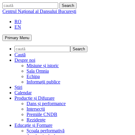
Skip
caută
to
Centrul Național al Dansului București
content
RO
EN
Primary Menu
Caută
Despre noi
Misiune și istoric
Sala Omnia
Echipa
Informații publice
Știri
Calendar
Producție și Difuzare
Dans și performance
Intersecții
Premiile CNDB
Rezidențe
Educație și Formare
Școala performativă