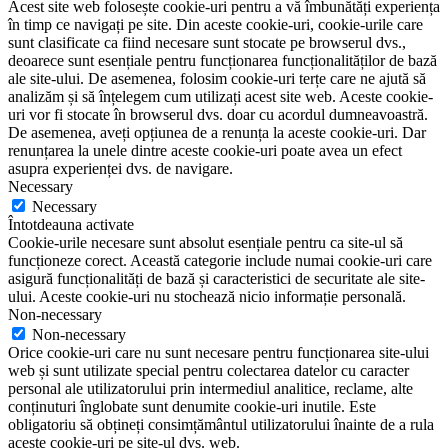
Acest site web folosește cookie-uri pentru a vă îmbunătăți experiența
în timp ce navigați pe site. Din aceste cookie-uri, cookie-urile care
sunt clasificate ca fiind necesare sunt stocate pe browserul dvs.,
deoarece sunt esențiale pentru funcționarea funcționalităților de bază
ale site-ului. De asemenea, folosim cookie-uri terțe care ne ajută să
analizăm și să înțelegem cum utilizați acest site web. Aceste cookie-
uri vor fi stocate în browserul dvs. doar cu acordul dumneavoastră.
De asemenea, aveți opțiunea de a renunța la aceste cookie-uri. Dar
renunțarea la unele dintre aceste cookie-uri poate avea un efect
asupra experienței dvs. de navigare.
Necessary
Necessary
Întotdeauna activate
Cookie-urile necesare sunt absolut esențiale pentru ca site-ul să
funcționeze corect. Această categorie include numai cookie-uri care
asigură funcționalități de bază și caracteristici de securitate ale site-
ului. Aceste cookie-uri nu stochează nicio informație personală.
Non-necessary
Non-necessary
Orice cookie-uri care nu sunt necesare pentru funcționarea site-ului
web și sunt utilizate special pentru colectarea datelor cu caracter
personal ale utilizatorului prin intermediul analitice, reclame, alte
conținuturi înglobate sunt denumite cookie-uri inutile. Este
obligatoriu să obțineți consimțământul utilizatorului înainte de a rula
aceste cookie-uri pe site-ul dvs. web.