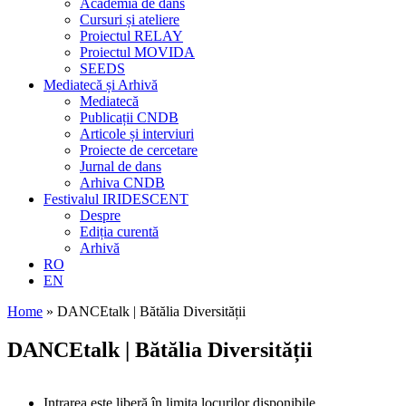
Academia de dans
Cursuri și ateliere
Proiectul RELAY
Proiectul MOVIDA
SEEDS
Mediatecă și Arhivă
Mediatecă
Publicații CNDB
Articole și interviuri
Proiecte de cercetare
Jurnal de dans
Arhiva CNDB
Festivalul IRIDESCENT
Despre
Ediția curentă
Arhivă
RO
EN
Home
»
DANCEtalk | Bătălia Diversității
DANCEtalk | Bătălia Diversității
Intrarea este liberă în limita locurilor disponibile