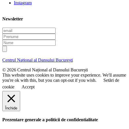
Instagram
Newsletter
E
m
P
a
r
N
i
e
u
l
n
m
u
e
Centrul Național al Dansului București
m
e
© 2026 Centrul Național al Dansului București
This website uses cookies to improve your experience. We'll assume
you're ok with this, but you can opt-out if you wish.
Setări de
cookie
Accept
Închide
Prezentare generale a politicii de confidentialitate