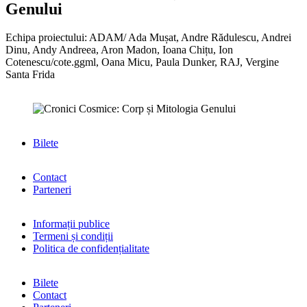
Genului
Echipa proiectului: ADAM/ Ada Mușat, Andre Rădulescu, Andrei
Dinu, Andy Andreea, Aron Madon, Ioana Chițu, Ion
Cotenescu/cote.ggml, Oana Micu, Paula Dunker, RAJ, Vergine
Santa Frida
Bilete
Contact
Parteneri
Informații publice
Termeni și condiții
Politica de confidențialitate
Bilete
Contact