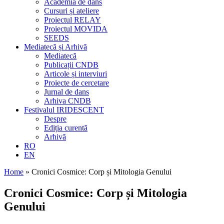
Academia de dans
Cursuri și ateliere
Proiectul RELAY
Proiectul MOVIDA
SEEDS
Mediatecă și Arhivă
Mediatecă
Publicații CNDB
Articole și interviuri
Proiecte de cercetare
Jurnal de dans
Arhiva CNDB
Festivalul IRIDESCENT
Despre
Ediția curentă
Arhivă
RO
EN
Home
»
Cronici Cosmice: Corp și Mitologia Genului
Cronici Cosmice: Corp și Mitologia
Genului