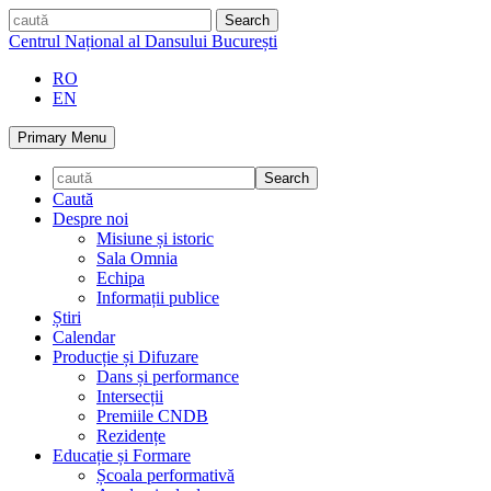
Skip
caută
to
Centrul Național al Dansului București
content
RO
EN
Primary Menu
Caută
Despre noi
Misiune și istoric
Sala Omnia
Echipa
Informații publice
Știri
Calendar
Producție și Difuzare
Dans și performance
Intersecții
Premiile CNDB
Rezidențe
Educație și Formare
Școala performativă