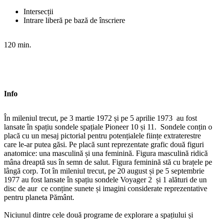
Intersecții
Intrare liberă pe bază de înscriere
120 min.
Info
În mileniul trecut, pe 3 martie 1972 și pe 5 aprilie 1973 au fost
lansate în spațiu sondele spațiale Pioneer 10 și 11. Sondele conțin o
placă cu un mesaj pictorial pentru potențialele ființe extraterestre
care le-ar putea găsi. Pe placă sunt reprezentate grafic două figuri
anatomice: una masculină și una feminină. Figura masculină ridică
mâna dreaptă sus în semn de salut. Figura feminină stă cu brațele pe
lângă corp. Tot în mileniul trecut, pe 20 august și pe 5 septembrie
1977 au fost lansate în spațiu sondele Voyager 2 și 1 alături de un
disc de aur ce conține sunete și imagini considerate reprezentative
pentru planeta Pământ.
Niciunul dintre cele două programe de explorare a spațiului și