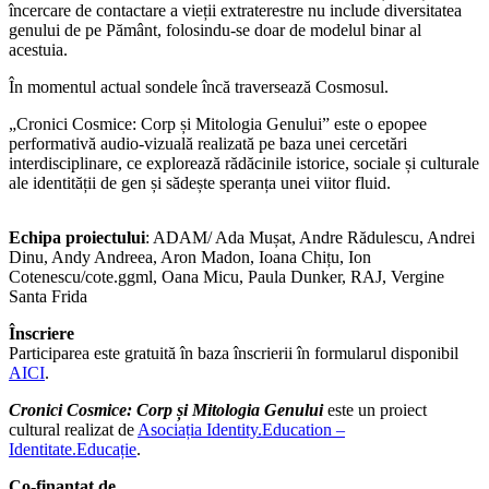
încercare de contactare a vieții extraterestre nu include diversitatea
genului de pe Pământ, folosindu-se doar de modelul binar al
acestuia.
În momentul actual sondele încă traversează Cosmosul.
„Cronici Cosmice: Corp și Mitologia Genului” este o epopee
performativă audio-vizuală realizată pe baza unei cercetări
interdisciplinare, ce explorează rădăcinile istorice, sociale și culturale
ale identității de gen și sădește speranța unei viitor fluid.
Echipa proiectului
: ADAM/ Ada Mușat, Andre Rădulescu, Andrei
Dinu, Andy Andreea, Aron Madon, Ioana Chițu, Ion
Cotenescu/cote.ggml, Oana Micu, Paula Dunker, RAJ, Vergine
Santa Frida
Înscriere
Participarea este gratuită în baza înscrierii în formularul disponibil
AICI
.
Cronici Cosmice: Corp și Mitologia Genului
este un proiect
cultural realizat de
Asociația Identity.Education –
Identitate.Educație
.
Co-finanțat de