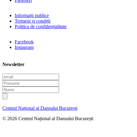
Parteneri
Informații publice
Termeni și condiții
Politica de confidențialitate
Facebook
Instagram
Newsletter
E
m
P
a
r
N
i
e
u
l
n
m
u
e
Centrul Național al Dansului București
m
e
© 2026 Centrul Național al Dansului București