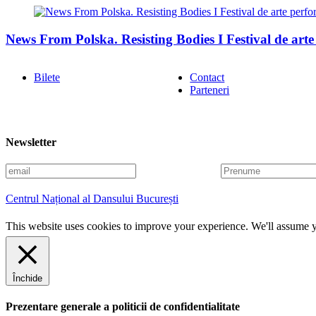
News From Polska. Resisting Bodies I Festival de arte 
Bilete
Contact
Parteneri
Newsletter
E
P
m
r
a
e
Centrul Național al Dansului București
i
n
l
u
This website uses cookies to improve your experience. We'll assume yo
m
e
Închide
Prezentare generale a politicii de confidentialitate