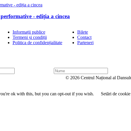
performative - ediția a cincea
Informații publice
Bilete
Termeni și condiții
Contact
Politica de confidențialitate
Parteneri
N
u
© 2026 Centrul Național al Dansul
m
e
u're ok with this, but you can opt-out if you wish.
Setări de cookie