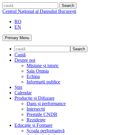
Skip
caută
to
Centrul Național al Dansului București
content
RO
EN
Primary Menu
Caută
Despre noi
Misiune și istoric
Sala Omnia
Echipa
Informații publice
Știri
Calendar
Producție și Difuzare
Dans și performance
Intersecții
Premiile CNDB
Rezidențe
Educație și Formare
Școala performativă