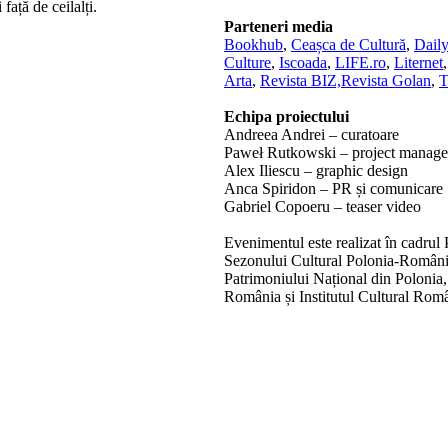
 față de ceilalți.
Parteneri media
Bookhub
,
Ceașca de Cultură
,
Dail
Culture
,
Iscoada
,
LIFE.ro
,
Liternet
Arta
,
Revista BIZ,
Revista Golan
,
T
Echipa proiectului
Andreea Andrei – curatoare
Paweł Rutkowski – project manager 
Alex Iliescu – graphic design
Anca Spiridon – PR și comunicare
Gabriel Copoeru – teaser video
Evenimentul este realizat în cadrul 
Sezonului Cultural Polonia-România 
Patrimoniului Național din Polonia,
România și Institutul Cultural Român