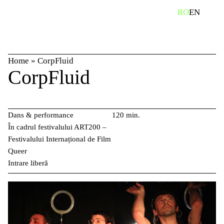
Skip
caută
RO
EN
to
content
Home
»
CorpFluid
CorpFluid
Dans & performance
120 min.
În cadrul festivalului ART200 –
Festivalului Internațional de Film
Queer
Intrare liberă