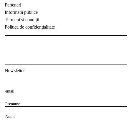
Parteneri
Informații publice
Termeni și condiții
Politica de confidențialitate
Newsletter
E
m
P
a
r
i
N
e
l
u
n
m