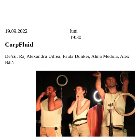
dreapta
19.09.2022
luni
19:30
CorpFluid
De/cu: Raj Alexandru Udrea, Paula Dunker, Alina Medoia, Alex
Bălă