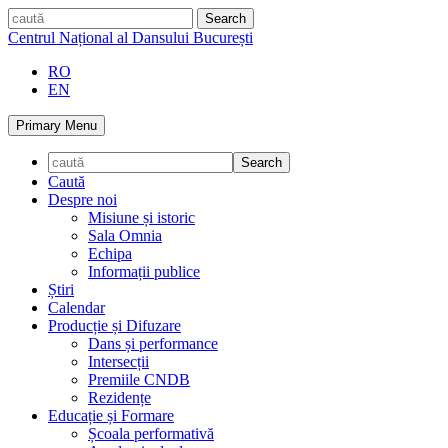
Skip
caută
to
Centrul Național al Dansului București
content
RO
EN
Primary Menu
Caută
Despre noi
Misiune și istoric
Sala Omnia
Echipa
Informații publice
Știri
Calendar
Producție și Difuzare
Dans și performance
Intersecții
Premiile CNDB
Rezidențe
Educație și Formare
Școala performativă