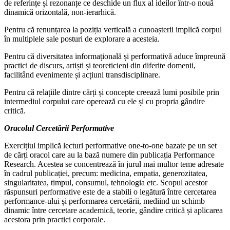
de referințe și rezonanțe ce deschide un flux al ideilor într-o nouă
dinamică orizontală, non-ierarhică.
Pentru că renunțarea la poziția verticală a cunoașterii implică corpul
în multiplele sale posturi de explorare a acesteia.
Pentru că diversitatea informațională și performativă aduce împreună
practici de discurs, artiști și teoreticieni din diferite domenii,
facilitând evenimente și acțiuni transdisciplinare.
Pentru că relațiile dintre cărți și concepte creează lumi posibile prin
intermediul corpului care operează cu ele și cu propria gândire
critică.
Oracolul Cercetării Performative
Exercițiul implică lecturi performative one-to-one bazate pe un set
de cărți oracol care au la bază numere din publicația Performance
Research. Acestea se concentrează în jurul mai multor teme adresate
în cadrul publicației, precum: medicina, empatia, generozitatea,
singularitatea, timpul, consumul, tehnologia etc. Scopul acestor
răspunsuri performative este de a stabili o legătură între cercetarea
performance-ului și performarea cercetării, mediind un schimb
dinamic între cercetare academică, teorie, gândire critică și aplicarea
acestora prin practici corporale.