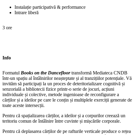
Instalație participativă & performance
Intrare liberă
3 ore
Info
Formatul
Books on the Dancefloor
transformă Mediateca CNDB
într-un spațiu al întâlnirilor neașteptate și al tranzițiilor potențiale. Vă
invităm să participați la un proces de deteritorializare cognitivă și
senzorială a bibliotecii fizice printr-o serie de jocuri, acțiuni
individuale și colective, metode ingenioase de reconfigurare a
cărților și a ideilor pe care le conțin și multiplele exerciții generate de
toate aceste intersecții.
Pentru că spațializarea cărților, a ideilor și a corpurilor creează un
teritoriu comun de întâlnire între cuvinte și mișcările corporale.
Pentru că deplasarea cărților de pe rafturile verticale produce o rețea