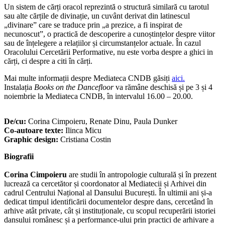
Un sistem de cărți oracol reprezintă o structură similară cu tarotul
sau alte cărțile de divinație, un cuvânt derivat din latinescul
„divinare” care se traduce prin „a prezice, a fi inspirat de
necunoscut”, o practică de descoperire a cunoștințelor despre viitor
sau de înțelegere a relațiilor și circumstanțelor actuale. În cazul
Oracolului Cercetării Performative, nu este vorba despre a ghici in
cărți, ci despre a citi în cărți.
Mai multe informații despre Mediateca CNDB găsiți
aici.
Instalația
Books on the Dancefloor
va rămâne deschisă și pe 3 și 4
noiembrie la Mediateca CNDB, în intervalul 16.00 – 20.00.
De/cu:
Corina Cimpoieru, Renate Dinu, Paula Dunker
Co-autoare texte:
Ilinca Micu
Graphic design:
Cristiana Costin
Biografii
Corina Cimpoieru
are studii în antropologie culturală și în prezent
lucrează ca cercetător și coordonator al Mediatecii și Arhivei din
cadrul Centrului Național al Dansului București. În ultimii ani și-a
dedicat timpul identificării documentelor despre dans, cercetând în
arhive atât private, cât și instituționale, cu scopul recuperării istoriei
dansului românesc și a performance-ului prin practici de arhivare a