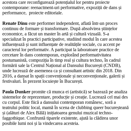
acestora care reconfigurează potențialul lor pentru proiecte
contemporane: reenactment-uri performative, expoziții de dans și
performance, proiecte editoriale.
Renate Dinu
este performer independent, aflată într-un proces
continuu de formare și transformare. După absolvirea științelor
economice, a făcut un master în artă și cultură vizuală. S-a
specializat în practici participative, studiind modul în care acestea
influențează și sunt influențate de realitățile sociale, cu accent pe
caracterul lor performativ. A participat la laboratoare practice de
cercetare în dans contemporan, explorând performativitatea
postumanistă, compoziția în timp real și cultura techno, în cadrul
formării sale la Centrul Național al Dansului București (CNDB),
unde lucrează de asemenea ca și consultant artistic din 2018. Din
2016, a dansat în spații convenționale și neconvenționale, galerii și
festivaluri. În prezent locuiește în București.
Paula Dunker
promite că munca ei (artistică) se bazează pe analiza
sistemelor de reprezentare, producție și creație. Lucrează cel mai des
cu corpul. Este fiică a dansului contemporan românesc, soră a
teatrului politic local, mamă în scena de clubbing queer bucureșteană
și (alături de Alex Bălă) inițiatoarea genului muzical techno-
faggothique. Confruntă tiparele existente, ajută la clădirea unor
posibile lumi noi și la vindecarea acesteia.