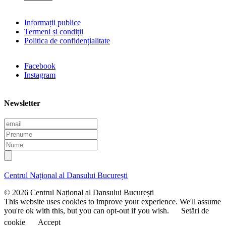
Informații publice
Termeni și condiții
Politica de confidențialitate
Facebook
Instagram
Newsletter
E
m
P
a
r
N
i
e
u
l
n
m
u
e
Centrul Național al Dansului București
m
e
© 2026 Centrul Național al Dansului București
This website uses cookies to improve your experience. We'll assume
you're ok with this, but you can opt-out if you wish.
Setări de
cookie
Accept