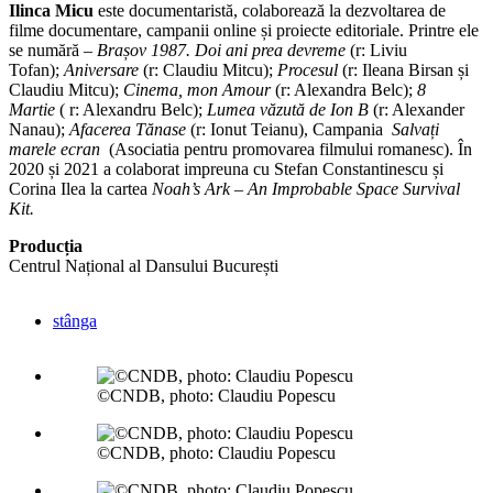
Ilinca Micu
este documentaristă, colaborează la dezvoltarea de
filme documentare, campanii online și proiecte editoriale. Printre ele
se numără –
Brașov 1987. Doi ani prea devreme
(r: Liviu
Tofan);
Aniversare
(r: Claudiu Mitcu);
Procesul
(r: Ileana Birsan și
Claudiu Mitcu);
Cinema, mon Amour
(r: Alexandra Belc);
8
Martie
( r: Alexandru Belc);
Lumea văzută de Ion B
(r: Alexander
Nanau);
Afacerea Tănase
(r: Ionut Teianu), Campania
Salvați
marele ecran
(Asociatia pentru promovarea filmului romanesc). În
2020 și 2021 a colaborat impreuna cu Stefan Constantinescu și
Corina Ilea la cartea
Noah’s Ark – An Improbable Space Survival
Kit.
Producția
Centrul Național al Dansului București
stânga
©CNDB, photo: Claudiu Popescu
©CNDB, photo: Claudiu Popescu