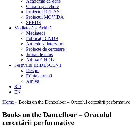
Academia de dans
Cursuri și ateliere
Proiectul RELAY
Proiectul MOVIDA
SEEDS
Mediatecă și Arhivă
Mediatecă
Publicații CNDB
Articole și interviuri
Proiecte de cercetare
Jurnal de dans
Arhiva CNDB
Festivalul IRIDESCENT
Despre
Ediția curentă
Arhivă
RO
EN
Home
»
Books on the Dancefloor – Oracolul cercetării performative
Books on the Dancefloor – Oracolul
cercetării performative