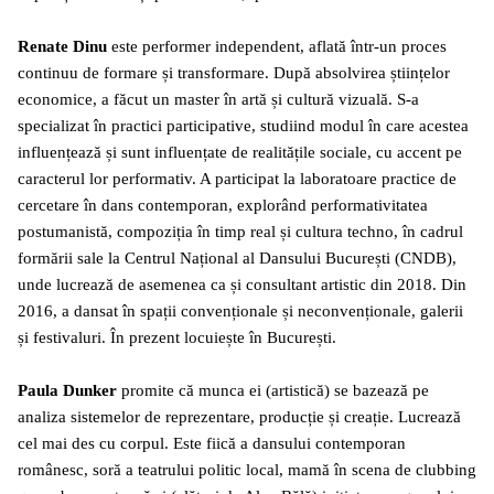
Renate Dinu
este performer independent, aflată într-un proces
continuu de formare și transformare. După absolvirea științelor
economice, a făcut un master în artă și cultură vizuală. S-a
specializat în practici participative, studiind modul în care acestea
influențează și sunt influențate de realitățile sociale, cu accent pe
caracterul lor performativ. A participat la laboratoare practice de
cercetare în dans contemporan, explorând performativitatea
postumanistă, compoziția în timp real și cultura techno, în cadrul
formării sale la Centrul Național al Dansului București (CNDB),
unde lucrează de asemenea ca și consultant artistic din 2018. Din
2016, a dansat în spații convenționale și neconvenționale, galerii
și festivaluri. În prezent locuiește în București.
Paula Dunker
promite că munca ei (artistică) se bazează pe
analiza sistemelor de reprezentare, producție și creație. Lucrează
cel mai des cu corpul. Este fiică a dansului contemporan
românesc, soră a teatrului politic local, mamă în scena de clubbing