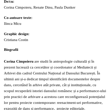
De/cu:
Corina Cimpoieru, Renate Dinu, Paula Dunker
Co-autoare texte:
Ilinca Micu
Graphic design:
Cristiana Costin
Biografii
Corina Cimpoieru
are studii în antropologie culturală și în
prezent lucrează ca cercetător și coordonator al Mediatecii și
Arhivei din cadrul Centrului Național al Dansului București. În
ultimii ani și-a dedicat timpul identificării documentelor despre
dans, cercetând în arhive atât private, cât și instituționale, cu
scopul recuperării istoriei dansului românesc și a performance-ului
prin practici de arhivare a acestora care reconfigurează potențialul
lor pentru proiecte contemporane: reenactment-uri performative,
expoziții de dans și performance, proiecte editoriale.