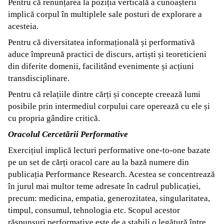
Pentru că renunțarea la poziția verticală a cunoașterii
implică corpul în multiplele sale posturi de explorare a
acesteia.
Pentru că diversitatea informațională și performativă
aduce împreună practici de discurs, artiști și teoreticieni
din diferite domenii, facilitând evenimente și acțiuni
transdisciplinare.
Pentru că relațiile dintre cărți și concepte creează lumi
posibile prin intermediul corpului care operează cu ele și
cu propria gândire critică.
Oracolul Cercetării Performative
Exercițiul implică lecturi performative one-to-one bazate
pe un set de cărți oracol care au la bază numere din
publicația Performance Research. Acestea se concentrează
în jurul mai multor teme adresate în cadrul publicației,
precum: medicina, empatia, generozitatea, singularitatea,
timpul, consumul, tehnologia etc. Scopul acestor
răspunsuri performative este de a stabili o legătură între