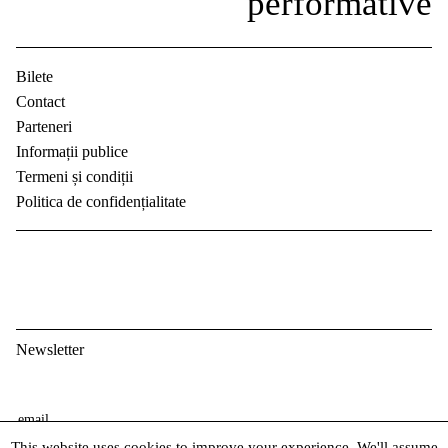
Bilete
Contact
Parteneri
Informații publice
Termeni și condiții
Politica de confidențialitate
Newsletter
E
m
This website uses cookies to improve your experience. We'll assume