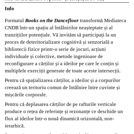
Info
Formatul
Books on the Dancefloor
transformă Mediateca
CNDB într-un spațiu al întâlnirilor neașteptate și al
tranzițiilor potențiale. Vă invităm să participați la un
proces de deteritorializare cognitivă și senzorială a
bibliotecii fizice printr-o serie de jocuri, acțiuni
individuale și colective, metode ingenioase de
reconfigurare a cărților și a ideilor pe care le conțin și
multiplele exerciții generate de toate aceste intersecții.
Pentru că spațializarea cărților, a ideilor și a corpurilor
creează un teritoriu comun de întâlnire între cuvinte și
mișcările corporale.
Pentru că deplasarea cărților de pe rafturile verticale
produce o rețea de referințe și rezonanțe ce deschide un
flux al ideilor într-o nouă dinamică orizontală, non-
ierarhică.