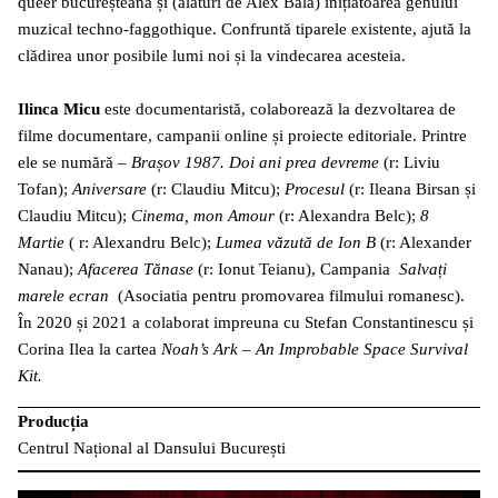
queer bucureșteană și (alături de Alex Bălă) inițiatoarea genului
muzical techno-faggothique. Confruntă tiparele existente, ajută la
clădirea unor posibile lumi noi și la vindecarea acesteia.
Ilinca Micu
este documentaristă, colaborează la dezvoltarea de
filme documentare, campanii online și proiecte editoriale. Printre
ele se numără –
Brașov 1987. Doi ani prea devreme
(r: Liviu
Tofan);
Aniversare
(r: Claudiu Mitcu);
Procesul
(r: Ileana Birsan și
Claudiu Mitcu);
Cinema, mon Amour
(r: Alexandra Belc);
8
Martie
( r: Alexandru Belc);
Lumea văzută de Ion B
(r: Alexander
Nanau);
Afacerea Tănase
(r: Ionut Teianu), Campania
Salvați
marele ecran
(Asociatia pentru promovarea filmului romanesc).
În 2020 și 2021 a colaborat impreuna cu Stefan Constantinescu și
Corina Ilea la cartea
Noah’s Ark – An Improbable Space Survival
Kit.
Producția
Centrul Național al Dansului București