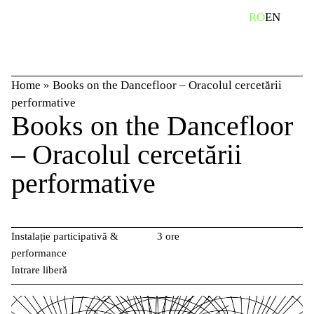
Skip
caută
RO
EN
to
content
Home
»
Books on the Dancefloor – Oracolul cercetării
performative
Books on the Dancefloor
– Oracolul cercetării
performative
Instalație participativă &
3 ore
performance
Intrare liberă