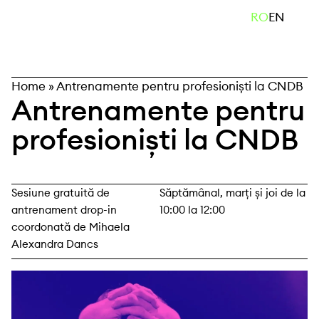
Skip
caută
RO
EN
to
content
Home
»
Antrenamente pentru profesioniști la CNDB
Antrenamente pentru
profesioniști la CNDB
Sesiune gratuită de
Săptămânal, marți și joi de la
antrenament drop-in
10:00 la 12:00
coordonată de Mihaela
Alexandra Dancs