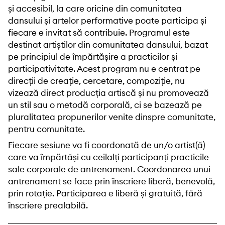
și accesibil, la care oricine din comunitatea
dansului și artelor performative poate participa și
fiecare e invitat să contribuie. Programul este
destinat artiștilor din comunitatea dansului, bazat
pe principiul de împărtășire a practicilor și
participativitate. Acest program nu e centrat pe
direcții de creație, cercetare, compoziție, nu
vizează direct producția artiscă și nu promovează
un stil sau o metodă corporală, ci se bazează pe
pluralitatea propunerilor venite dinspre comunitate,
pentru comunitate.
Fiecare sesiune va fi coordonată de un/o artist(ă)
care va împărtăși cu ceilalți participanți practicile
sale corporale de antrenament. Coordonarea unui
antrenament se face prin înscriere liberă, benevolă,
prin rotație. Participarea e liberă și gratuită, fără
înscriere prealabilă.