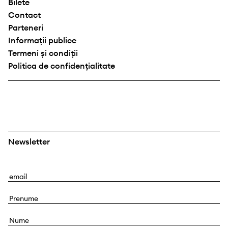
Bilete
Contact
Parteneri
Informații publice
Termeni și condiții
Politica de confidențialitate
Newsletter
E
m
P
a
r
i
N
e