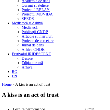
Academia de dans
Cursuri și ateliere
Proiectul RELAY
Proiectul MOVIDA
SEEDS
Mediatecă și Arhivă
Mediatecă
Publicații CNDB
Articole și interviuri
Proiecte de cercetare
Jurnal de dans
Arhiva CNDB
Festivalul IRIDESCENT
Despre
Ediția curentă
Arhivă
RO
EN
Home
»
A kiss is an act of trust
A kiss is an act of trust
Lecture performance
50 min.