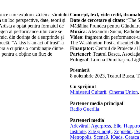
mance care explorează tema sărutului
Concept, text, video edit, dramat
 un loc perspective, date, teorii și
Date de cercetare și citate
: “The S
. Artista a optat pentru formatul de
Mădălina Prundea pentru Gândul.r
bgen al performance-ului care se
Muzica
: Alexandru Suciu, Radioh
mic, din dorința de a surprinde și
Video
: fragment din performance-ul
ectă. ”A kiss is an act of trust” a
The Washington Post a discuției di
rora a cuprins o combinație dintre
Finanțator
: Centrul de Proiecte al
e, pentru a obține un flux de
Parteneri:
Teatrul Basca, Asociaț
Fotograf
: Lorena Dumitrașcu- Ligh
Premieră
8 noiembrie 2023, Teatrul Basca, T
Cu sprijinul
Ministerul Culturii
,
Cinema Union
Partener media principal
Radio Guerilla
Parteneri media
Adevărul
,
Agerpress
,
Elle
,
Happ.ro
Institute
,
Zile și nopți
,
Zeppelin
,
I
Metropolis
,
Scena9
,
IQads
,
Ceașca 