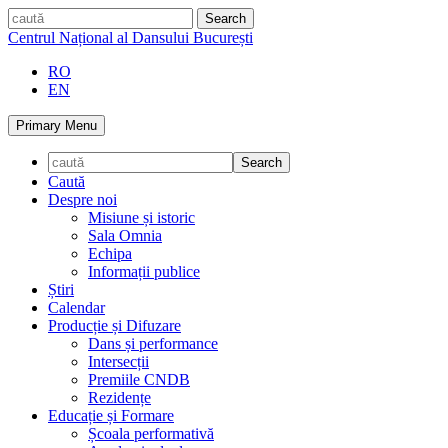
Skip
caută
to
Centrul Național al Dansului București
content
RO
EN
Primary Menu
Caută
Despre noi
Misiune și istoric
Sala Omnia
Echipa
Informații publice
Știri
Calendar
Producție și Difuzare
Dans și performance
Intersecții
Premiile CNDB
Rezidențe
Educație și Formare
Școala performativă