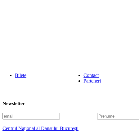
Bilete
Contact
Parteneri
Newsletter
E
P
m
r
a
e
Centrul Național al Dansului București
i
n
l
u