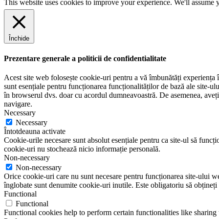
This website uses cookies to improve your experience. We'll assume yo
m
e
Închide
Prezentare generale a politicii de confidentialitate
Acest site web folosește cookie-uri pentru a vă îmbunătăți experiența în
sunt esențiale pentru funcționarea funcționalităților de bază ale site-u
în browserul dvs. doar cu acordul dumneavoastră. De asemenea, aveți op
navigare.
Necessary
Necessary
Întotdeauna activate
Cookie-urile necesare sunt absolut esențiale pentru ca site-ul să funcțio
cookie-uri nu stochează nicio informație personală.
Non-necessary
Non-necessary
Orice cookie-uri care nu sunt necesare pentru funcționarea site-ului web 
înglobate sunt denumite cookie-uri inutile. Este obligatoriu să obțineți
Functional
Functional
Functional cookies help to perform certain functionalities like sharing 