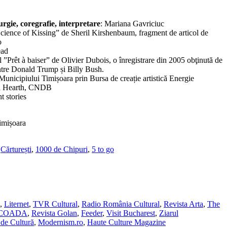
urgie, coregrafie, interpretare
: Mariana Gavriciuc
cience of Kissing” de Sheril Kirshenbaum, fragment de articol de
o
ead
 ”Prêt à baiser” de Olivier Dubois, o înregistrare din 2005 obţinută de
ntre Donald Trump și Billy Bush.
 Municipiului Timișoara prin Bursa de creație artistică Energie
ia Hearth, CNDB
t stories
imișoara
,
Cărturești
,
1000 de Chipuri
,
5 to go
,
Liternet
,
TVR Cultural
,
Radio România Cultural
,
Revista Arta
,
The
SCOADA
,
Revista Golan
,
Feeder
,
Visit Bucharest
,
Ziarul
de Cultură
,
Modernism.ro
,
Haute Culture Magazine