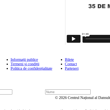
Informații publice
Bilete
Termeni și condiții
Contact
Politica de confidențialitate
Parteneri
N
u
© 2026 Centrul Național al Dansul
m
e