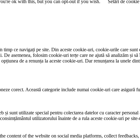
u're ok with this, but you can opt-out if you wish.
Setări de cookie
 timp ce navigați pe site. Din aceste cookie-uri, cookie-urile care sunt 
lui. De asemenea, folosim cookie-uri terțe care ne ajută să analizăm și să 
țiunea de a renunța la aceste cookie-uri. Dar renunțarea la unele dintr
neze corect. Această categorie include numai cookie-uri care asigură funcț
și sunt utilizate special pentru colectarea datelor cu caracter personal al
 consimțământul utilizatorului înainte de a rula aceste cookie-uri pe site
the content of the website on social media platforms, collect feedbacks, 