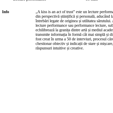
Info
„A kiss is an act of trust” este un lecture perfor
din perspectivă științifică și personală, aducând la
întrebări legate de originea și utilitatea sărutului
lecture performance sau performance lecture, su
echilibrează la granița dintre artă și mediul acade
transmite informația în formă cât mai simplă și dir
fost creat în urma a 50 de interviuri, procesul că
chestionar obiectiv și indicații de stare și mișcar
răspunsuri intuitive și creative.