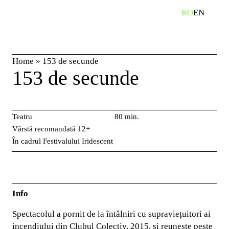
Skip
RO
EN
caută
to
content
Home
»
153 de secunde
153 de secunde
Teatru
80 min.
Vârstă recomandată 12+
În cadrul Festivalului Iridescent
Info
Spectacolul a pornit de la întâlniri cu supraviețuitori ai
incendiului din Clubul Colectiv, 2015, și reunește peste