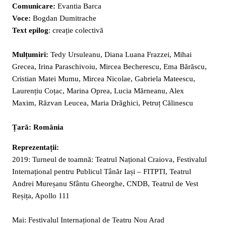
Comunicare:
Evantia Barca
Voce:
Bogdan Dumitrache
Text epilog
: creație colectivă
Mulțumiri:
Tedy Ursuleanu, Diana Luana Frazzei, Mihai
Grecea, Irina Paraschivoiu, Mircea Becherescu, Ema Bărăscu,
Cristian Matei Mumu, Mircea Nicolae, Gabriela Mateescu,
Laurențiu Coțac, Marina Oprea, Lucia Mărneanu, Alex
Maxim, Răzvan Leucea, Maria Drăghici, Petruț Călinescu
Țară: România
Reprezentații:
2019: Turneul de toamnă: Teatrul Național Craiova, Festivalul
Internațional pentru Publicul Tânăr Iași – FITPTI, Teatrul
Andrei Mureșanu Sfântu Gheorghe, CNDB, Teatrul de Vest
Reșița, Apollo 111
Mai: Festivalul Internațional de Teatru Nou Arad