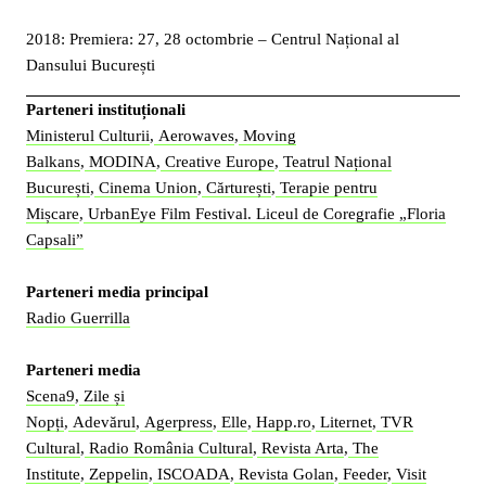
2018: Premiera: 27, 28 octombrie – Centrul Național al
Dansului București
Parteneri instituționali
Ministerul Culturii
,
Aerowaves
,
Moving
Balkans
,
MODINA
,
Creative Europe
,
Teatrul Național
București
,
Cinema Union
,
Cărturești
,
Terapie pentru
Mișcare
,
UrbanEye Film Festival.
Liceul de Coregrafie „Floria
Capsali”
Parteneri media principal
Radio Guerrilla
Parteneri media
Scena9
,
Zile și
Nopți
,
Adevărul
,
Agerpress
,
Elle
,
Happ.ro
,
Liternet
,
TVR
Cultural
,
Radio România Cultural
,
Revista Arta
,
The
Institute
,
Zeppelin
,
ISCOADA
,
Revista Golan
,
Feeder
,
Visit