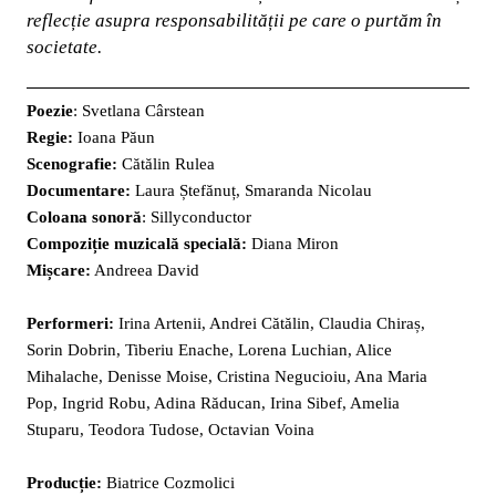
reflecție asupra responsabilității pe care o purtăm în
societate.
Poezie
: Svetlana Cârstean
Regie:
Ioana Păun
Scenografie:
Cătălin Rulea
Documentare:
Laura Ștefănuț, Smaranda Nicolau
Coloana sonoră
: Sillyconductor
Compoziție muzicală specială:
Diana Miron
Mișcare:
Andreea David
Performeri:
Irina Artenii, Andrei Cătălin, Claudia Chiraș,
Sorin Dobrin, Tiberiu Enache, Lorena Luchian, Alice
Mihalache, Denisse Moise, Cristina Negucioiu, Ana Maria
Pop, Ingrid Robu, Adina Răducan, Irina Sibef, Amelia
Stuparu, Teodora Tudose, Octavian Voina
Producție:
Biatrice Cozmolici