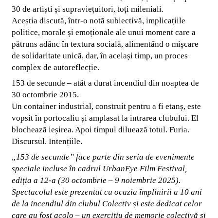
30 de artiști și supraviețuitori, toți mileniali.
Aceștia discută, într-o notă subiectivă, implicațiile
politice, morale și emoționale ale unui moment care a
pătruns adânc în textura socială, alimentând o mișcare
de solidaritate unică, dar, în același timp, un proces
complex de autoreflecție.
153 de secunde – atât a durat incendiul din noaptea de
30 octombrie 2015.
Un container industrial, construit pentru a fi etanș, este
vopsit în portocaliu și amplasat la intrarea clubului. El
blochează ieșirea. Apoi timpul diluează totul. Furia.
Discursul. Intențiile.
„153 de secunde” face parte din seria de evenimente
speciale incluse în cadrul UrbanEye Film Festival,
ediția a 12-a (30 octombrie – 9 noiembrie 2025).
Spectacolul este prezentat cu ocazia împlinirii a 10 ani
de la incendiul din clubul Colectiv și este dedicat celor
care au fost acolo – un exercițiu de memorie colectivă și