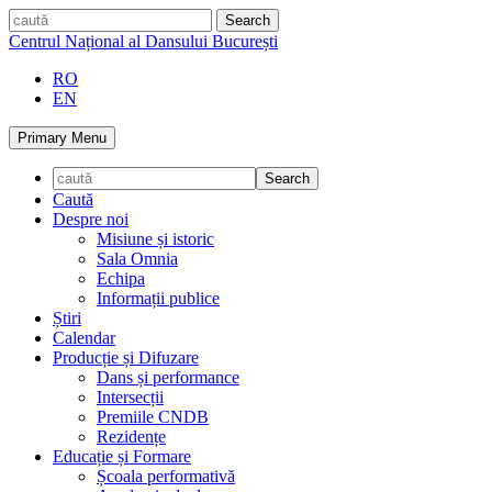
Skip
caută
to
Centrul Național al Dansului București
content
RO
EN
Primary Menu
Caută
Despre noi
Misiune și istoric
Sala Omnia
Echipa
Informații publice
Știri
Calendar
Producție și Difuzare
Dans și performance
Intersecții
Premiile CNDB
Rezidențe
Educație și Formare
Școala performativă