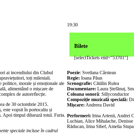
19:30
Bilete
[selectTickets eiid="53701"]
tori ai incendiului din Clubul
Poezie
: Svetlana Cârstean
praviețuitori, toți mileniali.
Regie:
Ioana Păun
le politice, morale și emoționale ale
Scenografie:
Cătălin Rulea
ală, alimentând o mișcare de
Documentare:
Laura Ștefănuț, Sm
 complex de autoreflecție.
Coloana sonoră
: Sillyconductor
Compoziție muzicală specială:
Di
ptea de 30 octombrie 2015.
Mișcare:
Andreea David
, este vopsit în portocaliu și
a. Apoi timpul diluează totul. Furia.
Performeri:
Irina Artenii, Andrei 
Luchian, Alice Mihalache, Denisse
Răducan, Irina Sibef, Amelia Stup
ente speciale incluse în cadrul