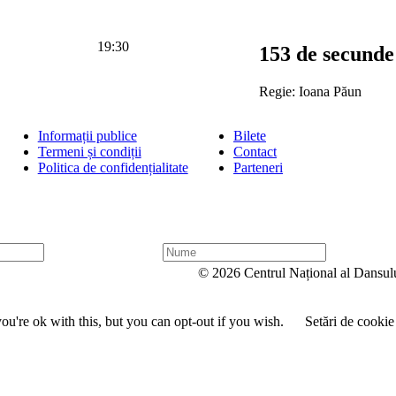
19:30
153 de secunde
Regie: Ioana Păun
Informații publice
Bilete
Termeni și condiții
Contact
Politica de confidențialitate
Parteneri
N
u
© 2026 Centrul Național al Dansul
m
e
u're ok with this, but you can opt-out if you wish.
Setări de cookie