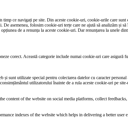
 timp ce navigați pe site. Din aceste cookie-uri, cookie-urile care sunt 
lui. De asemenea, folosim cookie-uri terțe care ne ajută să analizăm și să 
țiunea de a renunța la aceste cookie-uri. Dar renunțarea la unele dintr
neze corect. Această categorie include numai cookie-uri care asigură funcț
și sunt utilizate special pentru colectarea datelor cu caracter personal al
 consimțământul utilizatorului înainte de a rula aceste cookie-uri pe site
the content of the website on social media platforms, collect feedbacks, 
mance indexes of the website which helps in delivering a better user ex