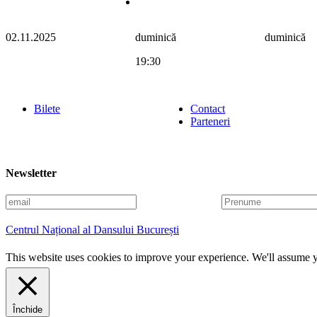
02.11.2025
duminică
duminică
19:30
Bilete
Contact
Parteneri
Newsletter
E
P
m
r
a
e
Centrul Național al Dansului București
i
n
l
u
This website uses cookies to improve your experience. We'll assume yo
m
e
Închide