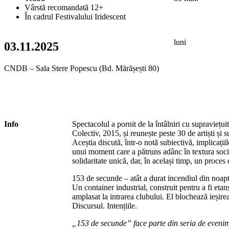
Vârstă recomandată 12+
În cadrul Festivalului Iridescent
luni
03.11.2025
CNDB – Sala Stere Popescu (Bd. Mărășești 80)
Info
Spectacolul a pornit de la întâlniri cu supraviețui
Colectiv, 2015, și reunește peste 30 de artiști și su
Aceștia discută, într-o notă subiectivă, implicații
unui moment care a pătruns adânc în textura soci
solidaritate unică, dar, în același timp, un proces
153 de secunde – atât a durat incendiul din noa
Un container industrial, construit pentru a fi etanș
amplasat la intrarea clubului. El blochează ieșire
Discursul. Intențiile.
„153 de secunde” face parte din seria de evenim