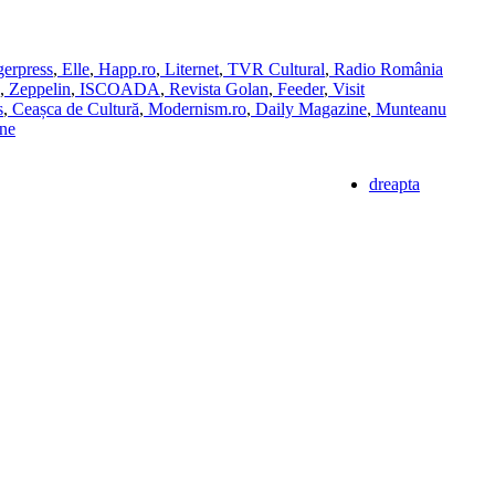
erpress
,
Elle
,
Happ.ro
,
Liternet
,
TVR Cultural
,
Radio România
,
Zeppelin
,
ISCOADA
,
Revista Golan
,
Feeder
,
Visit
s
,
Ceașca de Cultură
,
Modernism.ro
,
Daily Magazine
,
Munteanu
ne
dreapta