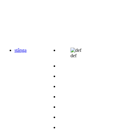
stânga
def