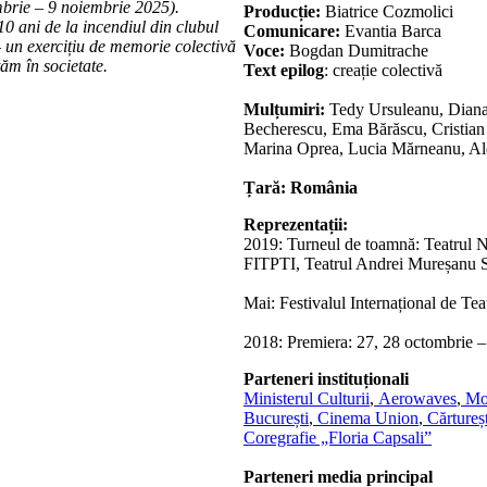
mbrie – 9 noiembrie 2025).
Producție:
Biatrice Cozmolici
10 ani de la incendiul din clubul
Comunicare:
Evantia Barca
 – un exercițiu de memorie colectivă
Voce:
Bogdan Dumitrache
tăm în societate.
Text epilog
: creație colectivă
Mulțumiri:
Tedy Ursuleanu, Diana 
Becherescu, Ema Bărăscu, Cristian
Marina Oprea, Lucia Mărneanu, Al
Țară: România
Reprezentații:
2019: Turneul de toamnă: Teatrul Na
FITPTI, Teatrul Andrei Mureșanu S
Mai: Festivalul Internațional de Te
2018: Premiera: 27, 28 octombrie –
Parteneri instituționali
Ministerul Culturii
,
Aerowaves
,
Mov
București
,
Cinema Union
,
Cărtureșt
Coregrafie „Floria Capsali”
Parteneri media principal