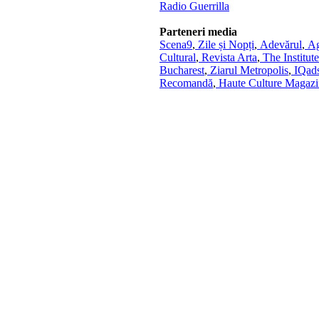
Radio Guerrilla
Parteneri media
Scena9
,
Zile și Nopți
,
Adevărul
,
Ag
Cultural
,
Revista Arta
,
The Institute
Bucharest
,
Ziarul Metropolis
,
IQad
Recomandă
,
Haute Culture Magazi