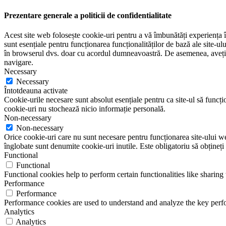
Prezentare generale a politicii de confidentialitate
Acest site web folosește cookie-uri pentru a vă îmbunătăți experiența în
sunt esențiale pentru funcționarea funcționalităților de bază ale site-u
în browserul dvs. doar cu acordul dumneavoastră. De asemenea, aveți op
navigare.
Necessary
Necessary
Întotdeauna activate
Cookie-urile necesare sunt absolut esențiale pentru ca site-ul să funcțio
cookie-uri nu stochează nicio informație personală.
Non-necessary
Non-necessary
Orice cookie-uri care nu sunt necesare pentru funcționarea site-ului web 
înglobate sunt denumite cookie-uri inutile. Este obligatoriu să obțineți
Functional
Functional
Functional cookies help to perform certain functionalities like sharing 
Performance
Performance
Performance cookies are used to understand and analyze the key perfor
Analytics
Analytics