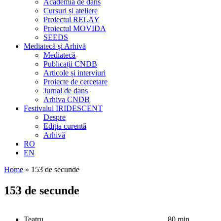
Academia de dans
Cursuri și ateliere
Proiectul RELAY
Proiectul MOVIDA
SEEDS
Mediatecă și Arhivă
Mediatecă
Publicații CNDB
Articole și interviuri
Proiecte de cercetare
Jurnal de dans
Arhiva CNDB
Festivalul IRIDESCENT
Despre
Ediția curentă
Arhivă
RO
EN
Home
»
153 de secunde
153 de secunde
Teatru
80 min.