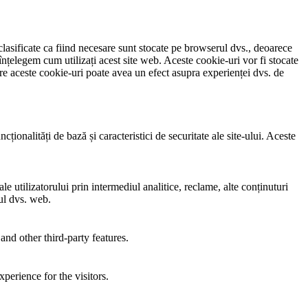
clasificate ca fiind necesare sunt stocate pe browserul dvs., deoarece
înțelegem cum utilizați acest site web. Aceste cookie-uri vor fi stocate
e aceste cookie-uri poate avea un efect asupra experienței dvs. de
ionalități de bază și caracteristici de securitate ale site-ului. Aceste
e utilizatorului prin intermediul analitice, reclame, alte conținuturi
-ul dvs. web.
and other third-party features.
perience for the visitors.