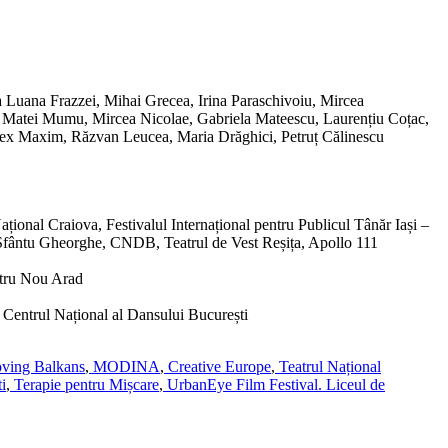
Luana Frazzei, Mihai Grecea, Irina Paraschivoiu, Mircea
 Matei Mumu, Mircea Nicolae, Gabriela Mateescu, Laurențiu Coțac,
ex Maxim, Răzvan Leucea, Maria Drăghici, Petruț Călinescu
țional Craiova, Festivalul Internațional pentru Publicul Tânăr Iași –
fântu Gheorghe, CNDB, Teatrul de Vest Reșița, Apollo 111
atru Nou Arad
 Centrul Național al Dansului București
ing Balkans
,
MODINA
,
Creative Europe
,
Teatrul Național
i
,
Terapie pentru Mișcare
,
UrbanEye Film Festival.
Liceul de