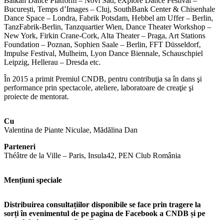
Balkan Dance Platform – Novi Sad, eXplore Dance Festival –
București, Temps d’Images – Cluj, SouthBank Center & Chisenhale
Dance Space – Londra, Fabrik Potsdam, Hebbel am Uffer – Berlin,
TanzFabrik-Berlin, Tanzquartier Wien, Dance Theater Workshop –
New York, Firkin Crane-Cork, Alta Theater – Praga, Art Stations
Foundation – Poznan, Sophien Saale – Berlin, FFT Düsseldorf,
Impulse Festival, Mulheim, Lyon Dance Biennale, Schauschpiel
Leipzig, Hellerau – Dresda etc.
În 2015 a primit Premiul CNDB, pentru contribuţia sa în dans şi
performance prin spectacole, ateliere, laboratoare de creaţie şi
proiecte de mentorat.
Cu
Valentina de Piante Niculae, Mădălina Dan
Parteneri
Théâtre de la Ville – Paris, Insula42, PEN Club România
Mențiuni speciale
Distribuirea consultațiilor disponibile se face prin tragere la
sorți în evenimentul de pe pagina de Facebook a CNDB și pe