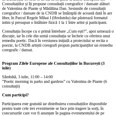
Consultațiilor și îți propune consultații coregrafice / dansate alături
de Valentina de Piante și Mădălina Dan. Sesiunile de consultații
coregrafice / dansate de la CNDB se întâmplă de această dată în aer
liber, în Parcul Regele Mihai I (Herăstrău) dar păstrează formatul
intim și presupun o întâlnire fizică 1 la 1 între artist și participant.
Consultația începe cu o primă întrebare „Cum ești?”, apoi urmează o
discuție, iar în cele din urmă consultația se încheie cu oferirea unui
remediu poetic. Dacă în versiunea inițială a proiectului se recita o
poezie, la CNDB artiștii coregrafi propun participanților un remediu
coregrafic / dansat.
Program Zilele Europene ale Consultațiilor în București
(3
iulie)
Sâmbătă, 3 iulie, 11:00 – 14:00
”Poetic morning in parks and gardens” cu Valentina de Piante (6
consultații)
Cum participi?
Participarea este gratuită iar distribuirea consultațiilor disponibile
pentru toate cele trei evenimente se face prin tragere la sorți, în
concursurile care vor fi anunțate în pagina evenimentului de pe