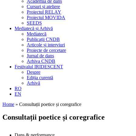
Academia de dans
Cursuri și ateliere
Proiectul RELAY
Proiectul MOVIDA
SEEDS
Mediatecă și Arhivă
Mediatecă
Publicații CNDB
Articole și interviuri
Proiecte de cercetare
Jurnal de dans
Arhiva CNDB
Festivalul IRIDESCENT
Despre
Ediția curentă
Arhivă
RO
EN
Home
»
Consultații poetice și coregrafice
Consultații poetice și coregrafice
Dans & performance