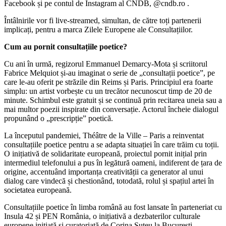
Facebook și pe contul de Instagram al CNDB, @cndb.ro .
Întâlnirile vor fi live-streamed, simultan, de către toți partenerii
implicați, pentru a marca Zilele Europene ale Consultațiilor.
Cum au pornit consultațiile poetice?
Cu ani în urmă, regizorul Emmanuel Demarcy-Mota și scriitorul
Fabrice Melquiot și-au imaginat o serie de „consultații poetice”, pe
care le-au oferit pe străzile din Reims și Paris. Principiul era foarte
simplu: un artist vorbește cu un trecător necunoscut timp de 20 de
minute. Schimbul este gratuit și se continuă prin recitarea uneia sau a
mai multor poezii inspirate din conversație. Actorul încheie dialogul
propunând o „prescripție” poetică.
La începutul pandemiei, Théâtre de la Ville – Paris a reinventat
consultațiile poetice pentru a se adapta situației în care trăim cu toții.
O inițiativă de solidaritate europeană, proiectul pornit inițial prin
intermediul telefonului a pus în legătură oameni, indiferent de țara de
origine, accentuând importanța creativității ca generator al unui
dialog care vindecă și chestionând, totodată, rolul și spațiul artei în
societatea europeană.
Consultațiile poetice în limba română au fost lansate în parteneriat cu
Insula 42 și PEN România, o inițiativă a dezbaterilor culturale
europene inițiată și curatoriată de Corina Șuteu la București.