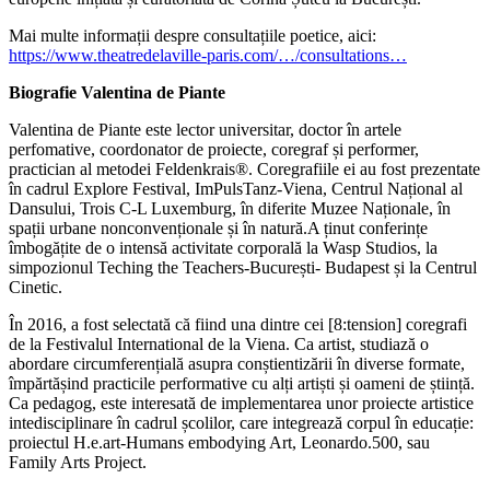
Mai multe informații despre consultațiile poetice, aici:
https://www.theatredelaville-paris.com/…/consultations…
Biografie Valentina de Piante
Valentina de Piante este lector universitar, doctor în artele
perfomative, coordonator de proiecte, coregraf și performer,
practician al metodei Feldenkrais®. Coregrafiile ei au fost prezentate
în cadrul Explore Festival, ImPulsTanz-Viena, Centrul Național al
Dansului, Trois C-L Luxemburg, în diferite Muzee Naționale, în
spații urbane nonconvenționale și în natură.A ținut conferințe
îmbogățite de o intensă activitate corporală la Wasp Studios, la
simpozionul Teching the Teachers-București- Budapest și la Centrul
Cinetic.
În 2016, a fost selectată că fiind una dintre cei [8:tension] coregrafi
de la Festivalul International de la Viena. Ca artist, studiază o
abordare circumferențială asupra conștientizării în diverse formate,
împărtășind practicile performative cu alți artiști și oameni de știință.
Ca pedagog, este interesată de implementarea unor proiecte artistice
intedisciplinare în cadrul școlilor, care integrează corpul în educație:
proiectul H.e.art-Humans embodying Art, Leonardo.500, sau
Family Arts Project.