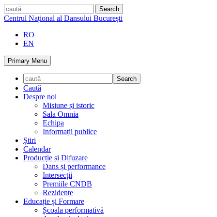
Skip
caută
to
Centrul Național al Dansului București
content
RO
EN
Primary Menu
Caută
Despre noi
Misiune și istoric
Sala Omnia
Echipa
Informații publice
Știri
Calendar
Producție și Difuzare
Dans și performance
Intersecții
Premiile CNDB
Rezidențe
Educație și Formare
Școala performativă