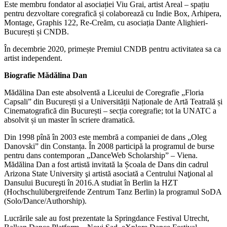
Este membru fondator al asociației Viu Grai, artist Areal – spațiu
pentru dezvoltare coregrafică și colaborează cu Indie Box, Arhipera,
Montage, Graphis 122, Re-Creăm, cu asociația Dante Alighieri-
București și CNDB.
În decembrie 2020, primește Premiul CNDB pentru activitatea sa ca
artist independent.
Biografie Mădălina Dan
Mădălina Dan este absolventă a Liceului de Coregrafie „Floria
Capsali” din București și a Universității Naționale de Artă Teatrală și
Cinematografică din București – secția coregrafie; tot la UNATC a
absolvit și un master în scriere dramatică.
Din 1998 pînă în 2003 este membră a companiei de dans „Oleg
Danovski” din Constanța. În 2008 participă la programul de burse
pentru dans contemporan „DanceWeb Scholarship” – Viena.
Mădălina Dan a fost artistă invitată la Școala de Dans din cadrul
Arizona State University şi artistă asociată a Centrului Naţional al
Dansului Bucureşti în 2016.A studiat în Berlin la HZT
(Hochschulübergreifende Zentrum Tanz Berlin) la programul SoDA
(Solo/Dance/Authorship).
Lucrările sale au fost prezentate la Springdance Festival Utrecht,