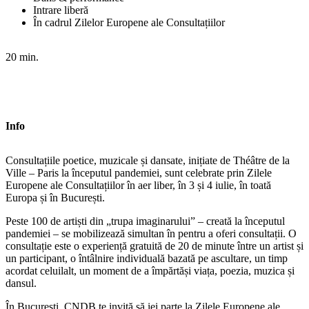
Intrare liberă
În cadrul Zilelor Europene ale Consultațiilor
20 min.
Info
Consultațiile poetice, muzicale și dansate, inițiate de Théâtre de la
Ville – Paris la începutul pandemiei, sunt celebrate prin Zilele
Europene ale Consultațiilor în aer liber, în 3 și 4 iulie, în toată
Europa și în București.
Peste 100 de artiști din „trupa imaginarului” – creată la începutul
pandemiei – se mobilizează simultan în pentru a oferi consultații. O
consultație este o experiență gratuită de 20 de minute între un artist și
un participant, o întâlnire individuală bazată pe ascultare, un timp
acordat celuilalt, un moment de a împărtăși viața, poezia, muzica și
dansul.
În București, CNDB te invită să iei parte la Zilele Europene ale