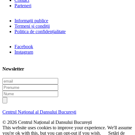
Contact
Parteneri
Informații publice
Termeni și condiții
Politica de confidențialitate
Facebook
Instagram
Newsletter
E
m
P
a
r
N
i
e
u
l
n
m
u
e
Centrul Național al Dansului București
m
e
© 2026 Centrul Național al Dansului București
This website uses cookies to improve your experience. We'll assume
you're ok with this, but you can opt-out if you wish.
Setări de