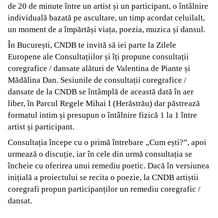
de 20 de minute între un artist și un participant, o întâlnire
individuală bazată pe ascultare, un timp acordat celuilalt,
un moment de a împărtăși viața, poezia, muzica și dansul.
În București, CNDB te invită să iei parte la Zilele
Europene ale Consultațiilor și îți propune consultații
coregrafice / dansate alături de Valentina de Piante și
Mădălina Dan. Sesiunile de consultații coregrafice /
dansate de la CNDB se întâmplă de această dată în aer
liber, în Parcul Regele Mihai I (Herăstrău) dar păstrează
formatul intim și presupun o întâlnire fizică 1 la 1 între
artist și participant.
Consultația începe cu o primă întrebare „Cum ești?”, apoi
urmează o discuție, iar în cele din urmă consultația se
încheie cu oferirea unui remediu poetic. Dacă în versiunea
inițială a proiectului se recita o poezie, la CNDB artiștii
coregrafi propun participanților un remediu coregrafic /
dansat.