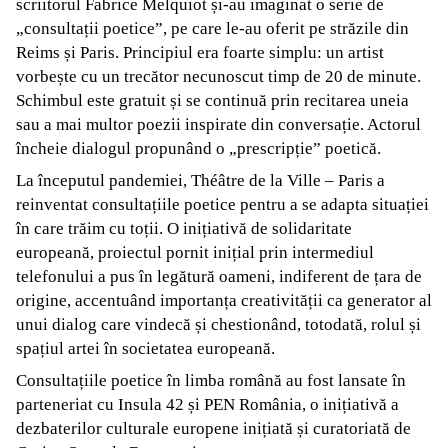
scriitorul Fabrice Melquiot și-au imaginat o serie de
„consultații poetice”, pe care le-au oferit pe străzile din
Reims și Paris. Principiul era foarte simplu: un artist
vorbește cu un trecător necunoscut timp de 20 de minute.
Schimbul este gratuit și se continuă prin recitarea uneia
sau a mai multor poezii inspirate din conversație. Actorul
încheie dialogul propunând o „prescripție” poetică.
La începutul pandemiei, Théâtre de la Ville – Paris a
reinventat consultațiile poetice pentru a se adapta situației
în care trăim cu toții. O inițiativă de solidaritate
europeană, proiectul pornit inițial prin intermediul
telefonului a pus în legătură oameni, indiferent de țara de
origine, accentuând importanța creativității ca generator al
unui dialog care vindecă și chestionând, totodată, rolul și
spațiul artei în societatea europeană.
Consultațiile poetice în limba română au fost lansate în
parteneriat cu Insula 42 și PEN România, o inițiativă a
dezbaterilor culturale europene inițiată și curatoriată de