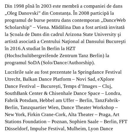
Din 1998 pînă în 2003 este membră a companiei de dans
„Oleg Danovski” din Constanța. În 2008 participă la
programul de burse pentru dans contemporan „DanceWeb
Scholarship” – Viena. Mădălina Dan a fost artistă invitată
la Școala de Dans din cadrul Arizona State University şi
artistă asociată a Centrului Naţional al Dansului Bucureşti
în 2016.A studiat în Berlin la HZT
(Hochschulübergreifende Zentrum Tanz Berlin) la
programul SoDA (Solo/Dance/Authorship).
Lucrările sale au fost prezentate la Springdance Festival
Utrecht, Balkan Dance Platform – Novi Sad, eXplore
Dance Festival – București, Temps d’Images – Cluj,
SouthBank Center & Chisenhale Dance Space – Londra,
Fabrik Potsdam, Hebbel am Uffer – Berlin, TanzFabrik-
Berlin, Tanzquartier Wien, Dance Theater Workshop –
New York, Firkin Crane-Cork, Alta Theater – Praga, Art
Stations Foundation – Poznan, Sophien Saale – Berlin, FFT
Düsseldorf, Impulse Festival, Mulheim, Lyon Dance