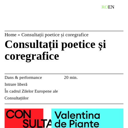
Skip
caută
RO
EN
to
content
Home
»
Consultații poetice și coregrafice
Consultații poetice și
coregrafice
Dans & performance
20 min.
Intrare liberă
În cadrul Zilelor Europene ale
Consultațiilor