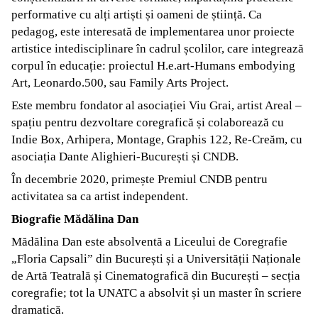
performative cu alți artiști și oameni de știință. Ca
pedagog, este interesată de implementarea unor proiecte
artistice intedisciplinare în cadrul școlilor, care integrează
corpul în educație: proiectul H.e.art-Humans embodying
Art, Leonardo.500, sau Family Arts Project.
Este membru fondator al asociației Viu Grai, artist Areal –
spațiu pentru dezvoltare coregrafică și colaborează cu
Indie Box, Arhipera, Montage, Graphis 122, Re-Creăm, cu
asociația Dante Alighieri-București și CNDB.
În decembrie 2020, primește Premiul CNDB pentru
activitatea sa ca artist independent.
Biografie Mădălina Dan
Mădălina Dan este absolventă a Liceului de Coregrafie
„Floria Capsali” din București și a Universității Naționale
de Artă Teatrală și Cinematografică din București – secția
coregrafie; tot la UNATC a absolvit și un master în scriere
dramatică.