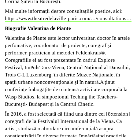
Corina Șuteu la București.
Mai multe informații despre consultațiile poetice, aici:
https://www.theatredelaville-paris.com/…/consultations…
Biografie Valentina de Piante
Valentina de Piante este lector universitar, doctor în artele
perfomative, coordonator de proiecte, coregraf și
performer, practician al metodei Feldenkrais®.
Coregrafiile ei au fost prezentate în cadrul Explore
Festival, ImPulsTanz-Viena, Centrul Național al Dansului,
Trois C-L Luxemburg, în diferite Muzee Naționale, în
spații urbane nonconvenționale și în natură.A ținut
conferințe îmbogățite de o intensă activitate corporală la
Wasp Studios, la simpozionul Teching the Teachers-
București- Budapest și la Centrul Cinetic.
În 2016, a fost selectată că fiind una dintre cei [8:tension]
coregrafi de la Festivalul International de la Viena. Ca
artist, studiază o abordare circumferențială asupra
conștientizării în diverse formate, împărtășind practicile