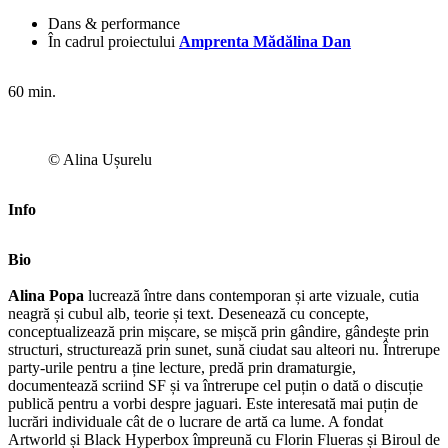
Dans & performance
În cadrul proiectului
Amprenta Mădălina Dan
60 min.
© Alina Ușurelu
Info
Bio
Alina Popa
lucrează între dans contemporan și arte vizuale, cutia
neagră și cubul alb, teorie și text. Desenează cu concepte,
conceptualizează prin mișcare, se mișcă prin gândire, gândește prin
structuri, structurează prin sunet, sună ciudat sau alteori nu. Întrerupe
party-urile pentru a ține lecture, predă prin dramaturgie,
documentează scriind SF și va întrerupe cel puțin o dată o discuție
publică pentru a vorbi despre jaguari. Este interesată mai puțin de
lucrări individuale cât de o lucrare de artă ca lume. A fondat
Artworld și Black Hyperbox împreună cu Florin Flueras și Biroul de