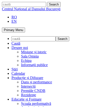
Skip
caută
to
Centrul Național al Dansului București
content
RO
EN
Primary Menu
Caută
Despre noi
Misiune și istoric
Sala Omnia
Echipa
Informații publice
Știri
Calendar
Producție și Difuzare
Dans și performance
Intersecții
Premiile CNDB
Rezidențe
Educație și Formare
Școala performativă