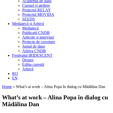
Academia de dans
Cursuri și ateliere
Proiectul RELAY
Proiectul MOVIDA
SEEDS
Mediatecă și Arhivă
Mediatecă
Publicații CNDB
Articole și interviuri
Proiecte de cercetare
Jurnal de dans
Arhiva CNDB
Festivalul IRIDESCENT
Despre
Ediția curentă
Arhivă
RO
EN
Home
»
What’s at work – Alina Popa în dialog cu Mădălina Dan
What’s at work
– Alina Popa în dialog cu
Mădălina Dan