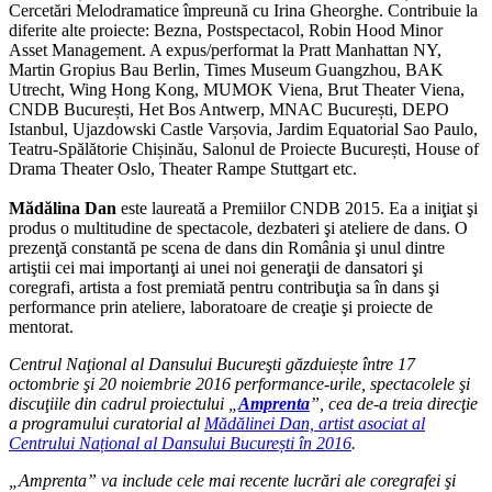
Cercetări Melodramatice împreună cu Irina Gheorghe. Contribuie la
diferite alte proiecte: Bezna, Postspectacol, Robin Hood Minor
Asset Management. A expus/performat la Pratt Manhattan NY,
Martin Gropius Bau Berlin, Times Museum Guangzhou, BAK
Utrecht, Wing Hong Kong, MUMOK Viena, Brut Theater Viena,
CNDB București, Het Bos Antwerp, MNAC București, DEPO
Istanbul, Ujazdowski Castle Varșovia, Jardim Equatorial Sao Paulo,
Teatru-Spălătorie Chișinău, Salonul de Proiecte București, House of
Drama Theater Oslo, Theater Rampe Stuttgart etc.
Mădălina Dan
este laureată a Premiilor CNDB 2015. Ea a iniţiat şi
produs o multitudine de spectacole, dezbateri şi ateliere de dans. O
prezenţă constantă pe scena de dans din România şi unul dintre
artiştii cei mai importanţi ai unei noi generaţii de dansatori şi
coregrafi, artista a fost premiată pentru contribuţia sa în dans şi
performance prin ateliere, laboratoare de creaţie şi proiecte de
mentorat.
Centrul Naţional al Dansului Bucureşti găzduiește între 17
octombrie şi 20 noiembrie 2016 performance-urile, spectacolele şi
discuţiile din cadrul proiectului „
Amprenta
”, cea de-a treia direcţie
a programului curatorial al
Mădălinei Dan, artist asociat al
Centrului Național al Dansului București în 2016
.
„Amprenta” va include cele mai recente lucrări ale coregrafei şi